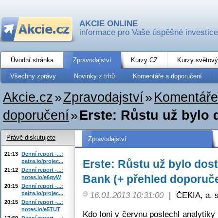
AKCIE ONLINE
informace pro Vaše úspěšné investice
Úvodní stránka
Zpravodajství
Kurzy CZ
Kurzy světový
Všechny zprávy
Novinky z trhů
Komentáře a doporučení
Akcie.cz
»
Zpravodajství
»
Komentáře
doporučení
»
Erste: Růstu už bylo 
Právě diskutujete
Zpravodajství
21:13
Denní report -...:
Erste: Růstu už bylo dos
paiza.io/projec...
21:12
Denní report -...:
Bank (+ přehled doporuče
notes.io/e6qyW
20:15
Denní report -...:
paiza.io/projec...
16.01.2013 10:31:00
|
ČEKIA, a. s
20:15
Denní report -...:
notes.io/e5TUT
Kdo loni v červnu poslechl analytiky
17:50
Denní report -...: