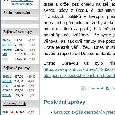
držel a držel bez ohledu na zlé ja
paiza.io/projec...
světa, pády z útesů, či definiti
Škola investování
jižanských politiků v Evropě, při
nereálného předpokladu, že byste ko
byste na titulu za pouhých 6 měsíc
Zajímavé vzestupy
nezní špatně, uvážíme-li, že byste „
věnovali asi tak dvě minuty své pozo
EMAN
43,00
+7,50
DETEL
710,00
+6,61
Erste tenkrát věřil, že… Dnes můž
PRAPM
228,00
+5,56
novému reportu od Deutsche Bank, p
VIG
1 797,00
+5,09
RBI
1 575,50
+4,61
Erste: Opravdu už bylo rů
Zajímavé poklesy
http://www.ipoint.cz/zpravy/11265604
alespon-dle-deutsche-bank-prehled-d
SHELL
877,00
-10,33
NOKIA
200,00
-4,40
ATS
3 504,00
-2,56
Diskutovat
F
CZGCE
955,00
-2,15
KARIN
140,00
-2,10
Poslední zprávy
Kurzovní lístek
Groupon zvýšil celoroční výhl
EUR
24,265
-0,22