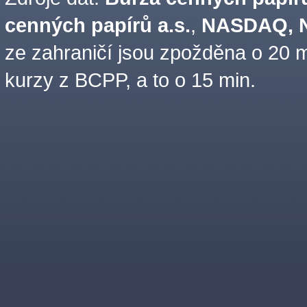
cenných papírů a.s.
,
NASDAQ, N
ze zahraničí jsou zpožděna o 20 m
kurzy z BCPP, a to o 15 min.