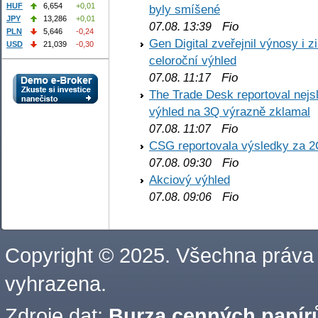
HUF
6,654
+0,01
byly smíšené
JPY
13,286
+0,01
Fio
07.08. 13:39
PLN
5,646
-0,24
Gen Digital zveřejnil výnosy i 
USD
21,039
-0,30
celoroční výhled
Fio
07.08. 11:17
The Trade Desk reportoval nejs
výhled na 3Q výrazně zklamal
Fio
07.08. 11:07
CSG reportovala výsledky za 2
Fio
07.08. 09:30
Akciový výhled
Fio
07.08. 09:06
Copyright © 2025. Všechna práva
vyhrazena.
Zdroje dat:
Burza cenných papírů