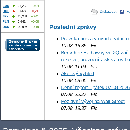
EUR
24,255
+0,04
HUF
6,668
-0,21
Diskutovat
F
JPY
13,231
+0,41
PLN
5,641
+0,08
Poslední zprávy
USD
20,997
+0,19
Pražská burza v úvodu týdne os
Fio
10.08. 16:35
Berkshire Hathaway ve 2Q začal
rezervu, provozní zisk vzrostl 
Fio
10.08. 11:04
Akciový výhled
Fio
10.08. 09:00
Denní report - pátek 07.08.2026
Fio
07.08. 22:27
Pozitivní vývoj na Wall Street
Fio
07.08. 19:37