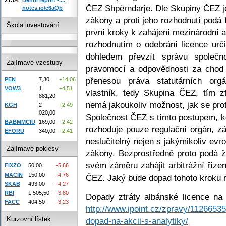
ČEZ Shpërndarje. Dle Skupiny ČEZ j
notes.io/e6aQb
zákony a proti jeho rozhodnutí podá
Škola investování
první kroky k zahájení mezinárodní a
rozhodnutím o odebrání licence urči
dohledem převzít správu společn
Zajímavé vzestupy
pravomocí a odpovědnosti za chod 
přenesou práva statutárních or
PEN
7,30
+14,06
VOW3
1
+4,51
vlastník, tedy Skupina ČEZ, tím z
881,20
nemá jakoukoliv možnost, jak se prot
KGH
2
+2,49
020,00
Společnost ČEZ s tímto postupem, k
BABMMCIU
169,00
+2,42
rozhoduje pouze regulační orgán, z
EFORU
340,00
+2,41
neslučitelný nejen s jakýmikoliv ev
Zajímavé poklesy
zákony. Bezprostředně proto podá 
svém záměru zahájit arbitrážní řízen
FIXZO
50,00
-5,66
MACIN
150,00
-4,76
ČEZ. Jaký bude dopad tohoto kroku 
SKAB
493,00
-4,27
RBI
1 505,50
-3,80
Dopady ztráty albánské licence na
FACC
404,50
-3,23
http://www.ipoint.cz/zpravy/11266535
Kurzovní lístek
dopad-na-akcii-s-analytiky/