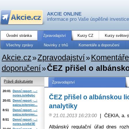
AKCIE ONLINE
informace pro Vaše úspěšné investice
Úvodní stránka
Zpravodajství
Kurzy CZ
Kurzy světový
Všechny zprávy
Novinky z trhů
Komentáře a doporučení
Akcie.cz
»
Zpravodajství
»
Komentáře
doporučení
»
ČEZ přišel o albánskou
Právě diskutujete
Zpravodajství
20:01
Denní report -...:
ČEZ přišel o albánskou li
notes.io/e6gbc
20:01
Denní report -...:
analytiky
paiza.io/projec...
8:51
Denní report -...:
paiza.io/projec...
21.01.2013 16:23:00
|
ČEKIA, a. s
8:51
Denní report -...:
notes.io/e6d3E
Albánský regulační úřad dnes rozh
21:04
Denní report -...: