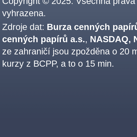
Copyright © 2025. Všechna práva
vyhrazena.
Zdroje dat:
Burza cenných papírů
cenných papírů a.s.
,
NASDAQ, N
ze zahraničí jsou zpožděna o 20 m
kurzy z BCPP, a to o 15 min.