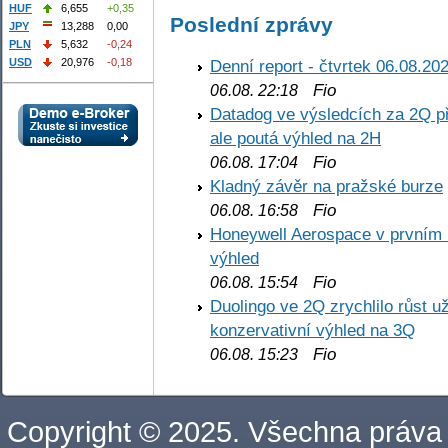
HUF
6,655
+0,35
Poslední zprávy
JPY
13,288
0,00
PLN
5,632
-0,24
Denní report - čtvrtek 06.08.20
USD
20,976
-0,18
Fio
06.08. 22:18
Datadog ve výsledcích za 2Q př
ale poutá výhled na 2H
Fio
06.08. 17:04
Kladný závěr na pražské burze
Fio
06.08. 16:58
Honeywell Aerospace v prvním re
výhled
Fio
06.08. 15:54
Duolingo ve 2Q zrychlilo růst už
konzervativní výhled na 3Q
Fio
06.08. 15:23
Copyright © 2025. Všechna práva