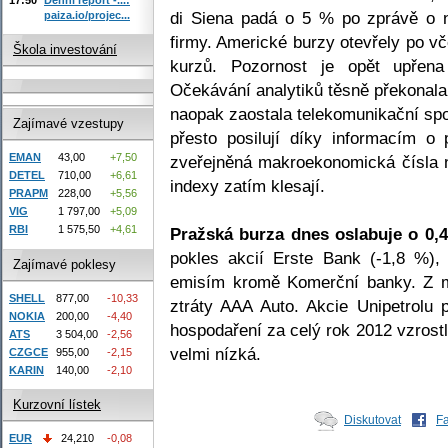
di Siena padá o 5 % po zprávě o n
paiza.io/projec...
firmy. Americké burzy otevřely po vč
Škola investování
kurzů. Pozornost je opět upřena
Očekávání analytiků těsně překonal
naopak zaostala telekomunikační spol
Zajímavé vzestupy
přesto posilují díky informacím o 
EMAN
43,00
+7,50
zveřejněná makroekonomická čísla 
DETEL
710,00
+6,61
indexy zatím klesají.
PRAPM
228,00
+5,56
VIG
1 797,00
+5,09
RBI
1 575,50
+4,61
Pražská burza dnes oslabuje o 0,
pokles akcií Erste Bank (-1,8 %),
Zajímavé poklesy
emisím kromě Komerční banky. Z m
SHELL
877,00
-10,33
ztráty AAA Auto. Akcie Unipetrolu
NOKIA
200,00
-4,40
hospodaření za celý rok 2012 vzrostl
ATS
3 504,00
-2,56
velmi nízká.
CZGCE
955,00
-2,15
KARIN
140,00
-2,10
Kurzovní lístek
Diskutovat
F
EUR
24,210
-0,08