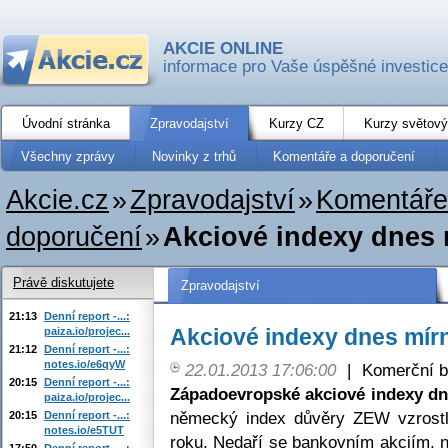
AKCIE ONLINE
informace pro Vaše úspěšné investice
Úvodní stránka
Zpravodajství
Kurzy CZ
Kurzy světový
Všechny zprávy
Novinky z trhů
Komentáře a doporučení
Akcie.cz
»
Zpravodajství
»
Komentáře
doporučení
»
Akciové indexy dnes m
Právě diskutujete
Zpravodajství
21:13
Denní report -...:
Akciové indexy dnes mírn
paiza.io/projec...
21:12
Denní report -...:
notes.io/e6qyW
22.01.2013 17:06:00
|
Komerční b
20:15
Denní report -...:
Západoevropské akciové indexy dn
paiza.io/projec...
německý index důvěry ZEW vzrostl
20:15
Denní report -...:
notes.io/e5TUT
roku. Nedaří se bankovním akciím, n
17:50
Denní report -...: