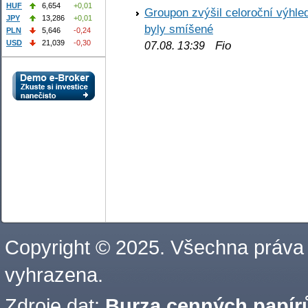
HUF
6,654
+0,01
Groupon zvýšil celoroční výhl
JPY
13,286
+0,01
byly smíšené
PLN
5,646
-0,24
Fio
USD
21,039
-0,30
07.08. 13:39
Copyright © 2025. Všechna práva
vyhrazena.
Zdroje dat:
Burza cenných papírů