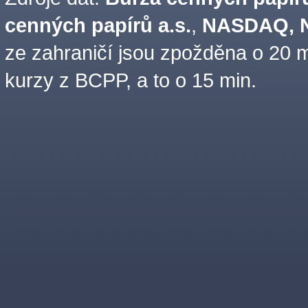
cenných papírů a.s.
,
NASDAQ, N
ze zahraničí jsou zpožděna o 20 m
kurzy z BCPP, a to o 15 min.