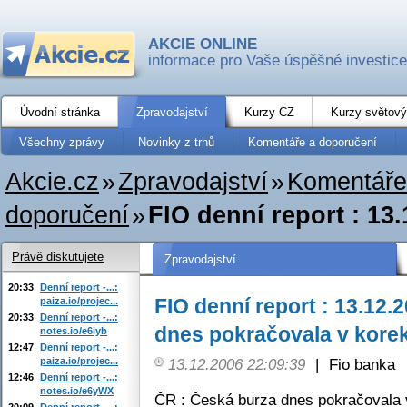
AKCIE ONLINE
informace pro Vaše úspěšné investice
Úvodní stránka
Zpravodajství
Kurzy CZ
Kurzy světový
Všechny zprávy
Novinky z trhů
Komentáře a doporučení
Akcie.cz
»
Zpravodajství
»
Komentáře
doporučení
»
FIO denní report : 13.
Právě diskutujete
Zpravodajství
20:33
Denní report -...:
FIO denní report : 13.12.
paiza.io/projec...
20:33
Denní report -...:
dnes pokračovala v korek
notes.io/e6iyb
12:47
Denní report -...:
paiza.io/projec...
13.12.2006 22:09:39
|
Fio banka
12:46
Denní report -...:
notes.io/e6yWX
ČR : Česká burza dnes pokračovala 
20:09
Denní report -...: