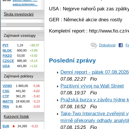
paiza.io/projec...
USA : Nejprve nahorů pak zas zpátk
Škola investování
GER : Německé akcie dnes rostly
Kompletní report : http://www.fio.cz
Zajímavé vzestupy
Diskutovat
F
PVT
1,19
+38,37
NLOK
600,00
+3,99
FIXZO
53,00
+3,92
Poslední zprávy
CZGCE
985,00
+3,14
UQA
441,80
+1,61
Denní report - pátek 07.08.2026
Zajímavé poklesy
Fio
07.08. 22:27
Pozitivní vývoj na Wall Street
VOW3
1 800,00
-5,06
CSG
441,60
-4,62
Fio
07.08. 19:37
CTP
361,20
-3,42
Pražská burza v závěru týdne k
MATTE
18 600,00
-3,13
Fio
07.08. 16:52
PEN
6,40
-3,03
Take-Two Interactive zveřejnil 
Kurzovní lístek
mírně překonaly odhady analyti
Fio
EUR
24,265
-0,22
07.08. 15:25