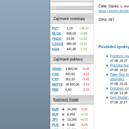
Čtěte články o in
silou-i-pozici-druh
Zajímavé vzestupy
Zdroj: J&T
PVT
1,19
+38,37
NLOK
600,00
+3,99
FIXZO
53,00
+3,92
CZGCE
985,00
+3,14
Poslední zpráv
UQA
441,80
+1,61
Pozitivní vý
Zajímavé poklesy
07.08. 19:37
Pražská bur
VOW3
1 800,00
-5,06
07.08. 16:52
CSG
441,60
-4,62
Take-Two In
analytiků
CTP
361,20
-3,42
07.08. 15:25
MATTE
18 600,00
-3,13
Groupon zvý
PEN
6,40
-3,03
07.08. 13:39
Gen Digital 
Kurzovní lístek
07.08. 11:17
EUR
24,265
-0,22
HUF
6,654
+0,01
JPY
13,286
+0,01
PLN
5,646
-0,24