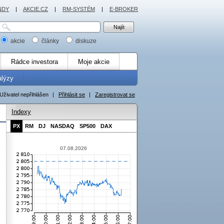
NDY
|
AKCIE.CZ
|
RM-SYSTÉM
|
E-BROKER
akcie
články
diskuze
Rádce investora
Moje akcie
alýzy
Uživatel nepřihlášen
|
Přihlásit se
|
Zaregistrovat se
Indexy
PX
RM
DJ
NASDAQ
SP500
DAX
07.08.2026