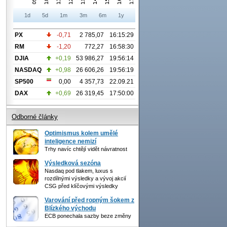
1d
5d
1m
3m
6m
1y
PX
-0,71
2 785,07
16:15:29
RM
-1,20
772,27
16:58:30
DJIA
+0,19
53 986,27
19:56:14
NASDAQ
+0,98
26 606,26
19:56:19
SP500
0,00
4 357,73
22.09.21
DAX
+0,69
26 319,45
17:50:00
Odborné články
Optimismus kolem umělé
inteligence nemizí
Trhy navíc chtějí vidět návratnost
Výsledková sezóna
Nasdaq pod tlakem, luxus s
rozdílnými výsledky a vývoj akcií
CSG před klíčovými výsledky
Varování před ropným šokem z
Blízkého východu
ECB ponechala sazby beze změny