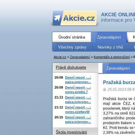
AKCIE ONLIN
informace pro 
Úvodní stránka
Zpravodajství
K
Všechny zprávy
Novinky z trhů
Akcie.cz
»
Zpravodajství
»
Komentáře a doporučení
»
Právě diskutujete
Zpravodajství
20:09
Denní report -...:
Pražská burza 
paiza.io/projec...
20:09
Denní report -...:
25.01.2013 08:4
notes.io/e6rL7
21:13
Denní report -...:
Pražská burza ve č
paiza.io/projec...
mají akcie ČEZ, k
21:12
Denní report -...:
povolenek, který ná
notes.io/e6qyW
3,27% na ceně 622 
20:15
Denní report -...:
zahraničního prode
paiza.io/projec...
prodejním tlakem s
Kč. Proti trendu se
Škola investování
2,39% na závěrečn