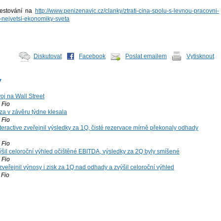
vestování na
http://www.penizenavic.cz/clanky/ztrati-cina-spolu-s-levnou-pracovni-
e-nejvetsi-ekonomiky-sveta
Diskutovat
Facebook
Poslat emailem
Vytisknout
y
voj na Wall Street
Fio
za v závěru týdne klesala
Fio
teractive zveřejnil výsledky za 1Q, čisté rezervace mírně překonaly odhady
Fio
šil celoroční výhled očištěné EBITDA, výsledky za 2Q byly smíšené
Fio
zveřejnil výnosy i zisk za 1Q nad odhady a zvýšil celoroční výhled
Fio