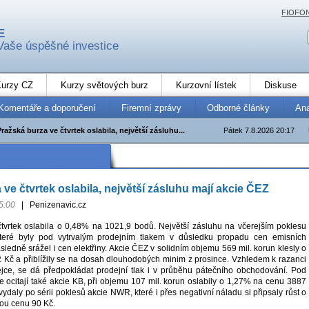
FIOFO
E
Vaše úspěšné investice
urzy CZ
Kurzy světových burz
Kurzovní lístek
Diskuse
Komentáře a doporučení
Firemní zprávy
Odborné články
An
Pražská burza ve čtvrtek oslabila, největší zásluhu...
Pátek 7.8.2026 20:17
ve čtvrtek oslabila, největší zásluhu mají akcie ČEZ
5:00
|
Penizenavic.cz
tvrtek oslabila o 0,48% na 1021,9 bodů. Největší zásluhu na včerejším poklesu
teré byly pod vytrvalým prodejním tlakem v důsledku propadu cen emisních
sledně srážel i cen elektřiny. Akcie ČEZ v solidním objemu 569 mil. korun klesly o
Kč a přiblížily se na dosah dlouhodobých minim z prosince. Vzhledem k razanci
jce, se dá předpokládat prodejní tlak i v průběhu pátečního obchodování. Pod
e ocitají také akcie KB, při objemu 107 mil. korun oslabily o 1,27% na cenu 3887
 vydaly po sérii poklesů akcie NWR, které i přes negativní náladu si připsaly růst o
ou cenu 90 Kč.