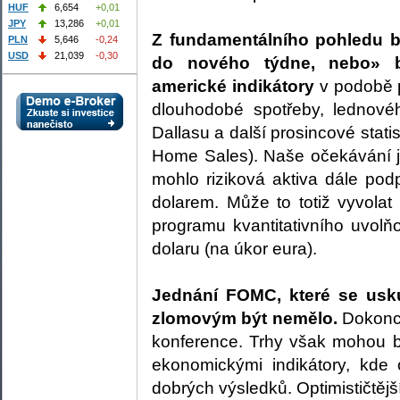
HUF
6,654
+0,01
JPY
13,286
+0,01
Z fundamentálního pohledu 
PLN
5,646
-0,24
USD
21,039
-0,30
do nového týdne, nebo» b
americké indikátory
v podobě 
dlouhodobé spotřeby, lednovéh
Dallasu a další prosincové stati
Home Sales). Naše očekávání j
mohlo riziková aktiva dále podp
dolarem. Může to totiž vyvolat
programu kvantitativního uvol
dolaru (na úkor eura).
Jednání FOMC, které se usk
zlomovým být nemělo.
Dokonce
konference. Trhy však mohou b
ekonomickými indikátory, kde
dobrých výsledků. Optimističtějš