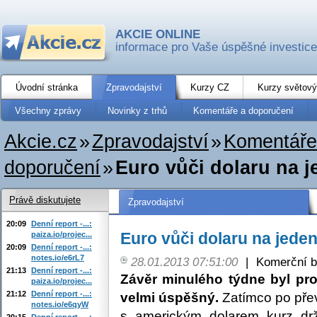
AKCIE ONLINE
informace pro Vaše úspěšné investice
Úvodní stránka
Zpravodajství
Kurzy CZ
Kurzy světový
Všechny zprávy
Novinky z trhů
Komentáře a doporučení
Akcie.cz
»
Zpravodajství
»
Komentáře
doporučení
»
Euro vůči dolaru na 
Právě diskutujete
Zpravodajství
20:09
Denní report -...:
Euro vůči dolaru na jed
paiza.io/projec...
20:09
Denní report -...:
notes.io/e6rL7
28.01.2013 07:51:00
|
Komerční b
21:13
Denní report -...:
Závěr minulého týdne byl p
paiza.io/projec...
21:12
Denní report -...:
velmi úspěšný.
Zatímco po přev
notes.io/e6qyW
s americkým dolarem kurz drž
20:15
Denní report -...: