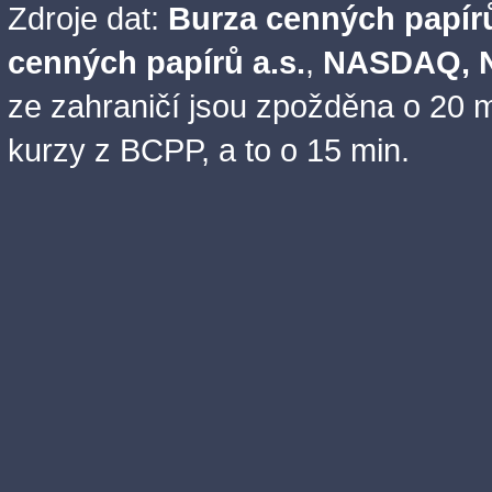
Zdroje dat:
Burza cenných papírů
cenných papírů a.s.
,
NASDAQ, N
ze zahraničí jsou zpožděna o 20 m
kurzy z BCPP, a to o 15 min.