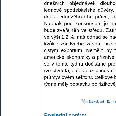
dnešních objednávek dlouho
lednové spotřebitelské důvěry,
dat z lednového trhu práce, 
Naopak pod konsensem je ná
bude zveřejněn ve středu. Zatí
ve výši 1,2 %, náš odhad se n
kvůli nižší tvorbě zásob, niž
čistým exportům. Nemělo by to
americké ekonomiky a příznivé
se v tomto týdnu dočkáme před
(ve čtvrtek), pátek pak přinese f
průmyslovém sektoru. Celkově b
týdne měly poptávku po rizikově
Diskutovat
F
Poslední zprávy