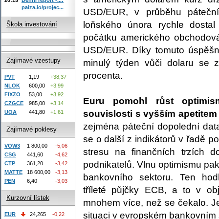
paiza.io/projec...
USD/EUR, v průběhu pátečn
loňského února rychle dost
Škola investování
počátku amerického obchodová
USD/EUR. Díky tomuto úspěšné
Zajímavé vzestupy
minulý týden vůči dolaru se 
procenta.
PVT
1,19
+38,37
NLOK
600,00
+3,99
FIXZO
53,00
+3,92
Euru pomohl růst optimis
CZGCE
985,00
+3,14
souvislosti s vyšším apetitem 
UQA
441,80
+1,61
zejména páteční dopolední dat
Zajímavé poklesy
se o další z indikátorů v řadě po
VOW3
1 800,00
-5,06
stresu na finančních trzích 
CSG
441,60
-4,62
podnikatelů. Vlnu optimismu pa
CTP
361,20
-3,42
MATTE
18 600,00
-3,13
bankovního sektoru. Ten hod
PEN
6,40
-3,03
tříleté půjčky ECB, a to v o
Kurzovní lístek
mnohem více, než se čekalo. J
situaci v evropském bankovním 
EUR
24,265
-0,22