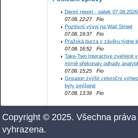
Denní report - pátek 07.08.2026
Fio
07.08. 22:27
Pozitivní vývoj na Wall Street
Fio
07.08. 19:37
Pražská burza v závěru týdne k
Fio
07.08. 16:52
Take-Two Interactive zveřejnil 
mírně překonaly odhady analyti
Fio
07.08. 15:25
Groupon zvýšil celoroční výhl
byly smíšené
Fio
07.08. 13:39
Copyright © 2025. Všechna práva
vyhrazena.