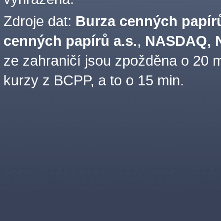
Zdroje dat:
Burza cenných papírů
cenných papírů a.s.
,
NASDAQ, N
ze zahraničí jsou zpožděna o 20 m
kurzy z BCPP, a to o 15 min.