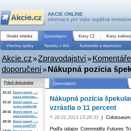
AKCIE ONLINE
informace pro Vaše úspěšné investice
Úvodní stránka
Zpravodajství
Kurzy CZ
Kurzy světový
Všechny zprávy
Novinky z trhů
Komentáře a doporučení
Akcie.cz
»
Zpravodajství
»
Komentáře
doporučení
»
Nákupná pozícia špeku
Právě diskutujete
Zpravodajství
21:13
Denní report -...:
Nákupná pozícia špekula
paiza.io/projec...
21:12
Denní report -...:
vzrástla o 11 percent
notes.io/e6qyW
20:15
Denní report -...:
paiza.io/projec...
28.01.2013 13:28:33
|
Colosseum,
20:15
Denní report -...:
notes.io/e5TUT
Podľa údajov Commodity Futures Tr
17:50
Denní report -...: