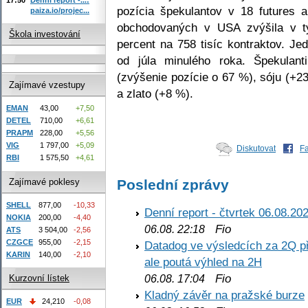
pozícia špekulantov v 18 futures 
paiza.io/projec...
obchodovaných v USA zvýšila v t
Škola investování
percent na 758 tisíc kontraktov. Je
od júla minulého roka. Špekulant
(zvýšenie pozície o 67 %), sóju (+2
Zajímavé vzestupy
a zlato (+8 %).
EMAN
43,00
+7,50
DETEL
710,00
+6,61
PRAPM
228,00
+5,56
VIG
1 797,00
+5,09
Diskutovat
F
RBI
1 575,50
+4,61
Zajímavé poklesy
Poslední zprávy
SHELL
877,00
-10,33
Denní report - čtvrtek 06.08.20
NOKIA
200,00
-4,40
Fio
06.08. 22:18
ATS
3 504,00
-2,56
CZGCE
955,00
-2,15
Datadog ve výsledcích za 2Q př
KARIN
140,00
-2,10
ale poutá výhled na 2H
Fio
06.08. 17:04
Kurzovní lístek
Kladný závěr na pražské burze
EUR
24,210
-0,08