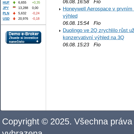
Fio
06.08. 16:58
HUF
6,655
+0,35
Honeywell Aerospace v prvním re
JPY
13,288
0,00
PLN
5,632
-0,24
výhled
USD
20,976
-0,18
Fio
06.08. 15:54
Duolingo ve 2Q zrychlilo růst už
konzervativní výhled na 3Q
Fio
06.08. 15:23
Copyright © 2025. Všechna práva
vyhrazena.