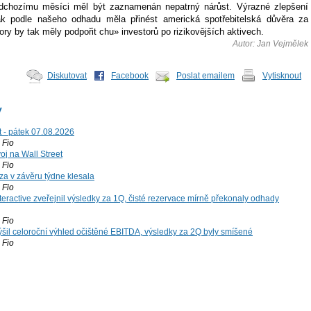
edchozímu měsíci měl být zaznamenán nepatrný nárůst. Výrazné zlepšení
k podle našeho odhadu měla přinést americká spotřebitelská důvěra za
ory by tak měly podpořit chu» investorů po rizikovějších aktivech.
Autor: Jan Vejmělek
Diskutovat
Facebook
Poslat emailem
Vytisknout
y
t - pátek 07.08.2026
Fio
voj na Wall Street
Fio
za v závěru týdne klesala
Fio
teractive zveřejnil výsledky za 1Q, čisté rezervace mírně překonaly odhady
Fio
šil celoroční výhled očištěné EBITDA, výsledky za 2Q byly smíšené
Fio