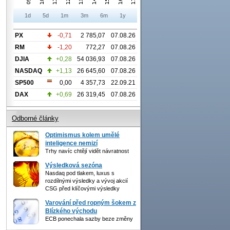
1d
5d
1m
3m
6m
1y
PX
-0,71
2 785,07
07.08.26
RM
-1,20
772,27
07.08.26
DJIA
+0,28
54 036,93
07.08.26
NASDAQ
+1,13
26 645,60
07.08.26
SP500
0,00
4 357,73
22.09.21
DAX
+0,69
26 319,45
07.08.26
Odborné články
Optimismus kolem umělé
inteligence nemizí
Trhy navíc chtějí vidět návratnost
Výsledková sezóna
Nasdaq pod tlakem, luxus s
rozdílnými výsledky a vývoj akcií
CSG před klíčovými výsledky
Varování před ropným šokem z
Blízkého východu
ECB ponechala sazby beze změny