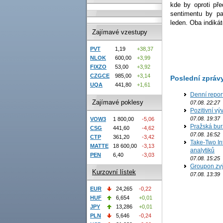
kde by oproti př
sentimentu by pa
leden. Oba indikát
Zajímavé vzestupy
PVT
1,19
+38,37
NLOK
600,00
+3,99
FIXZO
53,00
+3,92
CZGCE
985,00
+3,14
Poslední zpráv
UQA
441,80
+1,61
Denní repor
Zajímavé poklesy
07.08. 22:27
Pozitivní vý
07.08. 19:37
VOW3
1 800,00
-5,06
Pražská bur
CSG
441,60
-4,62
07.08. 16:52
CTP
361,20
-3,42
Take-Two In
MATTE
18 600,00
-3,13
analytiků
PEN
6,40
-3,03
07.08. 15:25
Groupon zvý
Kurzovní lístek
07.08. 13:39
EUR
24,265
-0,22
HUF
6,654
+0,01
JPY
13,286
+0,01
PLN
5,646
-0,24