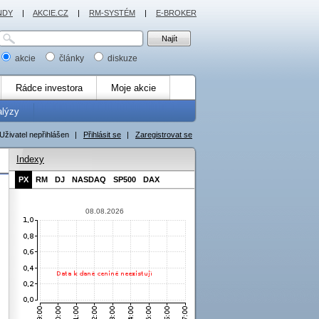
NDY
|
AKCIE.CZ
|
RM-SYSTÉM
|
E-BROKER
akcie
články
diskuze
Rádce investora
Moje akcie
alýzy
Uživatel nepřihlášen
|
Přihlásit se
|
Zaregistrovat se
Indexy
PX
RM
DJ
NASDAQ
SP500
DAX
08.08.2026