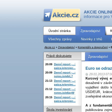
AKCIE ONLIN
informace pro 
Úvodní stránka
Zpravodajství
K
Všechny zprávy
Novinky z trhů
Akcie.cz
»
Zpravodajství
»
Komentáře a doporučení
»
Právě diskutujete
Zpravodajství
20:09
Denní report -...:
Euro se odraz
paiza.io/projec...
20:09
Denní report -...:
29.01.2013 07:0
notes.io/e6rL7
Kurzový vývoj eu
21:13
Denní report -...:
dosažené v závěr
paiza.io/projec...
vyjádření došlo
21:12
Denní report -...:
USD/EUR, krátce
notes.io/e6qyW
zveřejněné ekono
20:15
Denní report -...:
paiza.io/projec...
A z fundamentál
Škola investování
publikována zejm