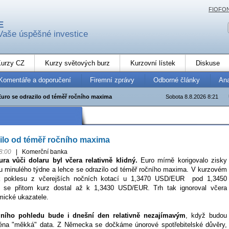
FIOFO
E
Vaše úspěšné investice
urzy CZ
Kurzy světových burz
Kurzovní lístek
Diskuse
Komentáře a doporučení
Firemní zprávy
Odborné články
An
Euro se odrazilo od téměř ročního maxima
Sobota 8.8.2026 8:21
ilo od téměř ročního maxima
8:00
|
Komerční banka
ra vůči dolaru byl včera relativně klidný.
Euro mírně korigovalo zisky
u minulého týdne a lehce se odrazilo od téměř ročního maxima. V kurzovém
 k poklesu z včerejších nočních kotací u 1,3470 USD/EUR pod 1,3450
 se přitom kurz dostal až k 1,3430 USD/EUR. Trh tak ignoroval včera
mické ukazatele.
ního pohledu bude i dnešní den relativně nezajímavým
, když budou
éna "měkká" data. Z Německa se dočkáme únorové spotřebitelské důvěry,