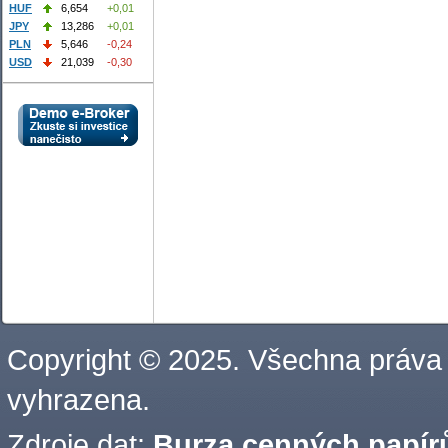
HUF
6,654
+0,01
JPY
13,286
+0,01
PLN
5,646
-0,24
USD
21,039
-0,30
Copyright © 2025. Všechna práva
vyhrazena.
Zdroje dat:
Burza cenných papírů