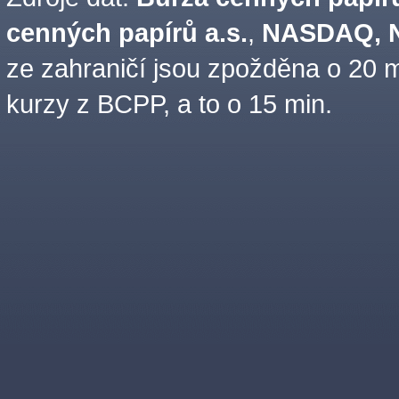
cenných papírů a.s.
,
NASDAQ, N
ze zahraničí jsou zpožděna o 20 m
kurzy z BCPP, a to o 15 min.