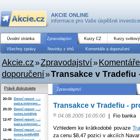
AKCIE ONLINE
informace pro Vaše úspěšné investice
Úvodní stránka
Zpravodajství
Kurzy CZ
Kurzy světový
Všechny zprávy
Novinky z trhů
Komentáře a doporučení
Akcie.cz
»
Zpravodajství
»
Komentáře
doporučení
»
Transakce v Tradefiu 
Právě diskutujete
Zpravodajství
20:33
Denní report -...:
Transakce v Tradefiu - p
paiza.io/projec...
20:33
Denní report -...:
notes.io/e6iyb
04.08.2005 16:05:00
|
Fio banka
12:47
Denní report -...:
paiza.io/projec...
Vzhledem ke krátkodobé povaze
Tra
12:46
Denní report -...:
za cenu $8,47 pozici v akciích Navar
notes.io/e6yWX
20:09
Denní report -...: