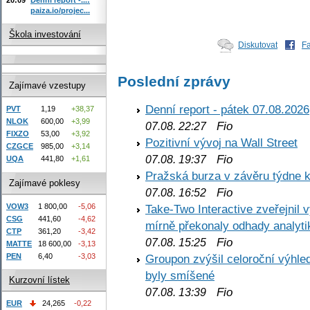
paiza.io/projec...
Škola investování
Diskutovat
F
Poslední zprávy
Zajímavé vzestupy
Denní report - pátek 07.08.2026
PVT
1,19
+38,37
NLOK
600,00
+3,99
Fio
07.08. 22:27
FIXZO
53,00
+3,92
Pozitivní vývoj na Wall Street
CZGCE
985,00
+3,14
Fio
07.08. 19:37
UQA
441,80
+1,61
Pražská burza v závěru týdne k
Zajímavé poklesy
Fio
07.08. 16:52
VOW3
1 800,00
-5,06
Take-Two Interactive zveřejnil 
CSG
441,60
-4,62
mírně překonaly odhady analyti
CTP
361,20
-3,42
Fio
07.08. 15:25
MATTE
18 600,00
-3,13
PEN
6,40
-3,03
Groupon zvýšil celoroční výhl
byly smíšené
Kurzovní lístek
Fio
07.08. 13:39
EUR
24,265
-0,22