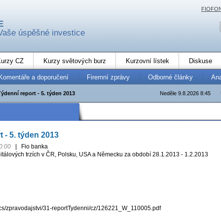
FIOFO
E
Vaše úspěšné investice
urzy CZ
Kurzy světových burz
Kurzovní lístek
Diskuse
Komentáře a doporučení
Firemní zprávy
Odborné články
An
Týdenní report - 5. týden 2013
Neděle 9.8.2026 8:45
 - 5. týden 2013
0:00
|
Fio banka
itálových trzích v ČR, Polsku, USA a Německu za období 28.1.2013 - 1.2.2013
docs/zpravodajstvi/31-reportTydenni/cz/126221_W_110005.pdf