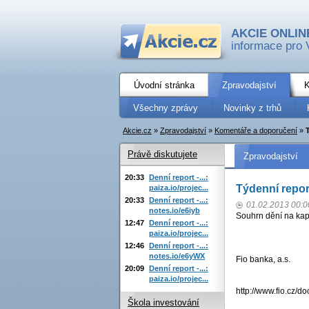
AKCIE ONLIN
informace pro 
Úvodní stránka
Zpravodajství
K
Všechny zprávy
Novinky z trhů
Akcie.cz
»
Zpravodajství
»
Komentáře a doporučení
»
Právě diskutujete
Zpravodajství
20:33
Denní report -...:
Týdenní report
paiza.io/projec...
20:33
Denní report -...:
01.02.2013 00:0
notes.io/e6iyb
Souhrn dění na kap
12:47
Denní report -...:
paiza.io/projec...
12:46
Denní report -...:
notes.io/e6yWX
Fio banka, a.s.
20:09
Denní report -...:
paiza.io/projec...
http://www.fio.cz/
Škola investování