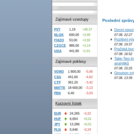
Zajímavé vzestupy
Poslední zpráv
PVT
1,19
+38,37
Denní repor
NLOK
600,00
+3,99
07.08. 22:27
Pozitivní vý
FIXZO
53,00
+3,92
07.08. 19:37
CZGCE
985,00
+3,14
Pražská bur
UQA
441,80
+1,61
07.08. 16:52
Take-Two In
Zajímavé poklesy
analytiků
07.08. 15:25
VOW3
1 800,00
-5,06
Groupon zvý
CSG
441,60
-4,62
07.08. 13:39
CTP
361,20
-3,42
MATTE
18 600,00
-3,13
PEN
6,40
-3,03
Kurzovní lístek
EUR
24,265
-0,22
HUF
6,654
+0,01
JPY
13,286
+0,01
PLN
5,646
-0,24