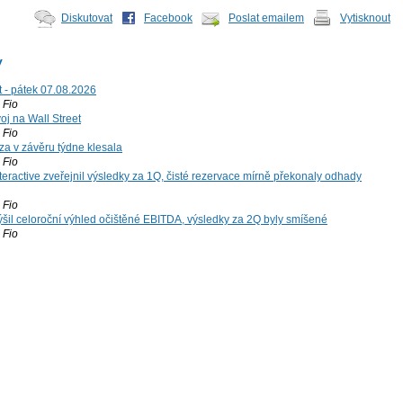
Diskutovat
Facebook
Poslat emailem
Vytisknout
y
t - pátek 07.08.2026
Fio
voj na Wall Street
Fio
za v závěru týdne klesala
Fio
teractive zveřejnil výsledky za 1Q, čisté rezervace mírně překonaly odhady
Fio
šil celoroční výhled očištěné EBITDA, výsledky za 2Q byly smíšené
Fio