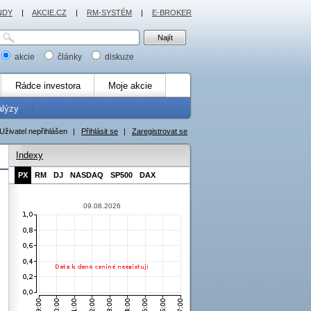
NDY
|
AKCIE.CZ
|
RM-SYSTÉM
|
E-BROKER
akcie
články
diskuze
Rádce investora
Moje akcie
alýzy
Uživatel nepřihlášen
|
Přihlásit se
|
Zaregistrovat se
Indexy
PX
RM
DJ
NASDAQ
SP500
DAX
09.08.2026