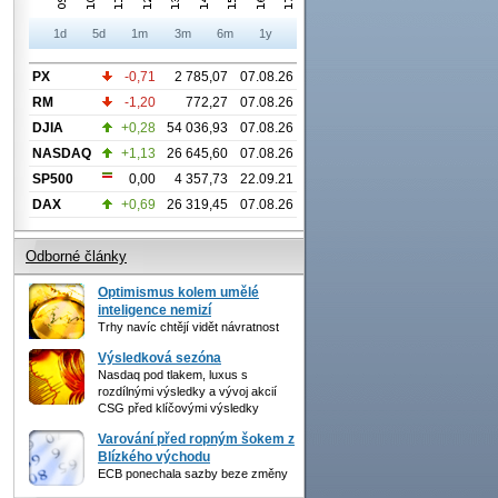
1d
5d
1m
3m
6m
1y
PX
-0,71
2 785,07
07.08.26
RM
-1,20
772,27
07.08.26
DJIA
+0,28
54 036,93
07.08.26
NASDAQ
+1,13
26 645,60
07.08.26
SP500
0,00
4 357,73
22.09.21
DAX
+0,69
26 319,45
07.08.26
Odborné články
Optimismus kolem umělé
inteligence nemizí
Trhy navíc chtějí vidět návratnost
Výsledková sezóna
Nasdaq pod tlakem, luxus s
rozdílnými výsledky a vývoj akcií
CSG před klíčovými výsledky
Varování před ropným šokem z
Blízkého východu
ECB ponechala sazby beze změny