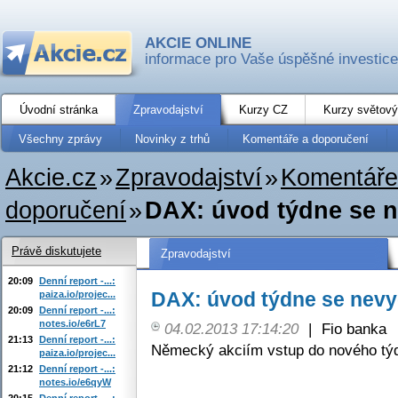
AKCIE ONLINE
informace pro Vaše úspěšné investice
Úvodní stránka
Zpravodajství
Kurzy CZ
Kurzy světový
Všechny zprávy
Novinky z trhů
Komentáře a doporučení
Akcie.cz
»
Zpravodajství
»
Komentáře
doporučení
»
DAX: úvod týdne se n
Právě diskutujete
Zpravodajství
20:09
Denní report -...:
DAX: úvod týdne se nevy
paiza.io/projec...
20:09
Denní report -...:
notes.io/e6rL7
04.02.2013 17:14:20
|
Fio banka
21:13
Denní report -...:
Německý akciím vstup do nového týdn
paiza.io/projec...
21:12
Denní report -...:
notes.io/e6qyW
20:15
Denní report -...: