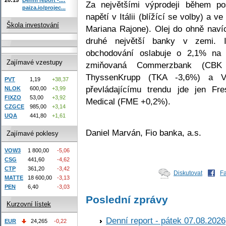
Za největšími výprodeji během pos
paiza.io/projec...
napětí v Itálii (blížící se volby) a 
Škola investování
Mariana Rajone). Olej do ohně navíc
druhé největší banky v zemi.
obchodování oslabuje o 2,1% na 
Zajímavé vzestupy
zmiňovaná Commerzbank (CBK
ThyssenKrupp (TKA -3,6%) a V
PVT
1,19
+38,37
převládajícímu trendu jde jen F
NLOK
600,00
+3,99
FIXZO
53,00
+3,92
Medical (FME +0,2%).
CZGCE
985,00
+3,14
UQA
441,80
+1,61
Daniel Marván, Fio banka, a.s.
Zajímavé poklesy
VOW3
1 800,00
-5,06
CSG
441,60
-4,62
CTP
361,20
-3,42
Diskutovat
F
MATTE
18 600,00
-3,13
PEN
6,40
-3,03
Poslední zprávy
Kurzovní lístek
Denní report - pátek 07.08.2026
EUR
24,265
-0,22