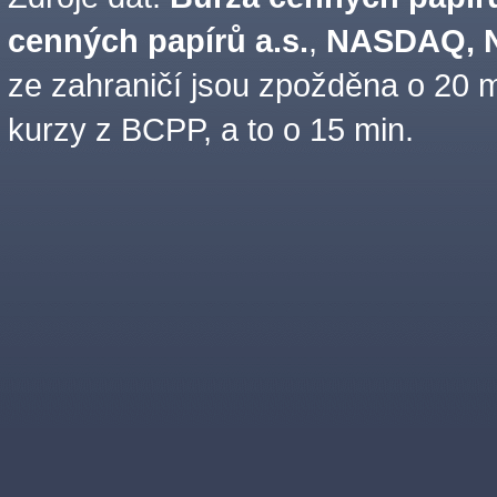
cenných papírů a.s.
,
NASDAQ, N
ze zahraničí jsou zpožděna o 20 m
kurzy z BCPP, a to o 15 min.