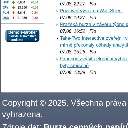
HUF
6,654
+0,01
Fio
07.08. 22:27
JPY
13,286
+0,01
Pozitivní vývoj na Wall Street
PLN
5,646
-0,24
Fio
07.08. 19:37
USD
21,039
-0,30
Pražská burza v závěru týdne k
Fio
07.08. 16:52
Take-Two Interactive zveřejnil 
mírně překonaly odhady analyti
Fio
07.08. 15:25
Groupon zvýšil celoroční výhl
byly smíšené
Fio
07.08. 13:39
Copyright © 2025. Všechna práva
vyhrazena.
Zdroje dat:
Burza cenných papírů