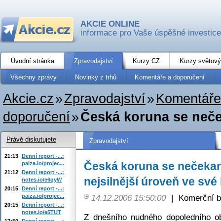
AKCIE ONLINE
informace pro Vaše úspěšné investice
Úvodní stránka
Zpravodajství
Kurzy CZ
Kurzy světový
Všechny zprávy
Novinky z trhů
Komentáře a doporučení
Akcie.cz
»
Zpravodajství
»
Komentáře
doporučení
»
Česká koruna se neček
Právě diskutujete
Zpravodajství
21:13
Denní report -...:
Česká koruna se nečeka
paiza.io/projec...
21:12
Denní report -...:
nejsilnější úroveň ve své 
notes.io/e6qyW
20:15
Denní report -...:
paiza.io/projec...
14.12.2006 15:50:00
|
Komerční b
20:15
Denní report -...:
notes.io/e5TUT
Z dnešního nudného dopoledního o
17:50
Denní report -...: