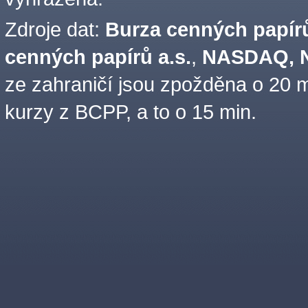
Zdroje dat:
Burza cenných papírů
cenných papírů a.s.
,
NASDAQ, N
ze zahraničí jsou zpožděna o 20 m
kurzy z BCPP, a to o 15 min.