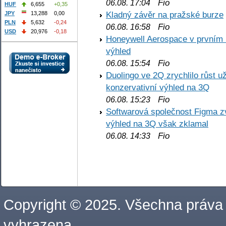
Fio
06.08. 17:04
HUF
6,655
+0,35
Kladný závěr na pražské burze
JPY
13,288
0,00
PLN
5,632
-0,24
Fio
06.08. 16:58
USD
20,976
-0,18
Honeywell Aerospace v prvním re
výhled
Fio
06.08. 15:54
Duolingo ve 2Q zrychlilo růst už
konzervativní výhled na 3Q
Fio
06.08. 15:23
Softwarová společnost Figma z
výhled na 3Q však zklamal
Fio
06.08. 14:33
Copyright © 2025. Všechna práva
vyhrazena.