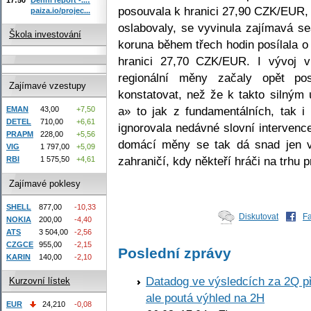
posouvala k hranici 27,90 CZK/EUR, 
paiza.io/projec...
oslabovaly, se vyvinula zajímavá s
Škola investování
koruna během třech hodin posílala o 
hranici 27,70 CZK/EUR. I vývoj v 
regionální měny začaly opět po
Zajímavé vzestupy
konstatovat, než že k takto silným
a» to jak z fundamentálních, tak i
EMAN
43,00
+7,50
DETEL
710,00
+6,61
ignorovala nedávné slovní interven
PRAPM
228,00
+5,56
domácí měny se tak dá snad jen v
VIG
1 797,00
+5,09
zahraničí, kdy někteří hráči na trhu 
RBI
1 575,50
+4,61
Zajímavé poklesy
SHELL
877,00
-10,33
Diskutovat
F
NOKIA
200,00
-4,40
ATS
3 504,00
-2,56
CZGCE
955,00
-2,15
Poslední zprávy
KARIN
140,00
-2,10
Datadog ve výsledcích za 2Q př
Kurzovní lístek
ale poutá výhled na 2H
EUR
24,210
-0,08