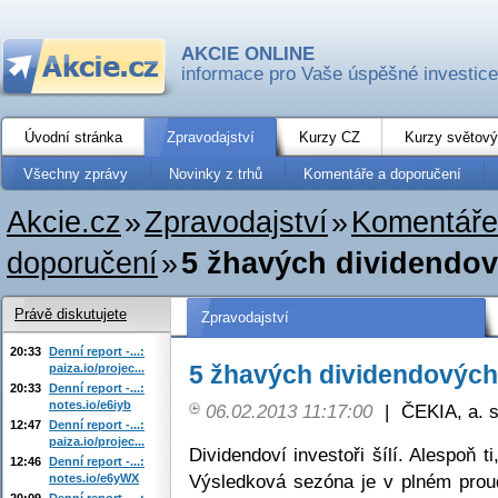
AKCIE ONLINE
informace pro Vaše úspěšné investice
Úvodní stránka
Zpravodajství
Kurzy CZ
Kurzy světový
Všechny zprávy
Novinky z trhů
Komentáře a doporučení
Akcie.cz
»
Zpravodajství
»
Komentáře
doporučení
»
5 žhavých dividendový
Právě diskutujete
Zpravodajství
20:33
Denní report -...:
5 žhavých dividendových 
paiza.io/projec...
20:33
Denní report -...:
notes.io/e6iyb
06.02.2013 11:17:00
|
ČEKIA, a. s
12:47
Denní report -...:
paiza.io/projec...
Dividendoví investoři šílí. Alespoň 
12:46
Denní report -...:
Výsledková sezóna je v plném proud
notes.io/e6yWX
20:09
Denní report -...: