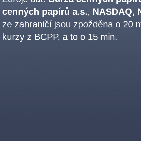
cenných papírů a.s.
,
NASDAQ, N
ze zahraničí jsou zpožděna o 20 m
kurzy z BCPP, a to o 15 min.