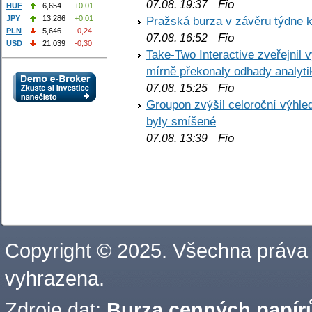
Fio
07.08. 19:37
HUF
6,654
+0,01
JPY
13,286
+0,01
Pražská burza v závěru týdne k
PLN
5,646
-0,24
Fio
07.08. 16:52
USD
21,039
-0,30
Take-Two Interactive zveřejnil 
mírně překonaly odhady analyti
Fio
07.08. 15:25
Groupon zvýšil celoroční výhl
byly smíšené
Fio
07.08. 13:39
Copyright © 2025. Všechna práva
vyhrazena.
Zdroje dat:
Burza cenných papírů