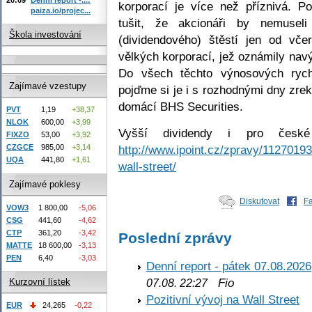
korporací je více než příznivá. Po
paiza.io/projec...
tušit, že akcionáři by nemuseli
Škola investování
(dividendového) štěstí jen od vče
vělkých korporací, jež oznámily nav
Do všech těchto výnosových rychl
Zajímavé vzestupy
pojďme si je i s rozhodnými dny zrek
domácí BHS Securities.
PVT
1,19
+38,37
NLOK
600,00
+3,99
Vyšší dividendy i pro české
FIXZO
53,00
+3,92
http://www.ipoint.cz/zpravy/1127019
CZGCE
985,00
+3,14
UQA
441,80
+1,61
wall-street/
Zajímavé poklesy
Diskutovat
F
VOW3
1 800,00
-5,06
CSG
441,60
-4,62
CTP
361,20
-3,42
Poslední zprávy
MATTE
18 600,00
-3,13
PEN
6,40
-3,03
Denní report - pátek 07.08.2026
Fio
Kurzovní lístek
07.08. 22:27
Pozitivní vývoj na Wall Street
EUR
24,265
-0,22