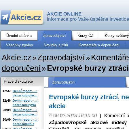
AKCIE ONLINE
informace pro Vaše úspěšné investice
Úvodní stránka
Zpravodajství
Kurzy CZ
Kurzy světový
Všechny zprávy
Novinky z trhů
Komentáře a doporučení
Akcie.cz
»
Zpravodajství
»
Komentáře
doporučení
»
Evropské burzy ztrácí,
Právě diskutujete
Zpravodajství
12:47
Denní report -...:
Evropské burzy ztrácí, nej
paiza.io/projec...
12:46
Denní report -...:
akcie
notes.io/e6yWX
20:09
Denní report -...:
paiza.io/projec...
06.02.2013 16:10:00
|
Komerční b
20:09
Denní report -...:
Západoevropské akciové indexy
notes.io/e6rL7
21:13
Denní report -...: