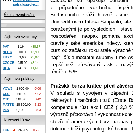
Částečně se opakuje pondělní 
paiza.io/projec...
z případného volebního úspěch
Berlusconiho sráží hlavně akcie fi
Škola investování
Unicredit nebo Intesa Sanpaolo, ale
poraženými je po výsledcích i stave
hospodaření naopak pomáhá akci
Zajímavé vzestupy
otevřely také americké indexy, kte
PVT
1,19
+38,37
burz od začátku roku stále výrazně
NLOK
600,00
+3,99
např. čísla mediální skupiny Time Wa
FIXZO
53,00
+3,92
CZGCE
985,00
+3,14
Lepší než očekávaný zisk a navý
UQA
441,80
+1,61
téměř o 5 %.
Zajímavé poklesy
Pražská burza krátce před závěr
VOW3
1 800,00
-5,06
V souladu s vývojem v západní E
CSG
441,60
-4,62
některých finančních titulů (Erste
CTP
361,20
-3,42
MATTE
18 600,00
-3,13
kompenzuje růst akcií ČEZ ( 2,3 %
PEN
6,40
-3,03
výrazně překonávají výkonnost konk
Kurzovní lístek
otevření amerických burz naopak 
dokonce blíží psychologické hranici 
EUR
24,265
-0,22