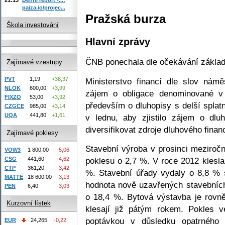
paiza.io/projec...
Pražská burza
Škola investování
Hlavní zprávy
ČNB ponechala dle očekávání základ
Zajímavé vzestupy
PVT
1,19
+38,37
Ministerstvo financí dle slov námě
NLOK
600,00
+3,99
zájem o obligace denominované v
FIXZO
53,00
+3,92
především o dluhopisy s delší splatn
CZGCE
985,00
+3,14
UQA
441,80
+1,61
v lednu, aby zjistilo zájem o dl
diversifikovat zdroje dluhového finan
Zajímavé poklesy
Stavební výroba v prosinci meziroč
VOW3
1 800,00
-5,06
CSG
441,60
-4,62
poklesu o 2,7 %. V roce 2012 klesl
CTP
361,20
-3,42
%. Stavební úřady vydaly o 8,8 % 
MATTE
18 600,00
-3,13
hodnota nově uzavřených stavebníc
PEN
6,40
-3,03
o 18,4 %. Bytová výstavba je rovn
Kurzovní lístek
klesají již pátým rokem. Pokles v
poptávkou v důsledku opatrného 
EUR
24,265
-0,22