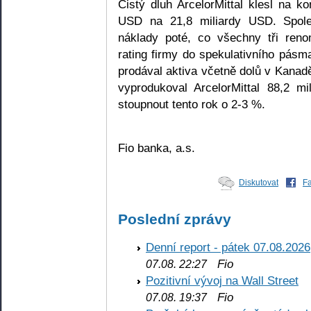
Čistý dluh ArcelorMittal klesl na ko
USD na 21,8 miliardy USD. Spole
náklady poté, co všechny tři reno
rating firmy do spekulativního pásma.
prodával aktiva včetně dolů v Kanadě
vyprodukoval ArcelorMittal 88,2 m
stoupnout tento rok o 2-3 %.
Fio banka, a.s.
Diskutovat
F
Poslední zprávy
Denní report - pátek 07.08.2026
Fio
07.08. 22:27
Pozitivní vývoj na Wall Street
Fio
07.08. 19:37