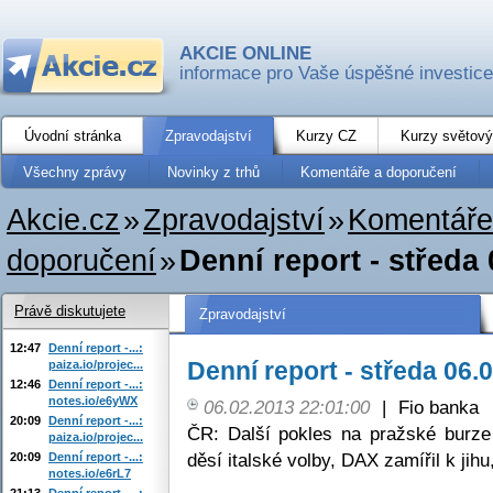
AKCIE ONLINE
informace pro Vaše úspěšné investice
Úvodní stránka
Zpravodajství
Kurzy CZ
Kurzy světový
Všechny zprávy
Novinky z trhů
Komentáře a doporučení
Akcie.cz
»
Zpravodajství
»
Komentáře
doporučení
»
Denní report - středa
Právě diskutujete
Zpravodajství
12:47
Denní report -...:
Denní report - středa 06.
paiza.io/projec...
12:46
Denní report -...:
notes.io/e6yWX
06.02.2013 22:01:00
|
Fio banka
20:09
Denní report -...:
ČR: Další pokles na pražské burze
paiza.io/projec...
děsí italské volby, DAX zamířil k jih
20:09
Denní report -...:
notes.io/e6rL7
21:13
Denní report -...: