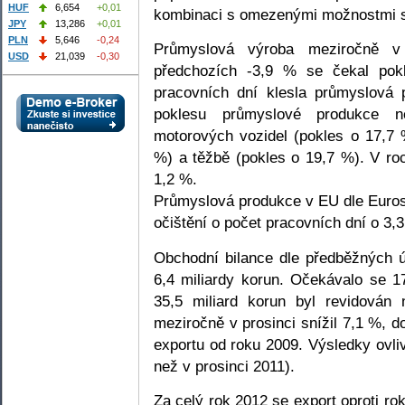
HUF
6,654
+0,01
kombinaci s omezenými možnostmi st
JPY
13,286
+0,01
PLN
5,646
-0,24
Průmyslová výroba meziročně v
USD
21,039
-0,30
předchozích -3,9 % se čekal pok
pracovních dní klesla průmyslová
poklesu průmyslové produkce n
motorových vozidel (pokles o 17,7 %
%) a těžbě (pokles o 19,7 %). V ro
1,2 %.
Průmyslová produkce v EU dle Eurost
očištění o počet pracovních dní o 3,
Obchodní bilance dle předběžných ú
6,4 miliardy korun. Očekávalo se 1
35,5 miliard korun byl revidován
meziročně v prosinci snížil 7,1 %, 
exportu od roku 2009. Výsledky ovliv
než v prosinci 2011).
Za celý rok 2012 se export oproti ro