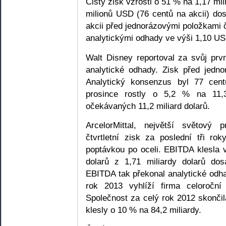
Čistý zisk vzrostl o 51 % na 1,17 mi
milionů USD (76 centů na akcii) do
akcii před jednorázovými položkami č
analytickými odhady ve výši 1,10 U
Walt Disney reportoval za svůj prvn
analytické odhady. Zisk před jedno
Analytický konsenzus byl 77 cent
prosince rostly o 5,2 % na 11,3
očekávaných 11,2 miliard dolarů.
ArcelorMittal, největší světový p
čtvrtletní zisk za poslední tři ro
poptávkou po oceli. EBITDA klesla v
dolarů z 1,71 miliardy dolarů do
EBITDA tak překonal analytické odha
rok 2013 vyhlíží firma celoroční
Společnost za celý rok 2012 skončila
klesly o 10 % na 84,2 miliardy.