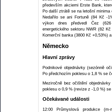
především akciemi Erste Bank, kte
Po další ztrátě se na letošní minim
Nedařilo se ani Fortuně (84 Kč -
výkon dnes předvedl Čez (62
energetického sektoru NWR (82 Kč 
Komerční banka (3800 Kč +0,53%) a 
Německo
Hlavní zprávy
Podnikové objednávky (sezónně očiš
Po předchozím poklesu o 1,8 % se če
Meziročně bez očištění objednávky
poklesu o 0,9 % (revize z -1,0 %) se
Očekávané události
12:00 Průmyslová produkce (m-m