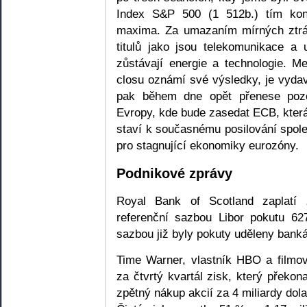
Index S&P 500 (1 512b.) tím konč
maxima. Za umazaním mírných ztrát
titulů jako jsou telekomunikace a u
zůstávají energie a technologie. M
closu oznámí své výsledky, je vydav
pak během dne opět přenese pozo
Evropy, kde bude zasedat ECB, která
staví k současnému posilování spol
pro stagnující ekonomiky eurozóny.
Podnikové zprávy
Royal Bank of Scotland zaplatí
referenční sazbou Libor pokutu 62
sazbou již byly pokuty uděleny ban
Time Warner, vlastník HBO a filmov
za čtvrtý kvartál zisk, který překo
zpětný nákup akcií za 4 miliardy dola