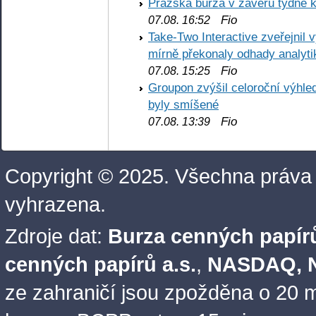
Pražská burza v závěru týdne k
Fio
07.08. 16:52
Take-Two Interactive zveřejnil 
mírně překonaly odhady analyti
Fio
07.08. 15:25
Groupon zvýšil celoroční výhl
byly smíšené
Fio
07.08. 13:39
Copyright © 2025. Všechna práva
vyhrazena.
Zdroje dat:
Burza cenných papírů
cenných papírů a.s.
,
NASDAQ, N
ze zahraničí jsou zpožděna o 20 m