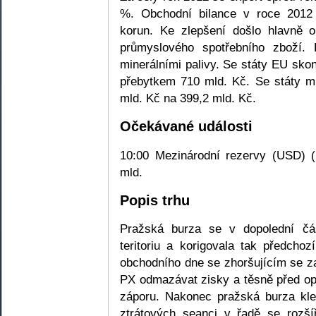
%. Obchodní bilance v roce 2012 
korun. Ke zlepšení došlo hlavně o
průmyslového spotřebního zboží.
minerálními palivy. Se státy EU sko
přebytkem 710 mld. Kč. Se státy 
mld. Kč na 399,2 mld. Kč.
Očekávané události
10:00 Mezinárodní rezervy (USD) (l
mld.
Popis trhu
Pražská burza se v dopolední čá
teritoriu a korigovala tak předcho
obchodního dne se zhoršujícím se z
PX odmazávat zisky a těsně před o
záporu. Nakonec pražská burza kl
ztrátových seanci v řadě se rozšíř