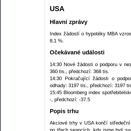
USA
Hlavní zprávy
Index žádostí o hypotéky MBA vzros
8,1 %.
Očekávané události
14:30 Nové žádosti o podporu v nez
360 tis., předchozí: 368 tis.
14:30 Pokračující žádosti o podpo
odhady: 3197 tis., předchozí: 3197 ti
15:45 Bloomberg index spotřebitelsk
-, předchozí: -37.5
Popis trhu
Akciové trhy v USA končí středeční
po třech seancích, kdy jsme byli 