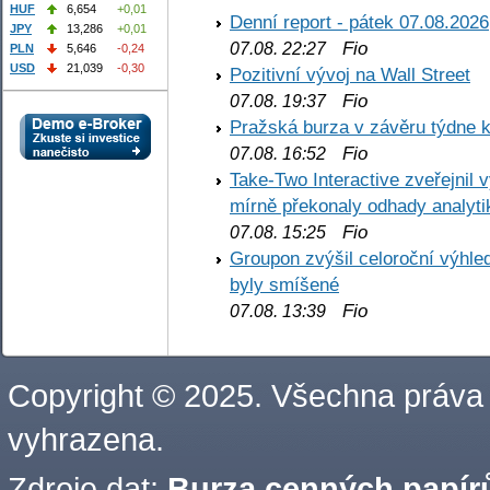
HUF
6,654
+0,01
Denní report - pátek 07.08.2026
JPY
13,286
+0,01
Fio
07.08. 22:27
PLN
5,646
-0,24
USD
21,039
-0,30
Pozitivní vývoj na Wall Street
Fio
07.08. 19:37
Pražská burza v závěru týdne k
Fio
07.08. 16:52
Take-Two Interactive zveřejnil 
mírně překonaly odhady analyti
Fio
07.08. 15:25
Groupon zvýšil celoroční výhl
byly smíšené
Fio
07.08. 13:39
Copyright © 2025. Všechna práva
vyhrazena.
Zdroje dat:
Burza cenných papírů