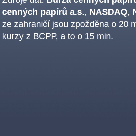
cenných papírů a.s.
,
NASDAQ, N
ze zahraničí jsou zpožděna o 20 m
kurzy z BCPP, a to o 15 min.