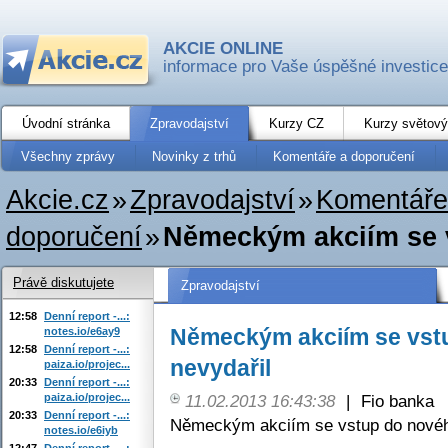
AKCIE ONLINE
informace pro Vaše úspěšné investice
Úvodní stránka
Zpravodajství
Kurzy CZ
Kurzy světový
Všechny zprávy
Novinky z trhů
Komentáře a doporučení
Akcie.cz
»
Zpravodajství
»
Komentáře
doporučení
»
Německým akciím se 
Právě diskutujete
Zpravodajství
12:58
Denní report -...:
Německým akciím se vst
notes.io/e6ay9
12:58
Denní report -...:
nevydařil
paiza.io/projec...
20:33
Denní report -...:
paiza.io/projec...
11.02.2013 16:43:38
|
Fio banka
20:33
Denní report -...:
Německým akciím se vstup do nového
notes.io/e6iyb
12:47
Denní report -...: