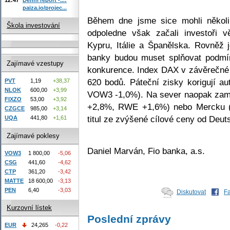
paiza.io/projec...
Během dne jsme sice mohli několi
Škola investování
odpoledne však začali investoři 
Kypru, Itálie a Španělska. Rovněž 
banky budou muset splňovat podmínk
Zajímavé vzestupy
konkurence. Index DAX v závěrečné 
620 bodů. Páteční zisky korigují 
PVT
1,19
+38,37
NLOK
600,00
+3,99
VOW3 -1,0%). Na sever naopak zamí
FIXZO
53,00
+3,92
+2,8%, RWE +1,6%) nebo Mercku 
CZGCE
985,00
+3,14
titul ze zvýšené cílové ceny od Deu
UQA
441,80
+1,61
Zajímavé poklesy
Daniel Marván, Fio banka, a.s.
VOW3
1 800,00
-5,06
CSG
441,60
-4,62
CTP
361,20
-3,42
MATTE
18 600,00
-3,13
PEN
6,40
-3,03
Diskutovat
F
Kurzovní lístek
Poslední zprávy
EUR
24,265
-0,22