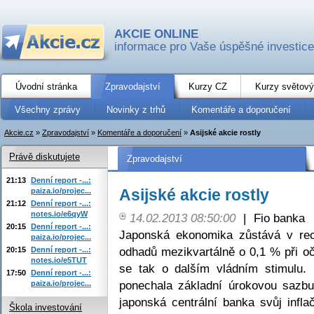
AKCIE ONLINE
informace pro Vaše úspěšné investice
Úvodní stránka
Zpravodajství
Kurzy CZ
Kurzy světový
Všechny zprávy
Novinky z trhů
Komentáře a doporučení
Akcie.cz
»
Zpravodajství
»
Komentáře a doporučení
»
Asijské akcie rostly
Právě diskutujete
Zpravodajství
21:13
Denní report -...:
Asijské akcie rostly
paiza.io/projec...
21:12
Denní report -...:
notes.io/e6qyW
14.02.2013 08:50:00
|
Fio banka
20:15
Denní report -...:
Japonská ekonomika zůstává v rec
paiza.io/projec...
odhadů mezikvartálně o 0,1 % při o
20:15
Denní report -...:
notes.io/e5TUT
se tak o dalším vládním stimulu
17:50
Denní report -...:
ponechala základní úrokovou sazb
paiza.io/projec...
japonská centrální banka svůj infl
Škola investování