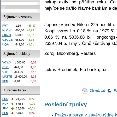
nákup aktiv od příštího roku. C
nejvíce se dařilo hlavně bankám a d
Zajímavé vzestupy
Japonský index Nikkei 225 posílil o
PVT
1,19
+38,37
Kospi vzrostl o 0,18 % na 1979,61
NLOK
600,00
+3,99
FIXZO
53,00
+3,92
0,66 % na 5036,88 b. Hongkongs
CZGCE
985,00
+3,14
23397,04 b. Trhy v Číně zůstávají st
UQA
441,80
+1,61
Zdroj: Bloomberg, Reuters
Zajímavé poklesy
VOW3
1 800,00
-5,06
CSG
441,60
-4,62
Lukáš Brodníček, Fio banka, a.s.
CTP
361,20
-3,42
MATTE
18 600,00
-3,13
PEN
6,40
-3,03
Kurzovní lístek
Diskutovat
F
EUR
24,265
-0,22
Poslední zprávy
HUF
6,654
+0,01
JPY
13,286
+0,01
PLN
5,646
-0,24
Pražská burza v závěru týdne k