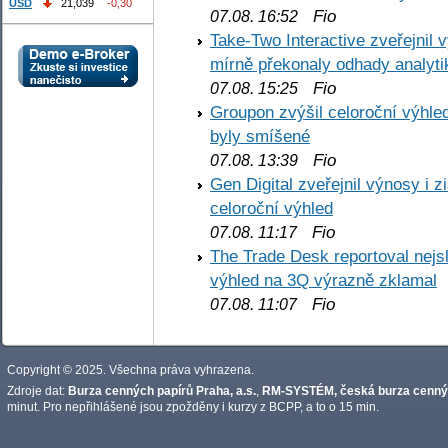
USD
21,039
-0,30
Fio
07.08. 16:52
Take-Two Interactive zveřejnil 
mírně překonaly odhady analyti
Fio
07.08. 15:25
Groupon zvýšil celoroční výhl
byly smíšené
Fio
07.08. 13:39
Gen Digital zveřejnil výnosy i 
celoroční výhled
Fio
07.08. 11:17
The Trade Desk reportoval nejs
výhled na 3Q výrazně zklamal
Fio
07.08. 11:07
Copyright © 2025. Všechna práva vyhrazena.
Zdroje dat:
Burza cenných papírů Praha, a.s.
,
RM-SYSTÉM, česká burza cennýc
minut. Pro nepřihlášené jsou zpožděny i kurzy z BCPP, a to o 15 min.