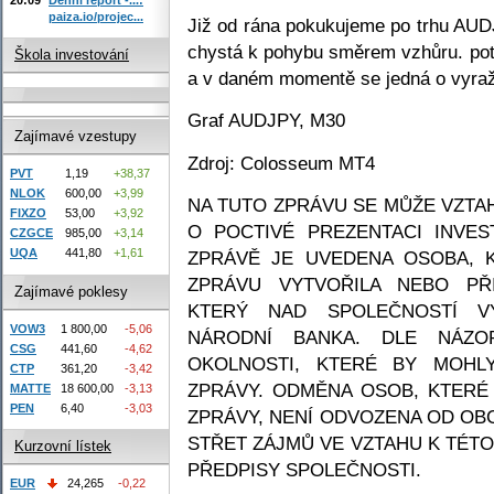
paiza.io/projec...
Již od rána pokukujeme po trhu AUD
chystá k pohybu směrem vzhůru. pot
Škola investování
a v daném momentě se jedná o vyraže
Graf AUDJPY, M30
Zajímavé vzestupy
Zdroj: Colosseum MT4
PVT
1,19
+38,37
NLOK
600,00
+3,99
NA TUTO ZPRÁVU SE MŮŽE VZTAHO
FIXZO
53,00
+3,92
O POCTIVÉ PREZENTACI INVES
CZGCE
985,00
+3,14
UQA
441,80
+1,61
ZPRÁVĚ JE UVEDENA OSOBA, 
ZPRÁVU VYTVOŘILA NEBO PŘI
Zajímavé poklesy
KTERÝ NAD SPOLEČNOSTÍ V
VOW3
1 800,00
-5,06
NÁRODNÍ BANKA. DLE NÁZOR
CSG
441,60
-4,62
OKOLNOSTI, KTERÉ BY MOHLY
CTP
361,20
-3,42
ZPRÁVY. ODMĚNA OSOB, KTERÉ
MATTE
18 600,00
-3,13
PEN
6,40
-3,03
ZPRÁVY, NENÍ ODVOZENA OD OB
STŘET ZÁJMŮ VE VZTAHU K TÉTO
Kurzovní lístek
PŘEDPISY SPOLEČNOSTI.
EUR
24,265
-0,22