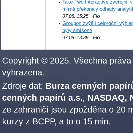
Take-Two Interactive zveřejnil 
mírně překonaly odhady analyti
Fio
07.08. 15:25
Groupon zvýšil celoroční výhl
byly smíšené
Fio
07.08. 13:39
Copyright © 2025. Všechna práva
vyhrazena.
Zdroje dat:
Burza cenných papírů
cenných papírů a.s.
,
NASDAQ, N
ze zahraničí jsou zpožděna o 20 m
kurzy z BCPP, a to o 15 min.