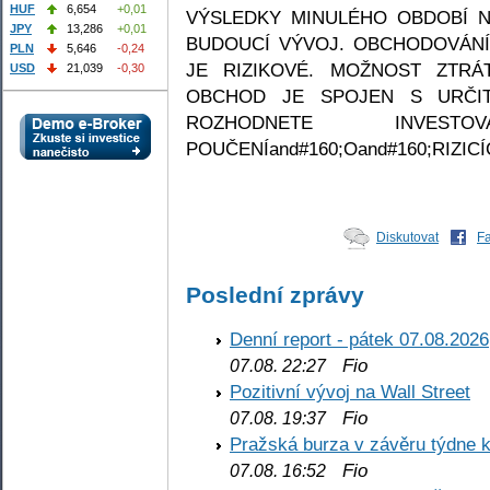
HUF
6,654
+0,01
VÝSLEDKY MINULÉHO OBDOBÍ 
JPY
13,286
+0,01
BUDOUCÍ VÝVOJ. OBCHODOVÁNÍ 
PLN
5,646
-0,24
JE RIZIKOVÉ. MOŽNOST ZTRÁ
USD
21,039
-0,30
OBCHOD JE SPOJEN S URČIT
ROZHODNETE INVEST
POUČENÍand#160;Oand#160;RIZICÍ
Diskutovat
F
Poslední zprávy
Denní report - pátek 07.08.2026
Fio
07.08. 22:27
Pozitivní vývoj na Wall Street
Fio
07.08. 19:37
Pražská burza v závěru týdne k
Fio
07.08. 16:52