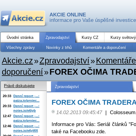
AKCIE ONLINE
informace pro Vaše úspěšné investice
Úvodní stránka
Zpravodajství
Kurzy CZ
Kurzy světový
Všechny zprávy
Novinky z trhů
Komentáře a doporučení
Akcie.cz
»
Zpravodajství
»
Komentáře
doporučení
»
FOREX OČIMA TRADER
Právě diskutujete
Zpravodajství
20:33
Denní report -...:
FOREX OČIMA TRADERA -
paiza.io/projec...
20:33
Denní report -...:
notes.io/e6iyb
14.02.2013 09:45:47
|
Colosseum,
12:47
Denní report -...:
paiza.io/projec...
Informace pro Vás: Seriál článků "F
12:46
Denní report -...:
také na Facebooku zde.
notes.io/e6yWX
20:09
Denní report -...: