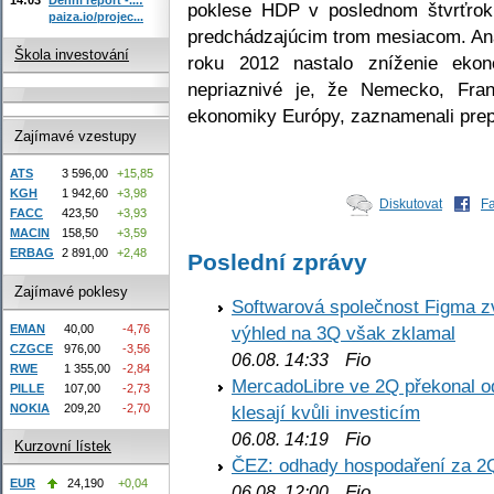
poklese HDP v poslednom štvrťrok
paiza.io/projec...
predchádzajúcim trom mesiacom. Anal
Škola investování
roku 2012 nastalo zníženie ekon
nepriaznivé je, že Nemecko, Fran
ekonomiky Európy, zaznamenali pre
Zajímavé vzestupy
ATS
3 596,00
+15,85
KGH
1 942,60
+3,98
Diskutovat
F
FACC
423,50
+3,93
MACIN
158,50
+3,59
ERBAG
2 891,00
+2,48
Poslední zprávy
Zajímavé poklesy
Softwarová společnost Figma z
EMAN
40,00
-4,76
výhled na 3Q však zklamal
CZGCE
976,00
-3,56
Fio
06.08. 14:33
RWE
1 355,00
-2,84
MercadoLibre ve 2Q překonal od
PILLE
107,00
-2,73
NOKIA
209,20
-2,70
klesají kvůli investicím
Fio
06.08. 14:19
Kurzovní lístek
ČEZ: odhady hospodaření za 2
EUR
24,190
+0,04
Fio
06.08. 12:00