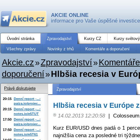
AKCIE ONLINE
informace pro Vaše úspěšné investice
Úvodní stránka
Zpravodajství
Kurzy CZ
Kurzy světový
Všechny zprávy
Novinky z trhů
Komentáře a doporučení
Akcie.cz
»
Zpravodajství
»
Komentáře
doporučení
»
Hlbšia recesia v Euró
Právě diskutujete
Zpravodajství
20:15
Denní report -...:
Hlbšia recesia v Európe 
paiza.io/projec...
20:15
Denní report -...:
notes.io/e5TUT
14.02.2013 12:20:58
|
Colosseum,
17:50
Denní report -...:
paiza.io/projec...
Kurz EUR/USD dnes padá o 1 perce
17:50
Denní report -...:
najnižšia cena za posledné tri týždne
notes.io/e5T61
14:03
Denní report -...: