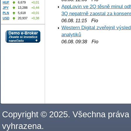
HUF
6,679
+0,01
AppLovin ve 2Q těsně minul od
JPY
13,288
+0,44
3Q nepatrně zaostal za konse
PLN
5,618
+0,01
USD
20,937
+0,38
Fio
06.08. 11:15
Western Digital zveřejnil výsl
analytiků
Fio
06.08. 09:38
Copyright © 2025. Všechna práva
vyhrazena.