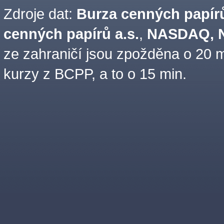
Zdroje dat:
Burza cenných papírů
cenných papírů a.s.
,
NASDAQ, N
ze zahraničí jsou zpožděna o 20 m
kurzy z BCPP, a to o 15 min.