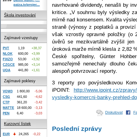
navrhované dividendy, nenašli by inv
paiza.io/projec...
kritice. „V souhrnu byly výsledky
Škola investování
mírně nad konsensem. Kvalita výsled
straně (výnosy z poplatků a provizí
však vzrostly opravné položky (
Zajímavé vzestupy
úvěrů se mezikvartálně zvýšil je
úroková marže mírně klesla z 2,82 %
PVT
1,19
+38,37
NLOK
600,00
+3,99
České spořitelny, Günter Hohbe
FIXZO
53,00
+3,92
samozřejmě nenechaly dlouho čeka
CZGCE
985,00
+3,14
alespoň potvrzovací reporty.
UQA
441,80
+1,61
Zajímavé poklesy
3 reporty pro povýsledkovou Kome
iPOINT:
http://www.ipoint.cz/zprav
VOW3
1 800,00
-5,06
vysledky-komercni-banky-prehled-do
CSG
441,60
-4,62
CTP
361,20
-3,42
MATTE
18 600,00
-3,13
Diskutovat
F
PEN
6,40
-3,03
Kurzovní lístek
Poslední zprávy
EUR
24,265
-0,22