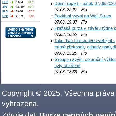
HUF
6,654
+0,01
Denní report - pátek 07.08.2026
JPY
13,286
+0,01
Fio
07.08. 22:27
PLN
5,646
-0,24
Pozitivní vývoj na Wall Street
USD
21,039
-0,30
Fio
07.08. 19:37
Pražská burza v závěru týdne k
Fio
07.08. 16:52
Take-Two Interactive zveřejnil 
mírně překonaly odhady analyti
Fio
07.08. 15:25
Groupon zvýšil celoroční výhl
byly smíšené
Fio
07.08. 13:39
Copyright © 2025. Všechna práva
vyhrazena.
Zdroje dat:
Burza cenných papírů