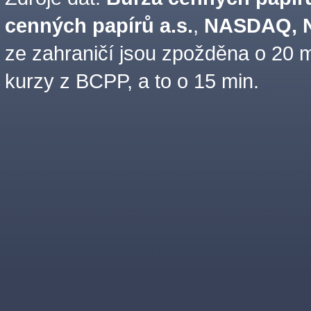
cenných papírů a.s.
,
NASDAQ, N
ze zahraničí jsou zpožděna o 20 m
kurzy z BCPP, a to o 15 min.