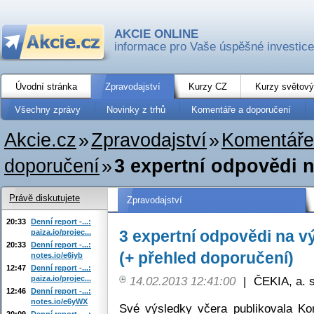
AKCIE ONLINE
informace pro Vaše úspěšné investice
Úvodní stránka
Zpravodajství
Kurzy CZ
Kurzy světový
Všechny zprávy
Novinky z trhů
Komentáře a doporučení
Akcie.cz
»
Zpravodajství
»
Komentáře
doporučení
»
3 expertní odpovědi n
Právě diskutujete
Zpravodajství
20:33
Denní report -...:
3 expertní odpovědi na 
paiza.io/projec...
20:33
Denní report -...:
(+ přehled doporučení)
notes.io/e6iyb
12:47
Denní report -...:
paiza.io/projec...
14.02.2013 12:41:00
|
ČEKIA, a. s
12:46
Denní report -...:
notes.io/e6yWX
Své výsledky včera publikovala Ko
20:09
Denní report -...: