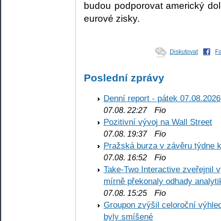
budou podporovat americký dolar
eurové zisky.
Diskutovat
F
Poslední zprávy
Denní report - pátek 07.08.2026
Fio
07.08. 22:27
Pozitivní vývoj na Wall Street
Fio
07.08. 19:37
Pražská burza v závěru týdne k
Fio
07.08. 16:52
Take-Two Interactive zveřejnil 
mírně překonaly odhady analyti
Fio
07.08. 15:25
Groupon zvýšil celoroční výhl
byly smíšené