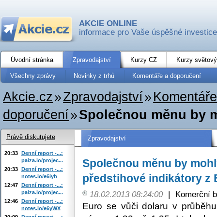
AKCIE ONLINE
informace pro Vaše úspěšné investice
Úvodní stránka
Zpravodajství
Kurzy CZ
Kurzy světový
Všechny zprávy
Novinky z trhů
Komentáře a doporučení
Akcie.cz
»
Zpravodajství
»
Komentáře
doporučení
»
Společnou měnu by mo
Právě diskutujete
Zpravodajství
20:33
Denní report -...:
Společnou měnu by mohly
paiza.io/projec...
20:33
Denní report -...:
předstihové indikátory z
notes.io/e6iyb
12:47
Denní report -...:
paiza.io/projec...
18.02.2013 08:24:00
|
Komerční b
12:46
Denní report -...:
Euro se vůči dolaru v průběh
notes.io/e6yWX
20:09
Denní report -...: