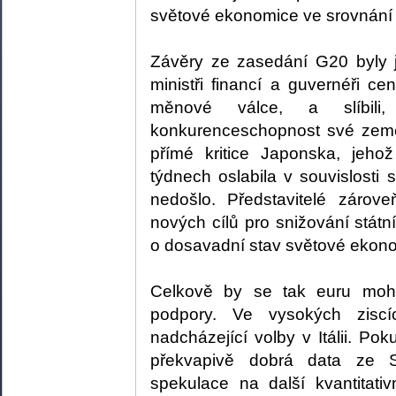
světové ekonomice ve srovnání 
Závěry ze zasedání G20 byly 
ministři financí a guvernéři cen
měnové válce, a slíbili
konkurenceschopnost své země
přímé kritice Japonska, jeh
týdnech oslabila v souvislosti
nedošlo. Představitelé zárove
nových cílů pro snižování státn
o dosavadní stav světové ekono
Celkově by se tak euru mohl
podpory. Ve vysokých ziscí
nadcházející volby v Itálii. P
překvapivě dobrá data ze Sp
spekulace na další kvantitati