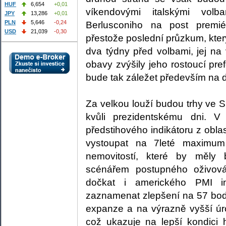
HUF
6,654
+0,01
víkendovými italskými volb
JPY
13,286
+0,01
PLN
5,646
-0,24
Berlusconiho na post premié
USD
21,039
-0,30
přestože poslední průzkum, kte
dva týdny před volbami, jej n
obavy zvýšily jeho rostoucí pr
bude tak záležet především na 
Za velkou louží budou trhy ve 
kvůli prezidentskému dni. 
předstihového indikátoru z obla
vystoupat na 7leté maximum
nemovitostí, které by měly
scénářem postupného oživov
dočkat i amerického
PMI
in
zaznamenat zlepšení na 57 bod
expanze a na výrazně vyšší úr
což ukazuje na lepší kondici h