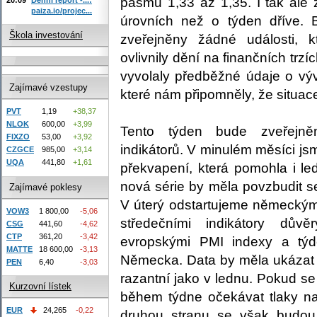
pásmu 1,33 až 1,35. I tak ale 
paiza.io/projec...
úrovních než o týden dříve.
Škola investování
zveřejněny žádné události,
ovlivnily dění na finančních trzí
vyvolaly předběžné údaje o vý
Zajímavé vzestupy
které nám připomněly, že situace
PVT
1,19
+38,37
NLOK
600,00
+3,99
Tento týden bude zveřejně
FIXZO
53,00
+3,92
indikátorů. V minulém měsíci js
CZGCE
985,00
+3,14
UQA
441,80
+1,61
překvapení, která pomohla i le
nová série by měla povzbudit 
Zajímavé poklesy
V úterý odstartujeme německ
VOW3
1 800,00
-5,06
středečními indikátory dův
CSG
441,60
-4,62
CTP
361,20
-3,42
evropskými
PMI
indexy a týd
MATTE
18 600,00
-3,13
Německa. Data by měla ukázat n
PEN
6,40
-3,03
razantní jako v lednu. Pokud se
Kurzovní lístek
během týdne očekávat tlaky n
EUR
24,265
-0,22
druhou stranu se však budou 