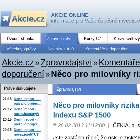
AKCIE ONLINE
informace pro Vaše úspěšné investice
Úvodní stránka
Zpravodajství
Kurzy CZ
Kurzy světový
Všechny zprávy
Novinky z trhů
Komentáře a doporučení
Akcie.cz
»
Zpravodajství
»
Komentáře
doporučení
»
Něco pro milovníky riz
Právě diskutujete
Zpravodajství
21:13
Denní report -...:
Něco pro milovníky rizika 
paiza.io/projec...
21:12
Denní report -...:
indexu S&P 1500
notes.io/e6qyW
20:15
Denní report -...:
paiza.io/projec...
26.02.2013 11:12:00
|
ČEKIA, a. s
20:15
Denní report -...:
notes.io/e5TUT
Jste zastánci rčení, že risk je zisk?
17:50
Denní report -...: