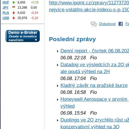
http://www.ipoint.cz/zpravy/11273720
HUF
6,655
+0,35
JPY
13,288
0,00
nejvice-volatilni-akcie-indexu-s-p-15
PLN
5,632
-0,24
USD
20,976
-0,18
Diskutovat
F
Poslední zprávy
Denní report - čtvrtek 06.08.20
Fio
06.08. 22:18
Datadog ve výsledcích za 2Q př
ale poutá výhled na 2H
Fio
06.08. 17:04
Kladný závěr na pražské burze
Fio
06.08. 16:58
Honeywell Aerospace v prvním re
výhled
Fio
06.08. 15:54
Duolingo ve 2Q zrychlilo růst už
konzervativní výhled na 3Q