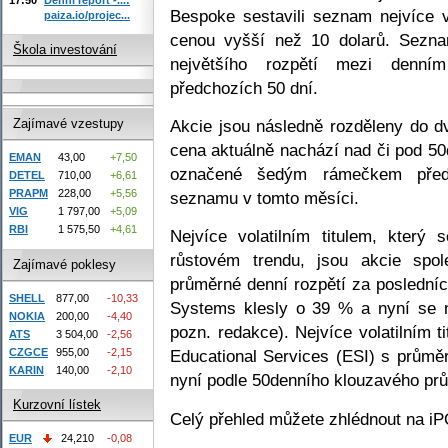
Bespoke sestavili seznam nejvíce v
paiza.io/projec...
cenou vyšší než 10 dolarů. Sezna
Škola investování
největšího rozpětí mezi den
předchozích 50 dní.
Akcie jsou následně rozděleny do dv
Zajímavé vzestupy
cena aktuálně nachází nad či pod 
EMAN
43,00
+7,50
označené šedým rámečkem předs
DETEL
710,00
+6,61
PRAPM
228,00
+5,56
seznamu v tomto měsíci.
VIG
1 797,00
+5,09
RBI
1 575,50
+4,61
Nejvíce volatilním titulem, kter
růstovém trendu, jsou akcie spo
Zajímavé poklesy
průměrné denní rozpětí za posledníc
SHELL
877,00
-10,33
Systems klesly o 39 % a nyní se 
NOKIA
200,00
-4,40
pozn. redakce). Nejvíce volatilním 
ATS
3 504,00
-2,56
CZGCE
955,00
-2,15
Educational Services (ESI) s prům
KARIN
140,00
-2,10
nyní podle 50denního klouzavého prů
Kurzovní lístek
Celý přehled můžete zhlédnout na iP
EUR
24,210
-0,08