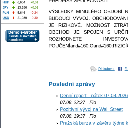
PŘEDPISY SPOLEČNOSTI.
HUF
6,654
+0,01
JPY
13,286
+0,01
VÝSLEDKY MINULÉHO OBDOBÍ 
PLN
5,646
-0,24
BUDOUCÍ VÝVOJ. OBCHODOVÁNÍ 
USD
21,039
-0,30
JE RIZIKOVÉ. MOŽNOST ZTRÁ
OBCHOD JE SPOJEN S URČIT
ROZHODNETE INVEST
POUČENÍand#160;Oand#160;RIZICÍ
Diskutovat
F
Poslední zprávy
Denní report - pátek 07.08.2026
Fio
07.08. 22:27
Pozitivní vývoj na Wall Street
Fio
07.08. 19:37
Pražská burza v závěru týdne k