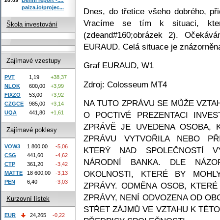
paiza.io/projec...
Dnes, do třetice všeho dobrého, při
Vracíme se tím k situaci, kter
Škola investování
(zdeand#160;obrázek 2). Očekává
EURAUD. Celá situace je znázorněna
Zajímavé vzestupy
Graf EURAUD, W1
PVT
1,19
+38,37
Zdroj: Colosseum MT4
NLOK
600,00
+3,99
FIXZO
53,00
+3,92
NA TUTO ZPRÁVU SE MŮŽE VZTAHO
CZGCE
985,00
+3,14
UQA
441,80
+1,61
O POCTIVÉ PREZENTACI INVES
ZPRÁVĚ JE UVEDENA OSOBA, 
Zajímavé poklesy
ZPRÁVU VYTVOŘILA NEBO PŘI
VOW3
1 800,00
-5,06
KTERÝ NAD SPOLEČNOSTÍ V
CSG
441,60
-4,62
NÁRODNÍ BANKA. DLE NÁZOR
CTP
361,20
-3,42
OKOLNOSTI, KTERÉ BY MOHLY
MATTE
18 600,00
-3,13
PEN
6,40
-3,03
ZPRÁVY. ODMĚNA OSOB, KTERÉ
ZPRÁVY, NENÍ ODVOZENA OD OB
Kurzovní lístek
STŘET ZÁJMŮ VE VZTAHU K TÉTO
EUR
24,265
-0,22