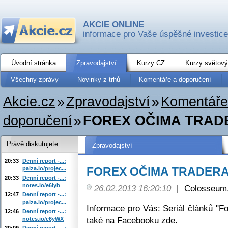
AKCIE ONLINE
informace pro Vaše úspěšné investice
Úvodní stránka
Zpravodajství
Kurzy CZ
Kurzy světový
Všechny zprávy
Novinky z trhů
Komentáře a doporučení
Akcie.cz
»
Zpravodajství
»
Komentáře
doporučení
»
FOREX OČIMA TRADERA
Právě diskutujete
Zpravodajství
20:33
Denní report -...:
FOREX OČIMA TRADERA (3
paiza.io/projec...
20:33
Denní report -...:
notes.io/e6iyb
26.02.2013 16:20:10
|
Colosseum,
12:47
Denní report -...:
paiza.io/projec...
Informace pro Vás: Seriál článků "F
12:46
Denní report -...:
také na Facebooku zde.
notes.io/e6yWX
20:09
Denní report -...: