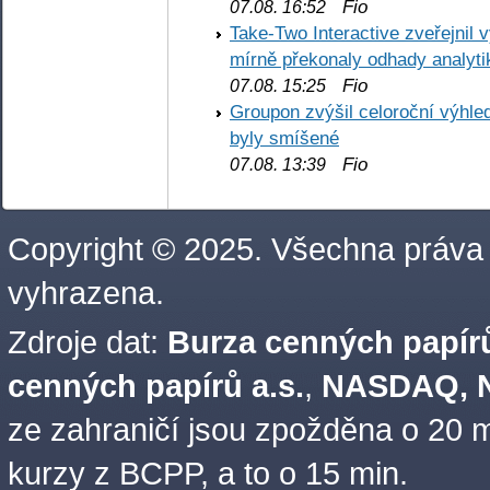
Fio
07.08. 16:52
Take-Two Interactive zveřejnil 
mírně překonaly odhady analyti
Fio
07.08. 15:25
Groupon zvýšil celoroční výhl
byly smíšené
Fio
07.08. 13:39
Copyright © 2025. Všechna práva
vyhrazena.
Zdroje dat:
Burza cenných papírů
cenných papírů a.s.
,
NASDAQ, N
ze zahraničí jsou zpožděna o 20 m
kurzy z BCPP, a to o 15 min.