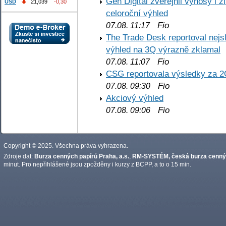
Gen Digital zveřejnil výnosy i 
USD
21,039
-0,30
celoroční výhled
Fio
07.08. 11:17
The Trade Desk reportoval nejs
výhled na 3Q výrazně zklamal
Fio
07.08. 11:07
CSG reportovala výsledky za 2
Fio
07.08. 09:30
Akciový výhled
Fio
07.08. 09:06
Copyright © 2025. Všechna práva vyhrazena.
Zdroje dat:
Burza cenných papírů Praha, a.s.
,
RM-SYSTÉM, česká burza cennýc
minut. Pro nepřihlášené jsou zpožděny i kurzy z BCPP, a to o 15 min.