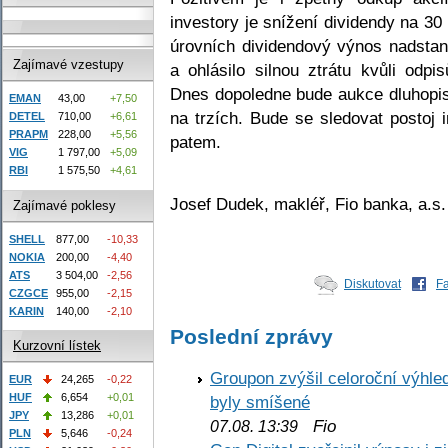
investory je snížení dividendy na 3
úrovních dividendový výnos nadstan
Zajímavé vzestupy
a ohlásilo silnou ztrátu kvůli odp
Dnes dopoledne bude aukce dluhopisů 
EMAN
43,00
+7,50
na trzích. Bude se sledovat postoj 
DETEL
710,00
+6,61
PRAPM
228,00
+5,56
patem.
VIG
1 797,00
+5,09
RBI
1 575,50
+4,61
Josef Dudek, makléř, Fio banka, a.s.
Zajímavé poklesy
SHELL
877,00
-10,33
NOKIA
200,00
-4,40
ATS
3 504,00
-2,56
Diskutovat
F
CZGCE
955,00
-2,15
KARIN
140,00
-2,10
Poslední zprávy
Kurzovní lístek
Groupon zvýšil celoroční výhl
EUR
24,265
-0,22
HUF
6,654
+0,01
byly smíšené
JPY
13,286
+0,01
Fio
07.08. 13:39
PLN
5,646
-0,24