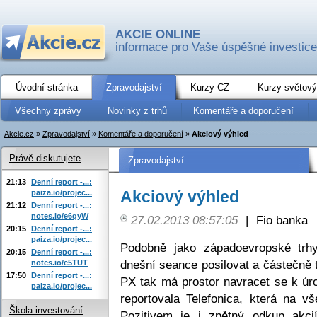
AKCIE ONLINE
informace pro Vaše úspěšné investice
Úvodní stránka
Zpravodajství
Kurzy CZ
Kurzy světový
Všechny zprávy
Novinky z trhů
Komentáře a doporučení
Akcie.cz
»
Zpravodajství
»
Komentáře a doporučení
»
Akciový výhled
Právě diskutujete
Zpravodajství
21:13
Denní report -...:
Akciový výhled
paiza.io/projec...
21:12
Denní report -...:
notes.io/e6qyW
27.02.2013 08:57:05
|
Fio banka
20:15
Denní report -...:
paiza.io/projec...
Podobně jako západoevropské trh
20:15
Denní report -...:
dnešní seance posilovat a částečně 
notes.io/e5TUT
17:50
Denní report -...:
PX tak má prostor navracet se k úr
paiza.io/projec...
reportovala Telefonica, která na v
Škola investování
Pozitivem je i zpětný odkup akc