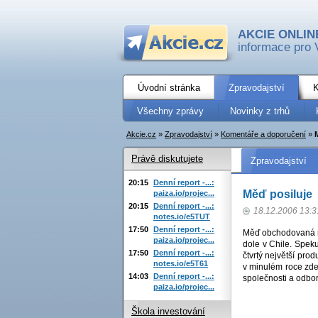
AKCIE ONLIN
informace pro 
Úvodní stránka
Zpravodajství
K
Všechny zprávy
Novinky z trhů
Akcie.cz
»
Zpravodajství
»
Komentáře a doporučení
»
Právě diskutujete
Zpravodajství
20:15
Denní report -...:
Měď posiluje
paiza.io/projec...
20:15
Denní report -...:
18.12.2006 13:3
notes.io/e5TUT
17:50
Denní report -...:
Měď obchodovaná n
paiza.io/projec...
dole v Chile. Spekul
17:50
Denní report -...:
čtvrtý největší pro
notes.io/e5T61
v minulém roce zde
14:03
Denní report -...:
společnosti a odbo
paiza.io/projec...
Škola investování