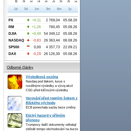
1d
5d
1m
3m
6m
1y
PX
+0,11
2 769,04
05.08.26
RM
+1,26
760,45
05.08.26
DJIA
+0,49
54 349,12
05.08.26
NASDAQ
-0,83
26 363,44
06.08.26
SP500
0,00
4 357,73
22.09.21
DAX
-0,29
26 126,30
05.08.26
Odborné články
Výsledková sezóna
Nasdaq pod tlakem, luxus s
rozdílnými výsledky a vývoj akcií
CSG před klíčovými výsledky
Varování před ropným šokem z
Blízkého východu
ECB ponechala sazby beze změny
Etický hazard v přímém
přenosu
Trumpovy další dokumenty odhalují
zběsilé tempo obchodování na burze