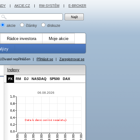
NDY
|
AKCIE.CZ
|
RM-SYSTÉM
|
E-BROKER
akcie
články
diskuze
Rádce investora
Moje akcie
alýzy
Uživatel nepřihlášen
|
Přihlásit se
|
Zaregistrovat se
Indexy
PX
RM
DJ
NASDAQ
SP500
DAX
06.08.2026