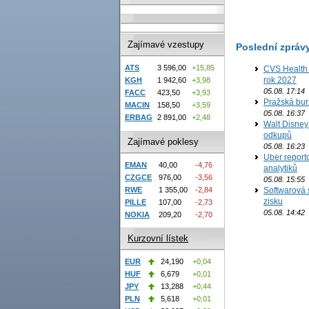
Zajímavé vzestupy
Poslední zpráv
ATS
3 596,00
+15,85
CVS Health 
rok 2027
KGH
1 942,60
+3,98
05.08. 17:14
FACC
423,50
+3,93
Pražská bur
MACIN
158,50
+3,59
05.08. 16:37
ERBAG
2 891,00
+2,48
Walt Disney 
odkupů
Zajímavé poklesy
05.08. 16:23
Uber report
EMAN
40,00
-4,76
analytiků
CZGCE
976,00
-3,56
05.08. 15:55
RWE
1 355,00
-2,84
Softwarová 
zisku
PILLE
107,00
-2,73
05.08. 14:42
NOKIA
209,20
-2,70
Kurzovní lístek
EUR
24,190
+0,04
HUF
6,679
+0,01
JPY
13,288
+0,44
PLN
5,618
+0,01