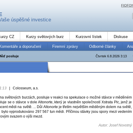
FIOFO
E
Vaše úspěšné investice
urzy CZ
Kurzy světových burz
Kurzovní lístek
Diskuse
Komentáře a doporučení
Firemní zprávy
Odborné články
An
Měď posiluje
Čtvrtek 6.8.2026 3:13
1:13
|
Colosseum, a.s.
a světových burzách, posiluje v reakci na spekulace o možné stávce v měděném
uje se o stávce v dole Altonorte, který je vlastněn společností Xstrata Plc, jenž je
ducent mědi na světě. ... Důl Altonorte je třetím největším měděným dolem na světě,
 bylo vyprodukováno 297 567 tun mědi. Příčinou stávky jsou spory mezi vedením
rovým svazem o výši mezd.
Autor: Josef Novotný