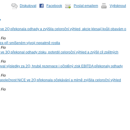
Diskutovat
Facebook
Poslat emailem
Vytisknout
y
ve 2Q překonala odhady a zvýšila celoroční výhled, akcie klesají kvůli obavám o
Fio
za při smíšeném vývoji nepatrně rostla
Fio
ve 3Q překonal odhady zisku, potvrdil celoroční výhled a zvýšil cíl zpětných
Fio
oval výsledky za 2Q, hrubé rezervace i očistěný zisk EBITDA překonaly odhady
Fio
společnost NiCE ve 2Q překonala očekávání a mírně zvýšila celoroční výhled
Fio