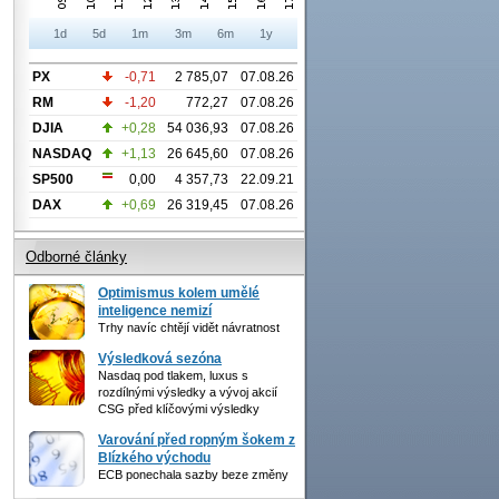
1d
5d
1m
3m
6m
1y
PX
-0,71
2 785,07
07.08.26
RM
-1,20
772,27
07.08.26
DJIA
+0,28
54 036,93
07.08.26
NASDAQ
+1,13
26 645,60
07.08.26
SP500
0,00
4 357,73
22.09.21
DAX
+0,69
26 319,45
07.08.26
Odborné články
Optimismus kolem umělé
inteligence nemizí
Trhy navíc chtějí vidět návratnost
Výsledková sezóna
Nasdaq pod tlakem, luxus s
rozdílnými výsledky a vývoj akcií
CSG před klíčovými výsledky
Varování před ropným šokem z
Blízkého východu
ECB ponechala sazby beze změny