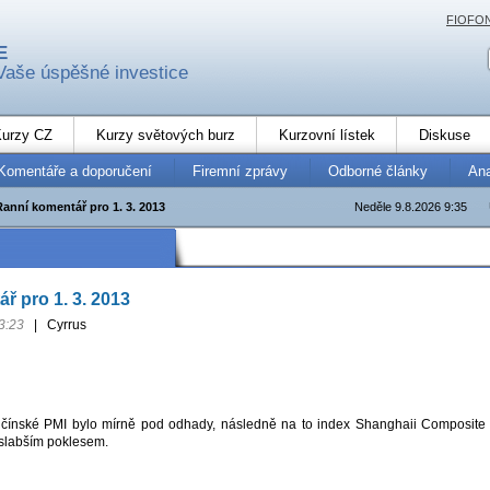
FIOFO
E
Vaše úspěšné investice
urzy CZ
Kurzy světových burz
Kurzovní lístek
Diskuse
Komentáře a doporučení
Firemní zprávy
Odborné články
An
Ranní komentář pro 1. 3. 2013
Neděle 9.8.2026 9:35
ř pro 1. 3. 2013
3:23
|
Cyrrus
čínské PMI bylo mírně pod odhady, následně na to index Shanghaii Composite
slabším poklesem.