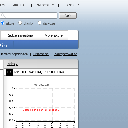
NDY
|
AKCIE.CZ
|
RM-SYSTÉM
|
E-BROKER
akcie
články
diskuze
Rádce investora
Moje akcie
alýzy
Uživatel nepřihlášen
|
Přihlásit se
|
Zaregistrovat se
Indexy
PX
RM
DJ
NASDAQ
SP500
DAX
09.08.2026