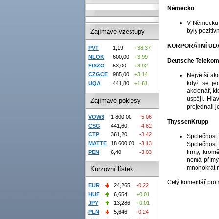
Německo
V Německu 
byly poziti
Zajímavé vzestupy
KORPORÁTNÍ UD
PVT
1,19
+38,37
NLOK
600,00
+3,99
Deutsche Telekom
FIXZO
53,00
+3,92
CZGCE
985,00
+3,14
Největší ak
když se je
UQA
441,80
+1,61
akcionář, kt
uspějí. Hla
Zajímavé poklesy
projednali j
VOW3
1 800,00
-5,06
ThyssenKrupp
CSG
441,60
-4,62
CTP
361,20
-3,42
Společnost 
MATTE
18 600,00
-3,13
Společnost 
firmy, krom
PEN
6,40
-3,03
nemá přímý v
mnohokrát n
Kurzovní lístek
Celý komentář pro 
EUR
24,265
-0,22
HUF
6,654
+0,01
JPY
13,286
+0,01
PLN
5,646
-0,24