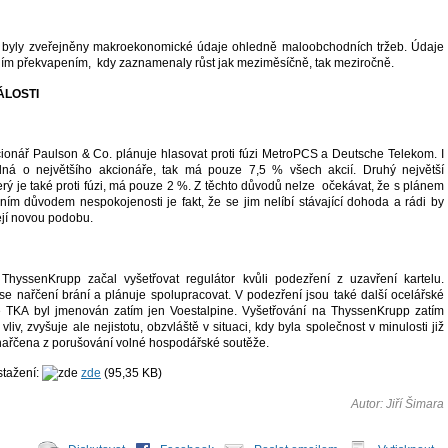
byly zveřejněny makroekonomické údaje ohledně maloobchodních tržeb. Údaje
vním překvapením, kdy zaznamenaly růst jak meziměsíčně, tak meziročně.
ÁLOSTI
cionář Paulson & Co. plánuje hlasovat proti fúzi MetroPCS a Deutsche Telekom. I
dná o největšího akcionáře, tak má pouze 7,5 % všech akcií. Druhý největší
erý je také proti fúzi, má pouze 2 %. Z těchto důvodů nelze očekávat, že s plánem
vním důvodem nespokojenosti je fakt, že se jim nelíbí stávající dohoda a rádi by
ejí novou podobu.
ThyssenKrupp začal vyšetřovat regulátor kvůli podezření z uzavření kartelu.
se nařčení brání a plánuje spolupracovat. V podezření jsou také další ocelářské
ě TKA byl jmenován zatím jen Voestalpine. Vyšetřování na ThyssenKrupp zatím
liv, zvyšuje ale nejistotu, obzvláště v situaci, kdy byla společnost v minulosti již
ařčena z porušování volné hospodářské soutěže.
stažení:
zde
(
95,35 KB
)
Autor: Jiří Šimara