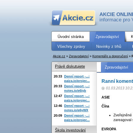
AKCIE ONLIN
informace pro 
Úvodní stránka
Zpravodajství
K
Všechny zprávy
Novinky z trhů
Akcie.cz
»
Zpravodajství
»
Komentáře a doporučení
»
Právě diskutujete
Zpravodajství
20:33
Denní report -...:
Ranní komentá
paiza.io/projec...
20:33
Denní report -...:
01.03.2013 10:2
notes.io/e6iyb
12:47
Denní report -...:
ASIE
paiza.io/projec...
12:46
Denní report -...:
Čína
notes.io/e6yWX
Zveřejněné 
20:09
Denní report -...:
zareagoval 
paiza.io/projec...
EVROPA
Škola investování