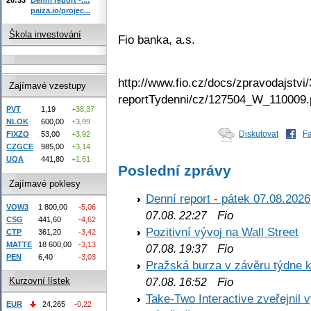
paiza.io/projec...
Škola investování
Fio banka, a.s.
http://www.fio.cz/docs/zpravodajstvi/
Zajímavé vzestupy
reportTydenni/cz/127504_W_110009.
PVT
1,19
+38,37
NLOK
600,00
+3,99
Diskutovat
F
FIXZO
53,00
+3,92
CZGCE
985,00
+3,14
UQA
441,80
+1,61
Poslední zprávy
Zajímavé poklesy
Denní report - pátek 07.08.2026
VOW3
1 800,00
-5,06
Fio
07.08. 22:27
CSG
441,60
-4,62
Pozitivní vývoj na Wall Street
CTP
361,20
-3,42
MATTE
18 600,00
-3,13
Fio
07.08. 19:37
PEN
6,40
-3,03
Pražská burza v závěru týdne k
Fio
Kurzovní lístek
07.08. 16:52
Take-Two Interactive zveřejnil 
EUR
24,265
-0,22