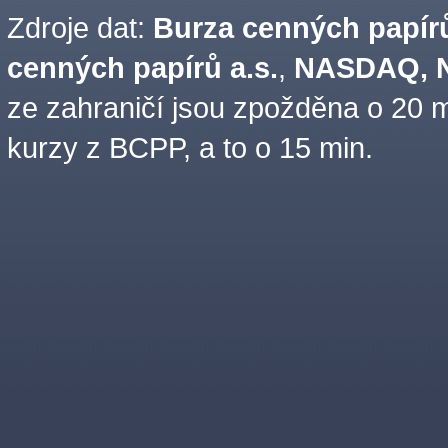
Zdroje dat:
Burza cenných papírů
cenných papírů a.s.
,
NASDAQ, N
ze zahraničí jsou zpožděna o 20 m
kurzy z BCPP, a to o 15 min.