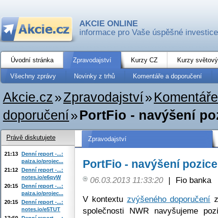
AKCIE ONLINE
informace pro Vaše úspěšné investice
Úvodní stránka
Zpravodajství
Kurzy CZ
Kurzy světový
Všechny zprávy
Novinky z trhů
Komentáře a doporučení
Akcie.cz
»
Zpravodajství
»
Komentáře
doporučení
»
PortFio - navýšení p
Právě diskutujete
Zpravodajství
21:13
Denní report -...:
PortFio - navýšení pozic
paiza.io/projec...
21:12
Denní report -...:
notes.io/e6qyW
06.03.2013 11:33:20
|
Fio banka
20:15
Denní report -...:
paiza.io/projec...
V kontextu
zvýšeného doporučení
z
20:15
Denní report -...:
společnosti NWR navyšujeme pozi
notes.io/e5TUT
17:50
Denní report -...: