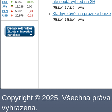
ale poutá výhled na 2H
HUF
6,655
+0,35
JPY
13,288
0,00
Fio
06.08. 17:04
PLN
5,632
-0,24
Kladný závěr na pražské burze
USD
20,976
-0,18
Fio
06.08. 16:58
Copyright © 2025. Všechna práva
vyhrazena.