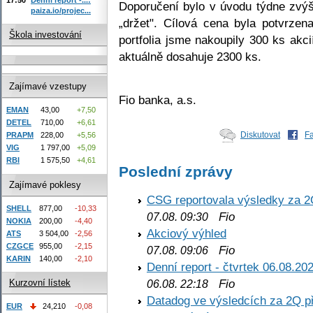
Doporučení bylo v úvodu týdne zvý
paiza.io/projec...
„držet". Cílová cena byla potvrze
Škola investování
portfolia jsme nakoupily 300 ks akc
aktuálně dosahuje 2300 ks.
Zajímavé vzestupy
Fio banka, a.s.
EMAN
43,00
+7,50
DETEL
710,00
+6,61
Diskutovat
F
PRAPM
228,00
+5,56
VIG
1 797,00
+5,09
RBI
1 575,50
+4,61
Poslední zprávy
Zajímavé poklesy
CSG reportovala výsledky za 2
SHELL
877,00
-10,33
Fio
07.08. 09:30
NOKIA
200,00
-4,40
Akciový výhled
ATS
3 504,00
-2,56
CZGCE
955,00
-2,15
Fio
07.08. 09:06
KARIN
140,00
-2,10
Denní report - čtvrtek 06.08.20
Fio
Kurzovní lístek
06.08. 22:18
Datadog ve výsledcích za 2Q př
EUR
24,210
-0,08