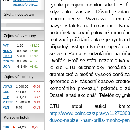
rychlé připojení mobilní sítě LTE. 
paiza.io/projec...
když aukci zastavil. Důvod je zdánl
Škola investování
mnoho peněz. Vyvolávací cenu 7,
navýšily takřka na trojnásobek: Na ví
podmínek v první polovině minulého
Zajímavé vzestupy
motivací pořádání aukce je rychlá 
případný vstup čtvrtého operátora
PVT
1,19
+38,37
NLOK
600,00
+3,99
serveru Patria s odvoláním na úř
FIXZO
53,00
+3,92
Dvořák. Proč se státu nezamlouvá 
CZGCE
985,00
+3,14
je dle ČTÚ ekonomicky nereálná a
UQA
441,80
+1,61
dramatické a plošné vysoké ceně za
Zajímavé poklesy
generace a k zásadní časové prodlev
VOW3
1 800,00
-5,06
komerčního provozu,“ pokračuje z
CSG
441,60
-4,62
Dostali snad akcionáři Telefónicy „
CTP
361,20
-3,42
MATTE
18 600,00
-3,13
ČTÚ stopl aukci kmito
PEN
6,40
-3,03
http://www.ipoint.cz/zpravy/11276303
Kurzovní lístek
duvod-nabizeli-nam-prilis-mnoho-pen
EUR
24,265
-0,22