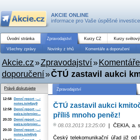
AKCIE ONLINE
informace pro Vaše úspěšné investice
Úvodní stránka
Zpravodajství
Kurzy CZ
Kurzy světový
Všechny zprávy
Novinky z trhů
Komentáře a doporučení
Akcie.cz
»
Zpravodajství
»
Komentáře
doporučení
»
ČTÚ zastavil aukci km
Právě diskutujete
Zpravodajství
12:58
Denní report -...:
ČTÚ zastavil aukci kmito
notes.io/e6ay9
12:58
Denní report -...:
příliš mnoho peněz!
paiza.io/projec...
20:33
Denní report -...:
paiza.io/projec...
08.03.2013 13:25:00
|
ČEKIA, a. s
20:33
Denní report -...:
notes.io/e6iyb
Český telekomunikační úřad již od 
12:47
Denní report -...: