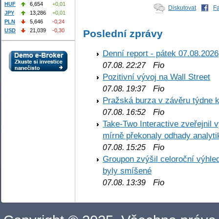
HUF
6,654
+0,01
Diskutovat
F
JPY
13,286
+0,01
PLN
5,646
-0,24
USD
21,039
-0,30
Poslední zprávy
Denní report - pátek 07.08.2026
Fio
07.08. 22:27
Pozitivní vývoj na Wall Street
Fio
07.08. 19:37
Pražská burza v závěru týdne k
Fio
07.08. 16:52
Take-Two Interactive zveřejnil 
mírně překonaly odhady analyti
Fio
07.08. 15:25
Groupon zvýšil celoroční výhl
byly smíšené
Fio
07.08. 13:39