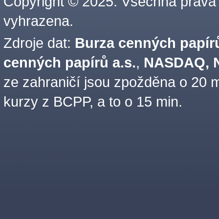
Copyright © 2025. Všechna práva
vyhrazena.
Zdroje dat:
Burza cenných papírů
cenných papírů a.s.
,
NASDAQ, N
ze zahraničí jsou zpožděna o 20 m
kurzy z BCPP, a to o 15 min.