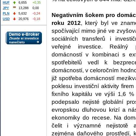
HUF
6,655
+0,35
JPY
13,288
0,00
PLN
5,632
-0,24
Negativním šokem pro domácí
USD
20,976
-0,18
roku 2012
, který byl ve zname
spočívající mimo jiné ve zvyšo
sociálních transferů i invest
veřejné investice. Reálný p
domácností v kombinaci s e
spotřebitelů vedl k bezpre
domácností, v celoročním hodn
již spotřeba domácností mezikva
poklesu investiční aktivity fir
fixního kapitálu ve výši 1,6 %
podepsalo nejisté globální pros
evropskou dluhovou krizí a n
ekonomiky do recese. Na dom
čelit i významné nejistotě a
zejména daňového prostředí, 