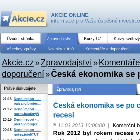
AKCIE ONLINE
informace pro Vaše úspěšné investice
Úvodní stránka
Zpravodajství
Kurzy CZ
Kurzy světový
Všechny zprávy
Novinky z trhů
Komentáře a doporučení
Akcie.cz
»
Zpravodajství
»
Komentáře
doporučení
»
Česká ekonomika se p
Právě diskutujete
Zpravodajství
21:13
Denní report -...:
Česká ekonomika se po c
paiza.io/projec...
21:12
Denní report -...:
recesi
notes.io/e6qyW
20:15
Denní report -...:
paiza.io/projec...
11.03.2013 10:06:00
|
Komerční b
20:15
Denní report -...:
Rok 2012 byl rokem recese v
notes.io/e5TUT
17:50
Denní report -...: