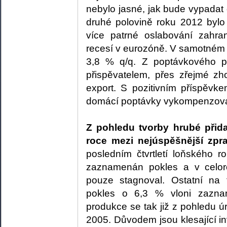
nebylo jasné, jak bude vypadat
druhé polovině roku 2012 bylo
více patrné oslabování zahran
recesí v eurozóně. V samotném Q
3,8 % q/q. Z poptávkového po
přispěvatelem, přes zřejmé zho
export. S pozitivním příspěvk
domácí poptávky vykompenzovat
Z pohledu tvorby hrubé přid
roce mezi nejúspěšnější zpr
posledním čtvrtletí loňského r
zaznamenán pokles a v celor
pouze stagnoval. Ostatní na 
pokles o 6,3 % vloni zaznam
produkce se tak již z pohledu 
2005. Důvodem jsou klesající inv