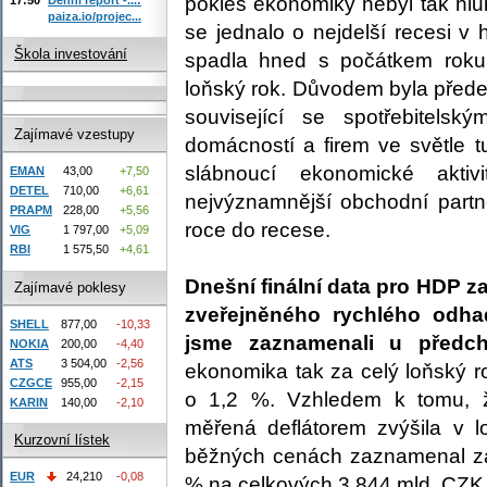
pokles ekonomiky nebyl tak hlu
paiza.io/projec...
se jednalo o nejdelší recesi v 
Škola investování
spadla hned s počátkem roku
loňský rok. Důvodem byla přede
související se spotřebitels
Zajímavé vzestupy
domácností a firem ve světle t
slábnoucí ekonomické akti
EMAN
43,00
+7,50
DETEL
710,00
+6,61
nejvýznamnější obchodní partn
PRAPM
228,00
+5,56
roce do recese.
VIG
1 797,00
+5,09
RBI
1 575,50
+4,61
Dnešní finální data pro HDP za 
Zajímavé poklesy
zveřejněného rychlého odha
SHELL
877,00
-10,33
jsme zaznamenali u předchoz
NOKIA
200,00
-4,40
ATS
3 504,00
-2,56
ekonomika tak za celý loňský r
CZGCE
955,00
-2,15
o 1,2 %. Vzhledem k tomu, 
KARIN
140,00
-2,10
měřená deflátorem zvýšila v
Kurzovní lístek
běžných cenách zaznamenal za 
EUR
24,210
-0,08
% na celkových 3 844 mld. CZK