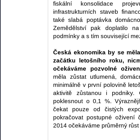
fiskální konsolidace proj
infrastrukturních staveb fina
také slabá poptávka domácno
Zemědělství pak doplatilo na
podmínky a s tím související me
Česká ekonomika by se měla 
začátku letošního roku, nicm
očekáváme pozvolné oživení
měla zůstat utlumená, domácn
minimálně v první polovině leto
aktivitě zůstanou i podniky
poklesnout o 0,1 %. Výraznějš
čekat pouze od čistých expo
pokračovat postupné oživení 
2014 očekáváme průměrný růst 