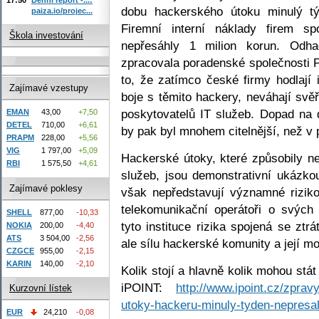
dobu hackerského útoku minulý tý
paiza.io/projec...
Firemní interní náklady firem 
Škola investování
nepřesáhly 1 milion korun. Odhad
zpracovala poradenské společnosti 
to, že zatímco české firmy hodlají 
Zajímavé vzestupy
boje s těmito hackery, neváhají svě
poskytovatelů IT služeb. Dopad na
EMAN
43,00
+7,50
DETEL
710,00
+6,61
by pak byl mnohem citelnější, než v
PRAPM
228,00
+5,56
VIG
1 797,00
+5,09
Hackerské útoky, které způsobily n
RBI
1 575,50
+4,61
služeb, jsou demonstrativní ukázkou
Zajímavé poklesy
však nepředstavují významné riziko
telekomunikační operátoři o svých
SHELL
877,00
-10,33
tyto instituce rizika spojená se ztr
NOKIA
200,00
-4,40
ATS
3 504,00
-2,56
ale sílu hackerské komunity a její mo
CZGCE
955,00
-2,15
KARIN
140,00
-2,10
Kolik stojí a hlavně kolik mohou stá
iPOINT:
http://www.ipoint.cz/zpra
Kurzovní lístek
utoky-hackeru-minuly-tyden-nepresah
EUR
24,210
-0,08