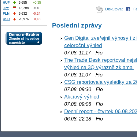
HUF
6,655
+0,35
JPY
13,288
0,00
Diskutovat
F
PLN
5,632
-0,24
USD
20,976
-0,18
Poslední zprávy
Gen Digital zveřejnil výnosy i 
celoroční výhled
Fio
07.08. 11:17
The Trade Desk reportoval nejs
výhled na 3Q výrazně zklamal
Fio
07.08. 11:07
CSG reportovala výsledky za 2
Fio
07.08. 09:30
Akciový výhled
Fio
07.08. 09:06
Denní report - čtvrtek 06.08.20
Fio
06.08. 22:18