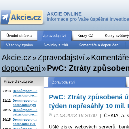
AKCIE ONLINE
informace pro Vaše úspěšné investice
Úvodní stránka
Zpravodajství
Kurzy CZ
Kurzy světový
Všechny zprávy
Novinky z trhů
Komentáře a doporučení
Akcie.cz
»
Zpravodajství
»
Komentáře
doporučení
»
PwC: Ztráty způsoben
Právě diskutujete
Zpravodajství
21:13
Denní report -...:
PwC: Ztráty způsobená ú
paiza.io/projec...
21:12
Denní report -...:
týden nepřesáhly 10 mil. 
notes.io/e6qyW
20:15
Denní report -...:
paiza.io/projec...
11.03.2013 16:20:00
|
ČEKIA, a. s
20:15
Denní report -...:
notes.io/e5TUT
Ušlé zisky webových serverů, bank
17:50
Denní report -...: