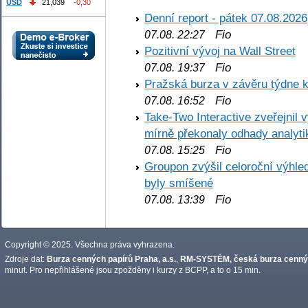
USD
21,039
-0,30
Denní report - pátek 07.08.2026
Fio
07.08. 22:27
Pozitivní vývoj na Wall Street
Fio
07.08. 19:37
Pražská burza v závěru týdne k
Fio
07.08. 16:52
Take-Two Interactive zveřejnil 
mírně překonaly odhady analyti
Fio
07.08. 15:25
Groupon zvýšil celoroční výhl
byly smíšené
Fio
07.08. 13:39
Copyright © 2025. Všechna práva vyhrazena.
Zdroje dat:
Burza cenných papírů Praha, a.s.
,
RM-SYSTÉM, česká burza cennýc
minut. Pro nepřihlášené jsou zpožděny i kurzy z BCPP, a to o 15 min.