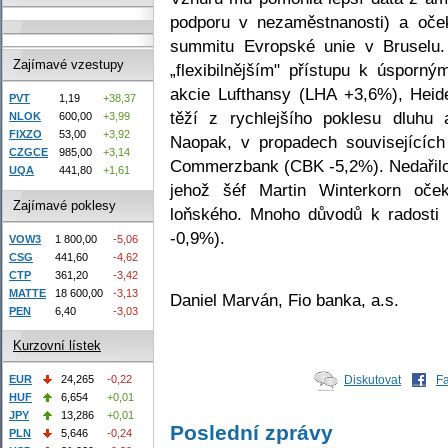
podporu v nezaměstnanosti) a oče
summitu Evropské unie v Bruselu.
Zajímavé vzestupy
„flexibilnějším" přístupu k úspor
akcie Lufthansy (LHA +3,6%), Heid
PVT
1,19
+38,37
těží z rychlejšího poklesu dluh
NLOK
600,00
+3,99
FIXZO
53,00
+3,92
Naopak, v propadech souvisejících
CZGCE
985,00
+3,14
Commerzbank (CBK -5,2%). Nedařil
UQA
441,80
+1,61
jehož šéf Martin Winterkorn oče
Zajímavé poklesy
loňského. Mnoho důvodů k radosti n
-0,9%).
VOW3
1 800,00
-5,06
CSG
441,60
-4,62
CTP
361,20
-3,42
MATTE
18 600,00
-3,13
Daniel Marván, Fio banka, a.s.
PEN
6,40
-3,03
Kurzovní lístek
EUR
24,265
-0,22
Diskutovat
F
HUF
6,654
+0,01
JPY
13,286
+0,01
Poslední zprávy
PLN
5,646
-0,24