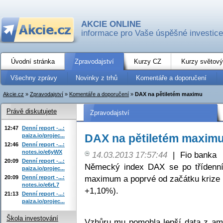
AKCIE ONLINE
informace pro Vaše úspěšné investice
Úvodní stránka
Zpravodajství
Kurzy CZ
Kurzy světový
Všechny zprávy
Novinky z trhů
Komentáře a doporučení
Akcie.cz
»
Zpravodajství
»
Komentáře a doporučení
»
DAX na pětiletém maximu
Právě diskutujete
Zpravodajství
12:47
Denní report -...:
DAX na pětiletém maxim
paiza.io/projec...
12:46
Denní report -...:
notes.io/e6yWX
14.03.2013 17:57:44
|
Fio banka
20:09
Denní report -...:
Německý index DAX se po třídenní
paiza.io/projec...
maximum a poprvé od začátku krize 
20:09
Denní report -...:
notes.io/e6rL7
+1,10%).
21:13
Denní report -...:
paiza.io/projec...
Škola investování
Vzhůru mu pomohla lepší data z ame