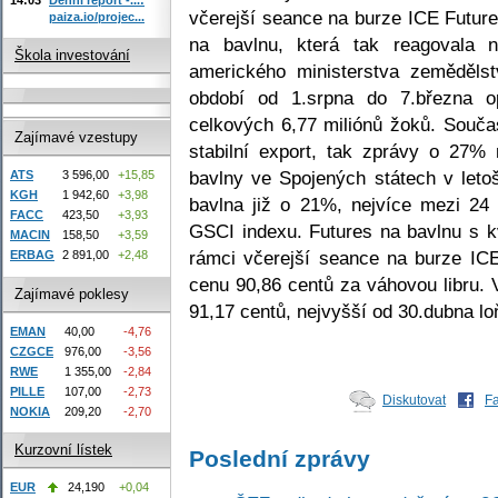
včerejší seance na burze ICE Futures
paiza.io/projec...
na bavlnu, která tak reagovala 
Škola investování
amerického ministerstva zemědělst
období od 1.srpna do 7.března 
celkových 6,77 miliónů žoků. Souča
Zajímavé vzestupy
stabilní export, tak zprávy o 27%
bavlny ve Spojených státech v leto
ATS
3 596,00
+15,85
KGH
1 942,60
+3,98
bavlna již o 21%, nejvíce mezi 24
FACC
423,50
+3,93
GSCI indexu. Futures na bavlnu s k
MACIN
158,50
+3,59
rámci včerejší seance na burze IC
ERBAG
2 891,00
+2,48
cenu 90,86 centů za váhovou libru.
Zajímavé poklesy
91,17 centů, nejvyšší od 30.dubna l
EMAN
40,00
-4,76
CZGCE
976,00
-3,56
RWE
1 355,00
-2,84
PILLE
107,00
-2,73
Diskutovat
F
NOKIA
209,20
-2,70
Kurzovní lístek
Poslední zprávy
EUR
24,190
+0,04