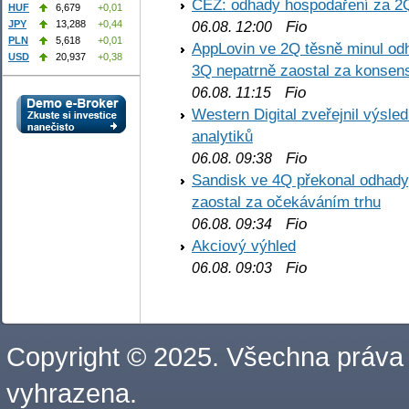
ČEZ: odhady hospodaření za 2
HUF
6,679
+0,01
Fio
JPY
13,288
+0,44
06.08. 12:00
PLN
5,618
+0,01
AppLovin ve 2Q těsně minul od
USD
20,937
+0,38
3Q nepatrně zaostal za konse
Fio
06.08. 11:15
Western Digital zveřejnil výsl
analytiků
Fio
06.08. 09:38
Sandisk ve 4Q překonal odhady,
zaostal za očekáváním trhu
Fio
06.08. 09:34
Akciový výhled
Fio
06.08. 09:03
Copyright © 2025. Všechna práva
vyhrazena.