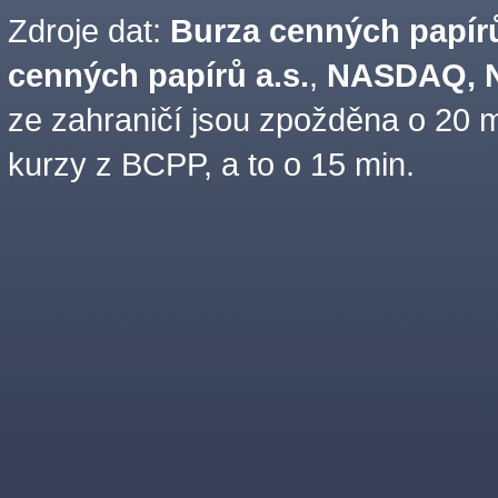
Zdroje dat:
Burza cenných papírů
cenných papírů a.s.
,
NASDAQ, N
ze zahraničí jsou zpožděna o 20 m
kurzy z BCPP, a to o 15 min.