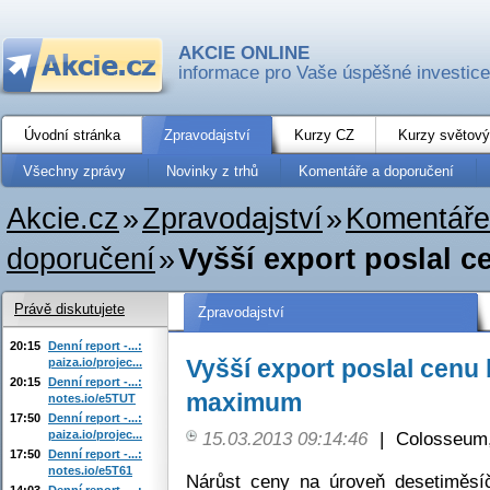
AKCIE ONLINE
informace pro Vaše úspěšné investice
Úvodní stránka
Zpravodajství
Kurzy CZ
Kurzy světový
Všechny zprávy
Novinky z trhů
Komentáře a doporučení
Akcie.cz
»
Zpravodajství
»
Komentáře
doporučení
»
Vyšší export poslal c
Právě diskutujete
Zpravodajství
20:15
Denní report -...:
Vyšší export poslal cenu
paiza.io/projec...
20:15
Denní report -...:
maximum
notes.io/e5TUT
17:50
Denní report -...:
paiza.io/projec...
15.03.2013 09:14:46
|
Colosseum,
17:50
Denní report -...:
notes.io/e5T61
Nárůst ceny na úroveň desetiměs
14:03
Denní report -...: