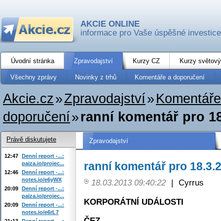
AKCIE ONLINE
informace pro Vaše úspěšné investice
Úvodní stránka
Zpravodajství
Kurzy CZ
Kurzy světový
Všechny zprávy
Novinky z trhů
Komentáře a doporučení
Akcie.cz
»
Zpravodajství
»
Komentáře
doporučení
»
ranní komentář pro 1
Právě diskutujete
Zpravodajství
12:47
Denní report -...:
ranní komentář pro 18.3.
paiza.io/projec...
12:46
Denní report -...:
notes.io/e6yWX
18.03.2013 09:40:22
|
Cyrrus
20:09
Denní report -...:
paiza.io/projec...
KORPORÁTNÍ UDÁLOSTI
20:09
Denní report -...:
notes.io/e6rL7
ČEZ
21:13
Denní report -...: