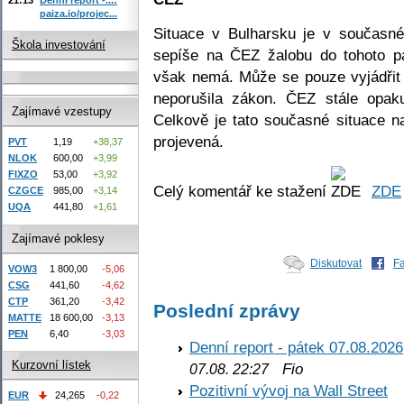
paiza.io/projec...
Situace v Bulharsku je v současné
Škola investování
sepíše na ČEZ žalobu do tohoto p
však nemá. Může se pouze vyjádřit 
neporušila zákon. ČEZ stále opaku
Zajímavé vzestupy
Celkově je tato současné situace n
projevená.
PVT
1,19
+38,37
NLOK
600,00
+3,99
FIXZO
53,00
+3,92
Celý komentář ke stažení
ZDE
CZGCE
985,00
+3,14
UQA
441,80
+1,61
Zajímavé poklesy
Diskutovat
F
VOW3
1 800,00
-5,06
CSG
441,60
-4,62
CTP
361,20
-3,42
Poslední zprávy
MATTE
18 600,00
-3,13
PEN
6,40
-3,03
Denní report - pátek 07.08.2026
Kurzovní lístek
Fio
07.08. 22:27
Pozitivní vývoj na Wall Street
EUR
24,265
-0,22