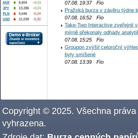
Fio
07.08. 19:37
HUF
6,654
+0,01
JPY
13,286
+0,01
Pražská burza v závěru týdne k
PLN
5,646
-0,24
Fio
07.08. 16:52
USD
21,039
-0,30
Take-Two Interactive zveřejnil 
mírně překonaly odhady analyti
Fio
07.08. 15:25
Groupon zvýšil celoroční výhl
byly smíšené
Fio
07.08. 13:39
Copyright © 2025. Všechna práva
vyhrazena.
Zdroje dat:
Burza cenných papírů