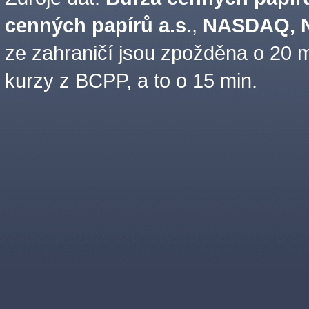
cenných papírů a.s.
,
NASDAQ, N
ze zahraničí jsou zpožděna o 20 m
kurzy z BCPP, a to o 15 min.