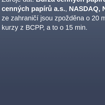
cenných papírů a.s.
,
NASDAQ, N
ze zahraničí jsou zpožděna o 20 m
kurzy z BCPP, a to o 15 min.