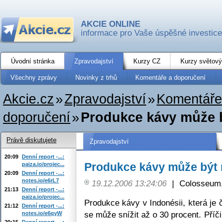
AKCIE ONLINE
informace pro Vaše úspěšné investice
Úvodní stránka
Zpravodajství
Kurzy CZ
Kurzy světový
Všechny zprávy
Novinky z trhů
Komentáře a doporučení
Akcie.cz
»
Zpravodajství
»
Komentáře
doporučení
»
Produkce kávy může b
Právě diskutujete
Zpravodajství
20:09
Denní report -...:
Produkce kávy může být 
paiza.io/projec...
20:09
Denní report -...:
notes.io/e6rL7
19.12.2006 13:24:06
|
Colosseum,
21:13
Denní report -...:
paiza.io/projec...
Produkce kávy v Indonésii, která je č
21:12
Denní report -...:
se může snížit až o 30 procent. Příč
notes.io/e6qyW
20:15
Denní report -...: