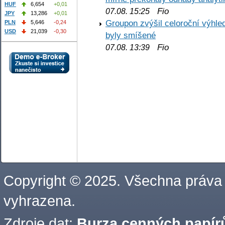
HUF
6,654
+0,01
Fio
07.08. 15:25
JPY
13,286
+0,01
Groupon zvýšil celoroční výhl
PLN
5,646
-0,24
USD
21,039
-0,30
byly smíšené
Fio
07.08. 13:39
Copyright © 2025. Všechna práva
vyhrazena.
Zdroje dat:
Burza cenných papírů