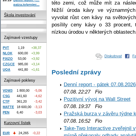
této zemi, což může mít za násle
paiza.io/projec...
Nižší úroda kávy ve významných 
Škola investování
vyvolat růst cen kávy na světových
posílily ceny kávy o 33 procent, 
nízkou úrodou v některých oblastech
Zajímavé vzestupy
PVT
1,19
+38,37
NLOK
600,00
+3,99
Diskutovat
F
FIXZO
53,00
+3,92
CZGCE
985,00
+3,14
UQA
441,80
+1,61
Poslední zprávy
Zajímavé poklesy
Denní report - pátek 07.08.2026
VOW3
1 800,00
-5,06
Fio
07.08. 22:27
CSG
441,60
-4,62
Pozitivní vývoj na Wall Street
CTP
361,20
-3,42
Fio
07.08. 19:37
MATTE
18 600,00
-3,13
PEN
6,40
-3,03
Pražská burza v závěru týdne k
Fio
07.08. 16:52
Kurzovní lístek
Take-Two Interactive zveřejnil 
EUR
24,265
-0,22
mírně překonaly odhady analyti