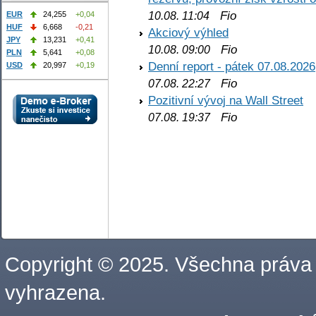
Fio
EUR
24,255
+0,04
10.08. 11:04
HUF
6,668
-0,21
Akciový výhled
JPY
13,231
+0,41
Fio
10.08. 09:00
PLN
5,641
+0,08
Denní report - pátek 07.08.2026
USD
20,997
+0,19
Fio
07.08. 22:27
Pozitivní vývoj na Wall Street
Fio
07.08. 19:37
Copyright © 2025. Všechna práva
vyhrazena.