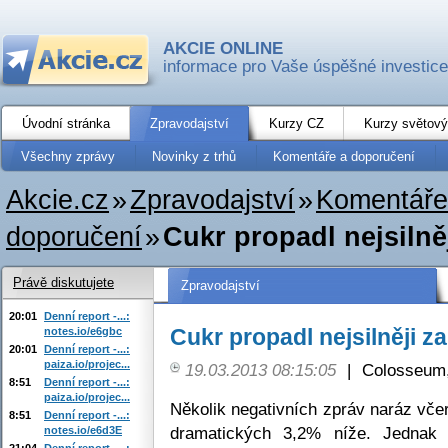
AKCIE ONLINE
informace pro Vaše úspěšné investice
Úvodní stránka
Zpravodajství
Kurzy CZ
Kurzy světový
Všechny zprávy
Novinky z trhů
Komentáře a doporučení
Akcie.cz
»
Zpravodajství
»
Komentáře
doporučení
»
Cukr propadl nejsilně
Právě diskutujete
Zpravodajství
20:01
Denní report -...:
Cukr propadl nejsilněji z
notes.io/e6gbc
20:01
Denní report -...:
paiza.io/projec...
19.03.2013 08:15:05
|
Colosseum,
8:51
Denní report -...:
paiza.io/projec...
Několik negativních zpráv naráz vče
8:51
Denní report -...:
dramatických 3,2% níže. Jednak
notes.io/e6d3E
21:04
Denní report -...: