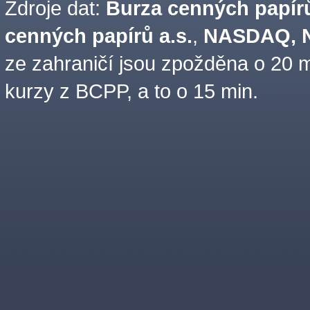
Zdroje dat:
Burza cenných papírů
cenných papírů a.s.
,
NASDAQ, N
ze zahraničí jsou zpožděna o 20 m
kurzy z BCPP, a to o 15 min.