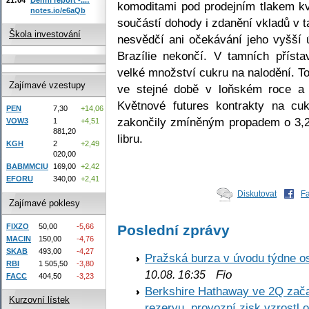
komoditami pod prodejním tlakem kv
notes.io/e6aQb
součástí dohody i zdanění vkladů v 
Škola investování
nesvědčí ani očekávání jeho vyšší 
Brazílie nekončí. V tamních přís
velké množství cukru na nalodění. To
Zajímavé vzestupy
ve stejné době v loňském roce a 
Květnové futures kontrakty na cu
PEN
7,30
+14,06
zakončily zmíněným propadem o 3,
VOW3
1
+4,51
881,20
libru.
KGH
2
+2,49
020,00
BABMMCIU
169,00
+2,42
EFORU
340,00
+2,41
Diskutovat
F
Zajímavé poklesy
FIXZO
50,00
-5,66
Poslední zprávy
MACIN
150,00
-4,76
SKAB
493,00
-4,27
Pražská burza v úvodu týdne os
RBI
1 505,50
-3,80
Fio
10.08. 16:35
FACC
404,50
-3,23
Berkshire Hathaway ve 2Q začal
Kurzovní lístek
rezervu, provozní zisk vzrostl 