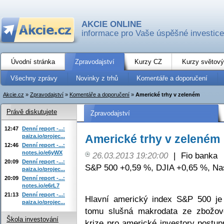
AKCIE ONLINE
informace pro Vaše úspěšné investice
Úvodní stránka
Zpravodajství
Kurzy CZ
Kurzy světový
Všechny zprávy
Novinky z trhů
Komentáře a doporučení
Akcie.cz
»
Zpravodajství
»
Komentáře a doporučení
»
Americké trhy v zeleném
Právě diskutujete
Zpravodajství
12:47
Denní report -...:
Americké trhy v zeleném
paiza.io/projec...
12:46
Denní report -...:
notes.io/e6yWX
26.03.2013 19:20:00
|
Fio banka
20:09
Denní report -...:
S&P 500 +0,59 %, DJIA +0,65 %, Na
paiza.io/projec...
20:09
Denní report -...:
notes.io/e6rL7
21:13
Denní report -...:
Hlavní americký index S&P 500 j
paiza.io/projec...
tomu slušná makrodata ze zbožov
Škola investování
krize pro americké investory postu