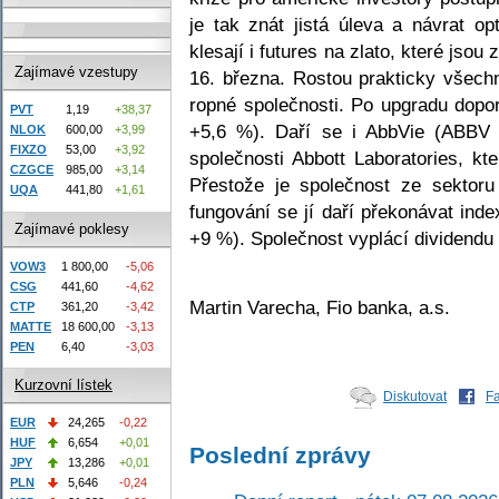
je tak znát jistá úleva a návrat o
klesají i futures na zlato, které jsou
Zajímavé vzestupy
16. března. Rostou prakticky všech
ropné společnosti. Po upgradu dopo
PVT
1,19
+38,37
+5,6 %). Daří se i AbbVie (ABBV 
NLOK
600,00
+3,99
FIXZO
53,00
+3,92
společnosti Abbott Laboratories, kte
CZGCE
985,00
+3,14
Přestože je společnost ze sektoru
UQA
441,80
+1,61
fungování se jí daří překonávat ind
Zajímavé poklesy
+9 %). Společnost vyplácí dividendu
VOW3
1 800,00
-5,06
CSG
441,60
-4,62
Martin Varecha, Fio banka, a.s.
CTP
361,20
-3,42
MATTE
18 600,00
-3,13
PEN
6,40
-3,03
Kurzovní lístek
Diskutovat
F
EUR
24,265
-0,22
HUF
6,654
+0,01
Poslední zprávy
JPY
13,286
+0,01
PLN
5,646
-0,24