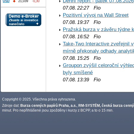
Denní report - pátek 07.08.2026
USD
21,039
-0,30
Fio
07.08. 22:27
Pozitivní vývoj na Wall Street
Fio
07.08. 19:37
Pražská burza v závěru týdne k
Fio
07.08. 16:52
Take-Two Interactive zveřejnil 
mírně překonaly odhady analyti
Fio
07.08. 15:25
Groupon zvýšil celoroční výhl
byly smíšené
Fio
07.08. 13:39
Copyright © 2025. Všechna práva vyhrazena.
Zdroje dat:
Burza cenných papírů Praha, a.s.
,
RM-SYSTÉM, česká burza cennýc
minut. Pro nepřihlášené jsou zpožděny i kurzy z BCPP, a to o 15 min.