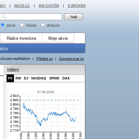
NDY
|
AKCIE.CZ
|
RM-SYSTÉM
|
E-BROKER
akcie
články
diskuze
Rádce investora
Moje akcie
alýzy
Uživatel nepřihlášen
|
Přihlásit se
|
Zaregistrovat se
Indexy
PX
RM
DJ
NASDAQ
SP500
DAX
07.08.2026