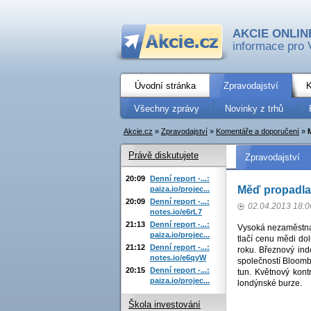
AKCIE ONLIN
informace pro 
Úvodní stránka
Zpravodajství
K
Všechny zprávy
Novinky z trhů
Akcie.cz
»
Zpravodajství
»
Komentáře a doporučení
»
Právě diskutujete
Zpravodajství
20:09
Denní report -...:
Měď propadla 
paiza.io/projec...
20:09
Denní report -...:
02.04.2013 18:0
notes.io/e6rL7
21:13
Denní report -...:
Vysoká nezaměstnan
paiza.io/projec...
tlačí cenu mědi do
21:12
Denní report -...:
roku. Březnový inde
notes.io/e6qyW
společností Bloomb
20:15
Denní report -...:
tun. Květnový kont
paiza.io/projec...
londýnské burze.
Škola investování