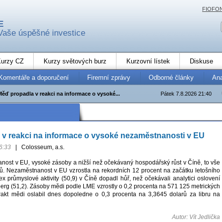
FIOFO
E
Vaše úspěšné investice
urzy CZ
Kurzy světových burz
Kurzovní lístek
Diskuse
Komentáře a doporučení
Firemní zprávy
Odborné články
An
Měď propadla v reakci na informace o vysoké...
Pátek 7.8.2026 21:40
v reakci na informace o vysoké nezaměstnanosti v EU
6:33
|
Colosseum, a.s.
ost v EU, vysoké zásoby a nižší než očekávaný hospodářský růst v Číně, to vše
lů. Nezaměstnanost v EU vzrostla na rekordních 12 procent na začátku letošního
x průmyslové aktivity (50,9) v Číně dopadl hůř, než očekávali analytici oslovení
erg (51,2). Zásoby mědi podle LME vzrostly o 0,2 procenta na 571 125 metrických
rakt mědi oslabil dnes dopoledne o 0,3 procenta na 3,3645 dolarů za libru na
Autor: Vít Jedlička