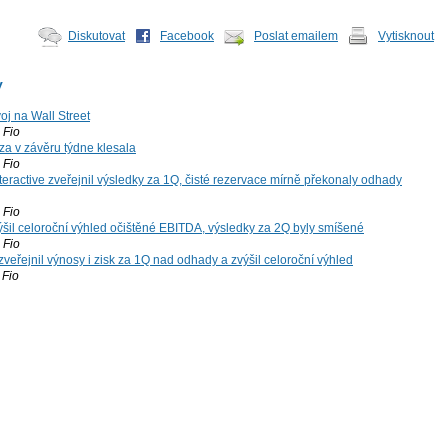
Diskutovat
Facebook
Poslat emailem
Vytisknout
y
voj na Wall Street
Fio
za v závěru týdne klesala
Fio
teractive zveřejnil výsledky za 1Q, čisté rezervace mírně překonaly odhady
Fio
šil celoroční výhled očištěné EBITDA, výsledky za 2Q byly smíšené
Fio
zveřejnil výnosy i zisk za 1Q nad odhady a zvýšil celoroční výhled
Fio