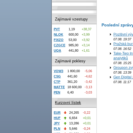
Zajímavé vzestupy
Poslední zpráv
PVT
1,19
+38,37
Pozitivní vý
NLOK
600,00
+3,99
07.08. 19:37
FIXZO
53,00
+3,92
Pražská bur
CZGCE
985,00
+3,14
07.08. 16:52
UQA
441,80
+1,61
Take-Two In
analytiků
Zajímavé poklesy
07.08. 15:25
Groupon zvý
VOW3
1 800,00
-5,06
07.08. 13:39
CSG
441,60
-4,62
Gen Digital 
CTP
361,20
-3,42
07.08. 11:17
MATTE
18 600,00
-3,13
PEN
6,40
-3,03
Kurzovní lístek
EUR
24,265
-0,22
HUF
6,654
+0,01
JPY
13,286
+0,01
PLN
5,646
-0,24