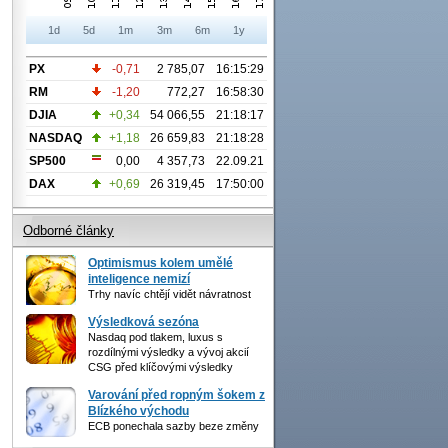
1d
5d
1m
3m
6m
1y
PX
-0,71
2 785,07
16:15:29
RM
-1,20
772,27
16:58:30
DJIA
+0,34
54 066,55
21:18:17
NASDAQ
+1,18
26 659,83
21:18:28
SP500
0,00
4 357,73
22.09.21
DAX
+0,69
26 319,45
17:50:00
Odborné články
Optimismus kolem umělé
inteligence nemizí
Trhy navíc chtějí vidět návratnost
Výsledková sezóna
Nasdaq pod tlakem, luxus s
rozdílnými výsledky a vývoj akcií
CSG před klíčovými výsledky
Varování před ropným šokem z
Blízkého východu
ECB ponechala sazby beze změny