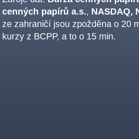
cenných papírů a.s.
,
NASDAQ, N
ze zahraničí jsou zpožděna o 20 m
kurzy z BCPP, a to o 15 min.