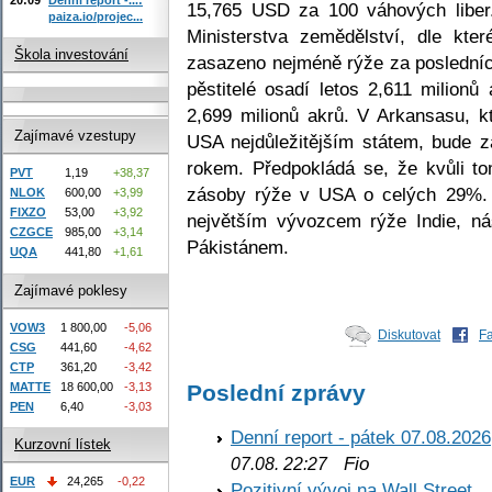
15,765 USD za 100 váhových liber.
paiza.io/projec...
Ministerstva zemědělství, dle kt
Škola investování
zasazeno nejméně rýže za posledních
pěstitelé osadí letos 2,611 milion
2,699 milionů akrů. V Arkansasu, k
Zajímavé vzestupy
USA nejdůležitějším státem, bude
rokem. Předpokládá se, že kvůli t
PVT
1,19
+38,37
zásoby rýže v USA o celých 29%.
NLOK
600,00
+3,99
FIXZO
53,00
+3,92
největším vývozcem rýže Indie, n
CZGCE
985,00
+3,14
Pákistánem.
UQA
441,80
+1,61
Zajímavé poklesy
VOW3
1 800,00
-5,06
Diskutovat
F
CSG
441,60
-4,62
CTP
361,20
-3,42
MATTE
18 600,00
-3,13
Poslední zprávy
PEN
6,40
-3,03
Denní report - pátek 07.08.2026
Kurzovní lístek
Fio
07.08. 22:27
EUR
24,265
-0,22
Pozitivní vývoj na Wall Street