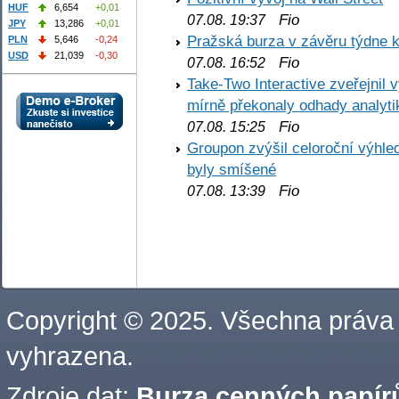
HUF
6,654
+0,01
Fio
07.08. 19:37
JPY
13,286
+0,01
Pražská burza v závěru týdne k
PLN
5,646
-0,24
USD
21,039
-0,30
Fio
07.08. 16:52
Take-Two Interactive zveřejnil 
mírně překonaly odhady analyti
Fio
07.08. 15:25
Groupon zvýšil celoroční výhl
byly smíšené
Fio
07.08. 13:39
Copyright © 2025. Všechna práva
vyhrazena.
Zdroje dat:
Burza cenných papírů