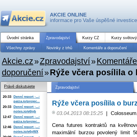
AKCIE ONLINE
informace pro Vaše úspěšné investice
Úvodní stránka
Zpravodajství
Kurzy CZ
Kurzy světový
Všechny zprávy
Novinky z trhů
Komentáře a doporučení
Akcie.cz
»
Zpravodajství
»
Komentáře
doporučení
»
Rýže včera posílila o 
Právě diskutujete
Zpravodajství
20:33
Denní report -...:
Rýže včera posílila o burz
paiza.io/projec...
20:33
Denní report -...:
notes.io/e6iyb
03.04.2013 08:15:25
|
Colosseum,
12:47
Denní report -...:
paiza.io/projec...
Cena futures kontraktů na květno
12:46
Denní report -...:
maximální burzou povolený limit 50
notes.io/e6yWX
20:09
Denní report -...: