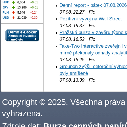
HUF
6,654
+0,01
Denní report - pátek 07.08.2026
JPY
13,286
+0,01
Fio
07.08. 22:27
PLN
5,646
-0,24
Pozitivní vývoj na Wall Street
USD
21,039
-0,30
Fio
07.08. 19:37
Pražská burza v závěru týdne k
Fio
07.08. 16:52
Take-Two Interactive zveřejnil 
mírně překonaly odhady analyti
Fio
07.08. 15:25
Groupon zvýšil celoroční výhl
byly smíšené
Fio
07.08. 13:39
Copyright © 2025. Všechna práva
vyhrazena.
Zdroje dat:
Burza cenných papírů