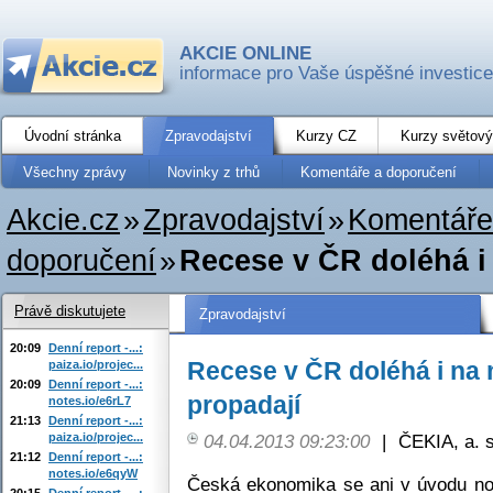
AKCIE ONLINE
informace pro Vaše úspěšné investice
Úvodní stránka
Zpravodajství
Kurzy CZ
Kurzy světový
Všechny zprávy
Novinky z trhů
Komentáře a doporučení
Akcie.cz
»
Zpravodajství
»
Komentáře
doporučení
»
Recese v ČR doléhá i 
Právě diskutujete
Zpravodajství
20:09
Denní report -...:
Recese v ČR doléhá i na 
paiza.io/projec...
20:09
Denní report -...:
propadají
notes.io/e6rL7
21:13
Denní report -...:
paiza.io/projec...
04.04.2013 09:23:00
|
ČEKIA, a. s
21:12
Denní report -...:
notes.io/e6qyW
Česká ekonomika se ani v úvodu n
20:15
Denní report -...: