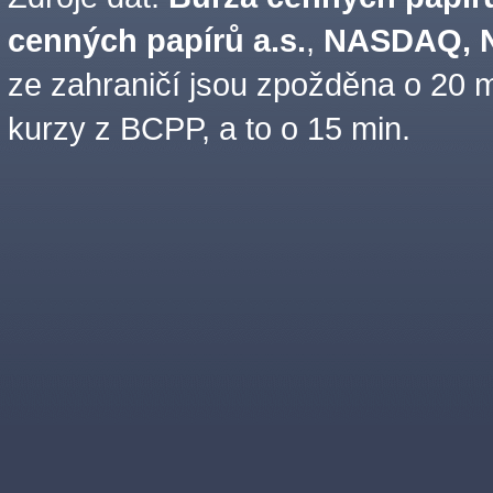
cenných papírů a.s.
,
NASDAQ, N
ze zahraničí jsou zpožděna o 20 m
kurzy z BCPP, a to o 15 min.