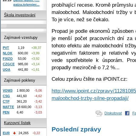
probíhající recese. Kromě průmyslu a
paiza.io/projec...
maloobchod. Maloobchodní tržby v 
Škola investování
To je více, než se čekalo.
Propad je podle ekonomů způsoben 
je menší počet pracovních dní za ú
Zajímavé vzestupy
tohoto efektu ale maloobchodní trž
PVT
1,19
+38,37
negativním faktorem je relativně 
NLOK
600,00
+3,99
FIXZO
53,00
+3,92
vede spotřebitele k úsporám. Pr
CZGCE
985,00
+3,14
propadly meziročně o 7,2 %...
UQA
441,80
+1,61
Celou zprávu čtěte na iPOINT.cz:
Zajímavé poklesy
http://www.ipoint.cz/zpravy/11281085
VOW3
1 800,00
-5,06
CSG
441,60
-4,62
maloobchod-trzby-silne-propadaji/
CTP
361,20
-3,42
MATTE
18 600,00
-3,13
PEN
6,40
-3,03
Diskutovat
F
Kurzovní lístek
Poslední zprávy
EUR
24,265
-0,22