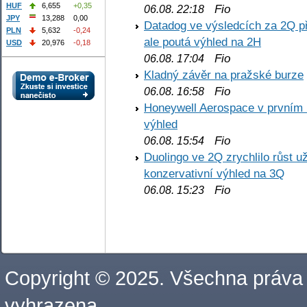
HUF
6,655
+0,35
Fio
06.08. 22:18
JPY
13,288
0,00
Datadog ve výsledcích za 2Q př
PLN
5,632
-0,24
ale poutá výhled na 2H
USD
20,976
-0,18
Fio
06.08. 17:04
Kladný závěr na pražské burze
Fio
06.08. 16:58
Honeywell Aerospace v prvním re
výhled
Fio
06.08. 15:54
Duolingo ve 2Q zrychlilo růst už
konzervativní výhled na 3Q
Fio
06.08. 15:23
Copyright © 2025. Všechna práva
vyhrazena.