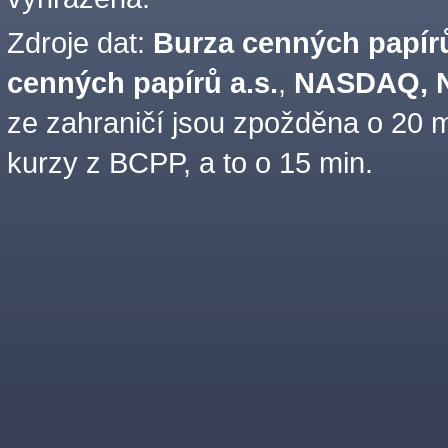
Zdroje dat:
Burza cenných papírů
cenných papírů a.s.
,
NASDAQ, N
ze zahraničí jsou zpožděna o 20 m
kurzy z BCPP, a to o 15 min.