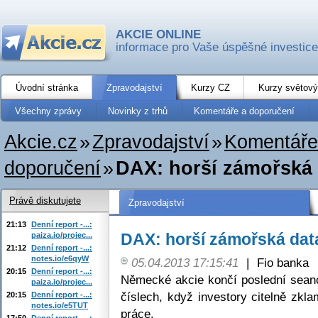
AKCIE ONLINE
informace pro Vaše úspěšné investice
Úvodní stránka
Zpravodajství
Kurzy CZ
Kurzy světový
Všechny zprávy
Novinky z trhů
Komentáře a doporučení
Akcie.cz
»
Zpravodajství
»
Komentáře
doporučení
»
DAX: horší zámořská 
Právě diskutujete
Zpravodajství
21:13
Denní report -...:
DAX: horší zámořská data
paiza.io/projec...
21:12
Denní report -...:
notes.io/e6qyW
05.04.2013 17:15:41
|
Fio banka
20:15
Denní report -...:
Německé akcie končí poslední seanc
paiza.io/projec...
číslech, když investory citelně zkl
20:15
Denní report -...:
notes.io/e5TUT
práce.
17:50
Denní report -...: