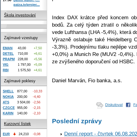
paiza.io/projec...
Škola investování
Index DAX krátce před koncem ob
bodů. Za celý týden ztratil o někol
vede Lufthansa (LHA -5,4%), která do
Zajímavé vzestupy
Výrazně oslabuje také Heidelberg
-3,3%). Prodejnímu tlaku nejlépe vz
EMAN
43,00
+7,50
+0,0%) a Munich Re (MUV2 -0,4%). 
DETEL
710,00
+6,61
PRAPM
228,00
+5,56
ze zvýšeného doporučení od HSBC.
VIG
1 797,00
+5,09
RBI
1 575,50
+4,61
Daniel Marván, Fio banka, a.s.
Zajímavé poklesy
SHELL
877,00
-10,33
NOKIA
200,00
-4,40
ATS
3 504,00
-2,56
Diskutovat
F
CZGCE
955,00
-2,15
KARIN
140,00
-2,10
Poslední zprávy
Kurzovní lístek
Denní report - čtvrtek 06.08.20
EUR
24,210
-0,08