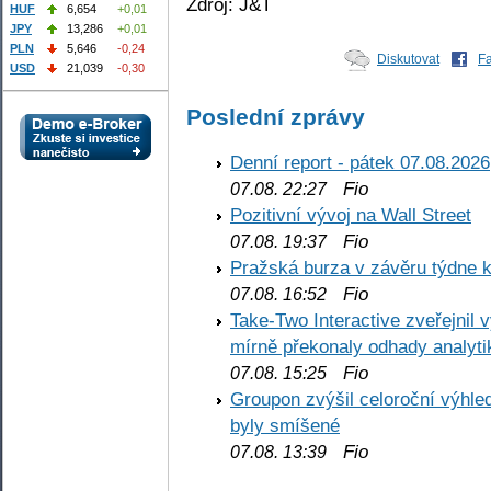
Zdroj: J&T
HUF
6,654
+0,01
JPY
13,286
+0,01
PLN
5,646
-0,24
Diskutovat
F
USD
21,039
-0,30
Poslední zprávy
Denní report - pátek 07.08.2026
Fio
07.08. 22:27
Pozitivní vývoj na Wall Street
Fio
07.08. 19:37
Pražská burza v závěru týdne k
Fio
07.08. 16:52
Take-Two Interactive zveřejnil 
mírně překonaly odhady analyti
Fio
07.08. 15:25
Groupon zvýšil celoroční výhl
byly smíšené
Fio
07.08. 13:39