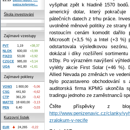
vyšplhat zpět k hladině 1570 bodů
paiza.io/projec...
americký dolar, který pokračuj
Škola investování
pátečních datech z trhu práce. Inve
uvolněné měnové politiky ze strany 
rostoucím cenám komodit dařilo p
Zajímavé vzestupy
Microsoft (+3,5 %) a Intel (+3 %) 
odstartovala výsledkovou sezónu,
PVT
1,19
+38,37
NLOK
600,00
+3,99
dokázal i díky rozšíření sortiment
FIXZO
53,00
+3,92
tržby. Po výrazném navýšení výhled
CZGCE
985,00
+3,14
vylétly akcie First Solar (+46 %). 
UQA
441,80
+1,61
Allied Nevada po změnách ve vedení
Zajímavé poklesy
bylo pozastaveno obchodování s a
VOW3
1 800,00
-5,06
auditorská firma KPMG ukončila sp
CSG
441,60
-4,62
tradingu jednoho ze zaměstnanců spo
CTP
361,20
-3,42
MATTE
18 600,00
-3,13
Čtěte příspěvky z bl
PEN
6,40
-3,03
http://www.penizenavic.cz/clanky/vy
Kurzovní lístek
zralokum-v-recife
EUR
24,265
-0,22