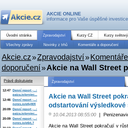
AKCIE ONLINE
informace pro Vaše úspěšné investice
Úvodní stránka
Zpravodajství
Kurzy CZ
Kurzy světový
Všechny zprávy
Novinky z trhů
Komentáře a doporučení
Akcie.cz
»
Zpravodajství
»
Komentáře
doporučení
»
Akcie na Wall Street p
Právě diskutujete
Zpravodajství
12:47
Denní report -...:
Akcie na Wall Street pokra
paiza.io/projec...
12:46
Denní report -...:
odstartování výsledkové
notes.io/e6yWX
20:09
Denní report -...:
paiza.io/projec...
10.04.2013 08:55:00
|
Penizenavi
20:09
Denní report -...:
notes.io/e6rL7
Akcie na Wall Street pokračují v rů
21:13
Denní report -...: