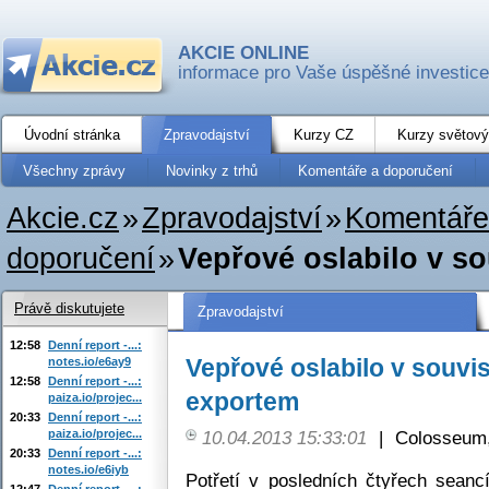
AKCIE ONLINE
informace pro Vaše úspěšné investice
Úvodní stránka
Zpravodajství
Kurzy CZ
Kurzy světový
Všechny zprávy
Novinky z trhů
Komentáře a doporučení
Akcie.cz
»
Zpravodajství
»
Komentáře
doporučení
»
Vepřové oslabilo v s
Právě diskutujete
Zpravodajství
12:58
Denní report -...:
Vepřové oslabilo v souvis
notes.io/e6ay9
12:58
Denní report -...:
exportem
paiza.io/projec...
20:33
Denní report -...:
paiza.io/projec...
10.04.2013 15:33:01
|
Colosseum,
20:33
Denní report -...:
notes.io/e6iyb
Potřetí v posledních čtyřech sean
12:47
Denní report -...: