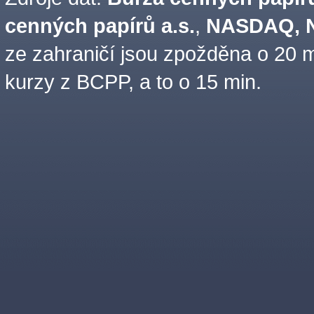
cenných papírů a.s.
,
NASDAQ, N
ze zahraničí jsou zpožděna o 20 m
kurzy z BCPP, a to o 15 min.