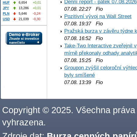
Denní report - pátek 07.08.2026
HUF
6,654
+0,01
Fio
JPY
13,286
+0,01
07.08. 22:27
PLN
5,646
-0,24
Pozitivní vývoj na Wall Street
USD
21,039
-0,30
Fio
07.08. 19:37
Pražská burza v závěru týdne k
Fio
07.08. 16:52
Take-Two Interactive zveřejnil 
mírně překonaly odhady analyti
Fio
07.08. 15:25
Groupon zvýšil celoroční výhl
byly smíšené
Fio
07.08. 13:39
Copyright © 2025. Všechna práva
vyhrazena.
Zdroje dat:
Burza cenných papírů