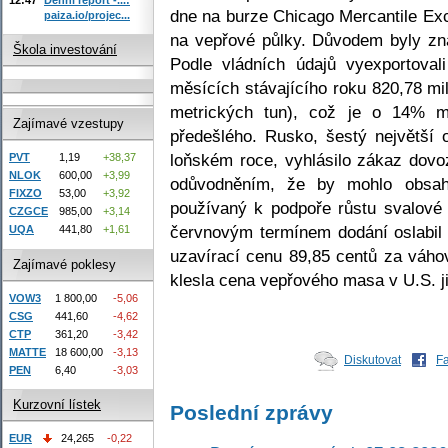
dne na burze Chicago Mercantile Exc
paiza.io/projec...
na vepřové půlky. Důvodem byly zn
Škola investování
Podle vládních údajů vyexportoval
měsících stávajícího roku 820,78 mi
metrických tun), což je o 14% 
Zajímavé vzestupy
předešlého. Rusko, šestý největší
loňském roce, vyhlásilo zákaz dov
PVT
1,19
+38,37
NLOK
600,00
+3,99
odůvodněním, že by mohlo obsaho
FIXZO
53,00
+3,92
používaný k podpoře růstu svalové
CZGCE
985,00
+3,14
červnovým termínem dodání oslabil
UQA
441,80
+1,61
uzavírací cenu 89,85 centů za váho
Zajímavé poklesy
klesla cena vepřového masa v U.S. j
VOW3
1 800,00
-5,06
CSG
441,60
-4,62
CTP
361,20
-3,42
MATTE
18 600,00
-3,13
Diskutovat
F
PEN
6,40
-3,03
Kurzovní lístek
Poslední zprávy
EUR
24,265
-0,22