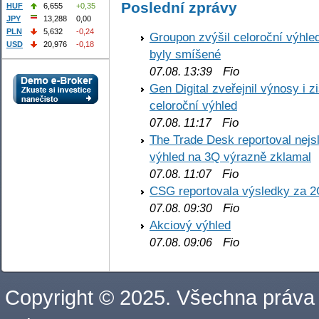
Poslední zprávy
HUF
6,655
+0,35
JPY
13,288
0,00
PLN
5,632
-0,24
Groupon zvýšil celoroční výhl
USD
20,976
-0,18
byly smíšené
Fio
07.08. 13:39
Gen Digital zveřejnil výnosy i 
celoroční výhled
Fio
07.08. 11:17
The Trade Desk reportoval nejs
výhled na 3Q výrazně zklamal
Fio
07.08. 11:07
CSG reportovala výsledky za 2
Fio
07.08. 09:30
Akciový výhled
Fio
07.08. 09:06
Copyright © 2025. Všechna práva