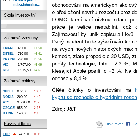
obchodování na amerických akciovýc
paiza.io/projec...
o předložení návrhu rozpočtu prezi
Škola investování
FOMC, která vidí nízkou inflaci, po
práce je velice nestabilní, což
Zajímavostí byl únik zápisu a i kvůl
Zajímavé vzestupy
Daný incident bude vyšetřován komi
na svých nových historických maxim
EMAN
43,00
+7,50
DETEL
710,00
+6,61
komodit, zlato propadlo o 30 USD, zt
PRAPM
228,00
+5,56
prošly technologie, Intel +2,3 %, 
VIG
1 797,00
+5,09
klesající Apple posílil o +2 %. Na 
RBI
1 575,50
+4,61
odepsaly 8,4 %.
Zajímavé poklesy
Čtěte články o investování na
SHELL
877,00
-10,33
kypru-se-rozhodlo-o-hybridnim-resen
NOKIA
200,00
-4,40
ATS
3 504,00
-2,56
CZGCE
955,00
-2,15
Zdroj: J&T
KARIN
140,00
-2,10
Kurzovní lístek
Diskutovat
F
EUR
24,210
-0,08