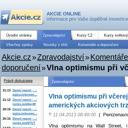
AKCIE ONLINE
informace pro Vaše úspěšné investice
Úvodní stránka
Zpravodajství
Kurzy CZ
Kurzy světový
Všechny zprávy
Novinky z trhů
Komentáře a doporučení
Akcie.cz
»
Zpravodajství
»
Komentáře
doporučení
»
Vlna optimismu při v
Právě diskutujete
Zpravodajství
21:13
Denní report -...:
Vlna optimismu při včere
paiza.io/projec...
21:12
Denní report -...:
amerických akciových tr
notes.io/e6qyW
20:15
Denní report -...:
paiza.io/projec...
11.04.2013 08:49:00
|
Penizenavi
20:15
Denní report -...:
notes.io/e5TUT
Vlna optimismu na Wall Street, 
17:50
Denní report -...: