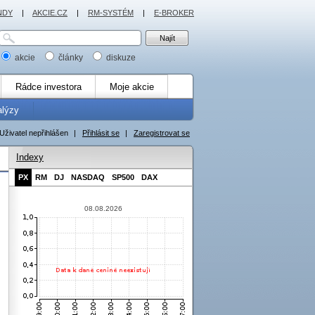
NDY
|
AKCIE.CZ
|
RM-SYSTÉM
|
E-BROKER
akcie
články
diskuze
Rádce investora
Moje akcie
alýzy
Uživatel nepřihlášen
|
Přihlásit se
|
Zaregistrovat se
Indexy
PX
RM
DJ
NASDAQ
SP500
DAX
08.08.2026