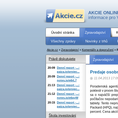
AKCIE ONLIN
informace pro 
Úvodní stránka
Zpravodajství
K
Všechny zprávy
Novinky z trhů
Akcie.cz
»
Zpravodajství
»
Komentáře a doporučení
»
Právě diskutujete
Zpravodajství
20:09
Denní report -...:
Predaje osobn
paiza.io/projec...
20:09
Denní report -...:
11.04.2013 17:0
notes.io/e6rL7
21:13
Denní report -...:
Poradenská agentú
paiza.io/projec...
poklesli v prvom š
21:12
Denní report -...:
sa o najväčší prep
notes.io/e6qyW
počítačov nepodari
20:15
Denní report -...:
tablety. Tento nep
paiza.io/projec...
Packard (HPQ), naj
percent. Cena akcií
Škola investování