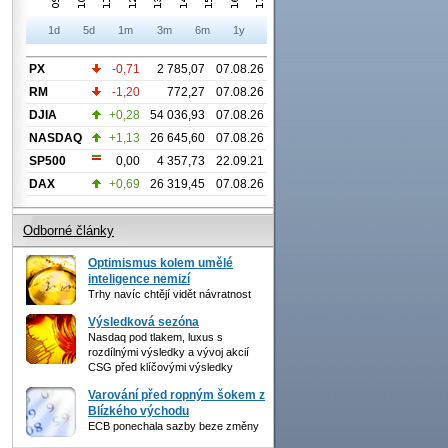
1d
5d
1m
3m
6m
1y
PX
-0,71
2 785,07
07.08.26
RM
-1,20
772,27
07.08.26
DJIA
+0,28
54 036,93
07.08.26
NASDAQ
+1,13
26 645,60
07.08.26
SP500
0,00
4 357,73
22.09.21
DAX
+0,69
26 319,45
07.08.26
Odborné články
Optimismus kolem umělé
inteligence nemizí
Trhy navíc chtějí vidět návratnost
Výsledková sezóna
Nasdaq pod tlakem, luxus s
rozdílnými výsledky a vývoj akcií
CSG před klíčovými výsledky
Varování před ropným šokem z
Blízkého východu
ECB ponechala sazby beze změny