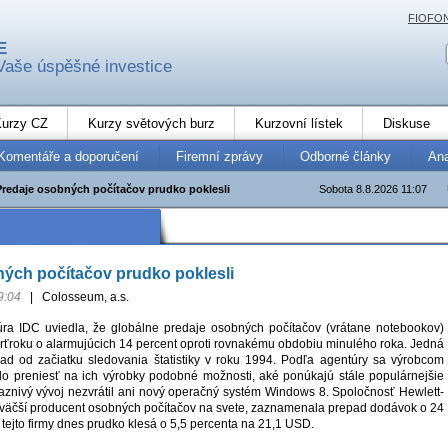
FIOFO
E
Vaše úspěšné investice
urzy CZ
Kurzy světových burz
Kurzovní lístek
Diskuse
Komentáře a doporučení
Firemní zprávy
Odborné články
An
Predaje osobných počítačov prudko poklesli
Sobota 8.8.2026 11:07
ých počítačov prudko poklesli
9:04
|
Colosseum, a.s.
ra IDC uviedla, že globálne predaje osobných počítačov (vrátane notebookov)
tvrťroku o alarmujúcich 14 percent oproti rovnakému obdobiu minulého roka. Jedná
ad od začiatku sledovania štatistiky v roku 1994. Podľa agentúry sa výrobcom
lo preniesť na ich výrobky podobné možnosti, aké ponúkajú stále populárnejšie
riaznivý vývoj nezvrátil ani nový operačný systém Windows 8. Spoločnosť Hewlett-
väčší producent osobných počítačov na svete, zaznamenala prepad dodávok o 24
 tejto firmy dnes prudko klesá o 5,5 percenta na 21,1 USD.