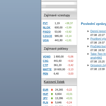
Zajímavé vzestupy
Poslední zpráv
PVT
1,19
+38,37
NLOK
600,00
+3,99
Denní repor
FIXZO
53,00
+3,92
07.08. 22:27
CZGCE
985,00
+3,14
Pozitivní vý
UQA
441,80
+1,61
07.08. 19:37
Pražská bur
Zajímavé poklesy
07.08. 16:52
Take-Two In
VOW3
1 800,00
-5,06
analytiků
CSG
441,60
-4,62
07.08. 15:25
CTP
361,20
-3,42
Groupon zvý
07.08. 13:39
MATTE
18 600,00
-3,13
PEN
6,40
-3,03
Kurzovní lístek
EUR
24,265
-0,22
HUF
6,654
+0,01
JPY
13,286
+0,01
PLN
5,646
-0,24