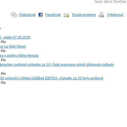
Autor: Boris Tomčiak
Diskutovat
Facebook
Poslat emailem
Vytisknout
y
t - pátek 07.08.2026
Fio
voj na Wall Street
Fio
za v závěru týdne klesala
Fio
teractive zveřejnil výsledky za 1Q, čisté rezervace mírně překonaly odhady
Fio
šil celoroční výhled očištěné EBITDA, výsledky za 2Q byly smíšené
Fio