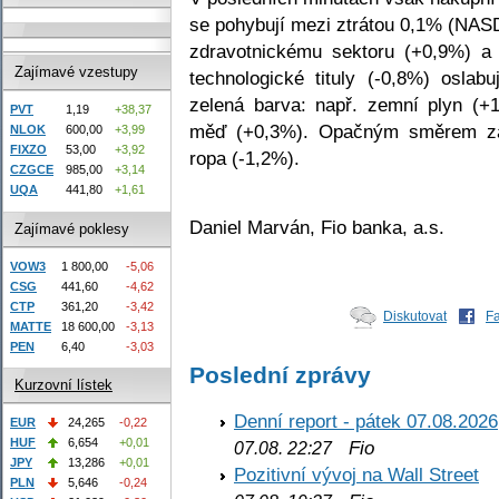
se pohybují mezi ztrátou 0,1% (NAS
zdravotnickému sektoru (+0,9%) a
Zajímavé vzestupy
technologické tituly (-0,8%) oslab
zelená barva: např. zemní plyn (+1
PVT
1,19
+38,37
měď (+0,3%). Opačným směrem zam
NLOK
600,00
+3,99
FIXZO
53,00
+3,92
ropa (-1,2%).
CZGCE
985,00
+3,14
UQA
441,80
+1,61
Daniel Marván, Fio banka, a.s.
Zajímavé poklesy
VOW3
1 800,00
-5,06
CSG
441,60
-4,62
CTP
361,20
-3,42
Diskutovat
F
MATTE
18 600,00
-3,13
PEN
6,40
-3,03
Poslední zprávy
Kurzovní lístek
Denní report - pátek 07.08.2026
EUR
24,265
-0,22
HUF
6,654
+0,01
Fio
07.08. 22:27
JPY
13,286
+0,01
Pozitivní vývoj na Wall Street
PLN
5,646
-0,24