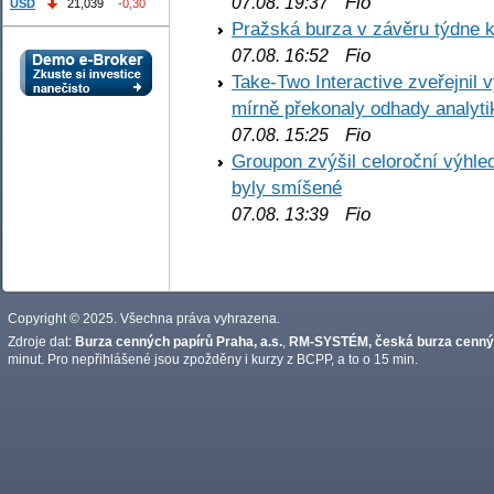
Fio
07.08. 19:37
USD
21,039
-0,30
Pražská burza v závěru týdne k
Fio
07.08. 16:52
Take-Two Interactive zveřejnil 
mírně překonaly odhady analyti
Fio
07.08. 15:25
Groupon zvýšil celoroční výhl
byly smíšené
Fio
07.08. 13:39
Copyright © 2025. Všechna práva vyhrazena.
Zdroje dat:
Burza cenných papírů Praha, a.s.
,
RM-SYSTÉM, česká burza cennýc
minut. Pro nepřihlášené jsou zpožděny i kurzy z BCPP, a to o 15 min.