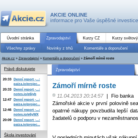
AKCIE ONLINE
informace pro Vaše úspěšné investice
Úvodní stránka
Zpravodajství
Kurzy CZ
Kurzy světový
Všechny zprávy
Novinky z trhů
Komentáře a doporučení
Akcie.cz
»
Zpravodajství
»
Komentáře a doporučení
»
Zámoří mírně roste
Právě diskutujete
Zpravodajství
20:33
Denní report -...:
Zámoří mírně roste
paiza.io/projec...
20:33
Denní report -...:
notes.io/e6iyb
11.04.2013 20:14:57
|
Fio banka
12:47
Denní report -...:
Zámořské akcie v první polovině sea
paiza.io/projec...
opatrné nákupy povzbudila lepší da
12:46
Denní report -...:
notes.io/e6yWX
žadatelů o podporu v nezaměstnanost
20:09
Denní report -...:
paiza.io/projec...
Škola investování
V posledních minutách však nákupní 