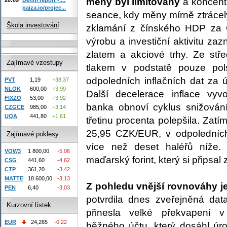
měny byl limitovaný
a koncentr
paiza.io/projec...
seance, kdy měny mírně ztrácel
Škola investování
zklamání z čínského HDP za 
výrobu a investiční aktivitu z
zlatem a akciové trhy. Ze st
Zajímavé vzestupy
tlakem v podstatě pouze pol
odpoledních inflačních dat za 
PVT
1,19
+38,37
NLOK
600,00
+3,99
Další decelerace inflace vyv
FIXZO
53,00
+3,92
banka obnoví cyklus snižován
CZGCE
985,00
+3,14
UQA
441,80
+1,61
třetinu procenta polepšila. Zat
25,95 CZK/EUR, v odpoledních
Zajímavé poklesy
více než deset haléřů níže. 
VOW3
1 800,00
-5,06
maďarský forint, který si připsal 
CSG
441,60
-4,62
CTP
361,20
-3,42
MATTE
18 600,00
-3,13
Z pohledu vnější rovnováhy 
PEN
6,40
-3,03
potvrdila dnes zveřejněná dat
Kurzovní lístek
přinesla velké překvapení 
EUR
24,265
-0,22
běžného účtu, který dosáhl úr