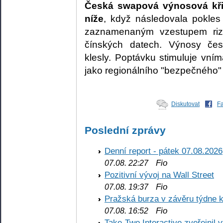
Česká swapová výnosová kři
níže
, když následovala pokles 
zaznamenaným vzestupem rizi
čínských datech. Výnosy čes
klesly. Poptávku stimuluje vní
jako regionálního "bezpečného" 
Diskutovat
F
Poslední zprávy
Denní report - pátek 07.08.2026
Fio
07.08. 22:27
Pozitivní vývoj na Wall Street
Fio
07.08. 19:37
Pražská burza v závěru týdne k
Fio
07.08. 16:52
Take-Two Interactive zveřejnil 