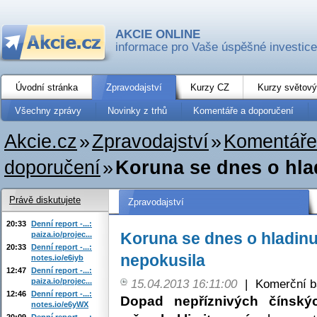
AKCIE ONLINE
informace pro Vaše úspěšné investice
Úvodní stránka
Zpravodajství
Kurzy CZ
Kurzy světový
Všechny zprávy
Novinky z trhů
Komentáře a doporučení
Akcie.cz
»
Zpravodajství
»
Komentáře
doporučení
»
Koruna se dnes o hla
Právě diskutujete
Zpravodajství
20:33
Denní report -...:
Koruna se dnes o hladin
paiza.io/projec...
20:33
Denní report -...:
nepokusila
notes.io/e6iyb
12:47
Denní report -...:
paiza.io/projec...
15.04.2013 16:11:00
|
Komerční b
12:46
Denní report -...:
Dopad nepříznivých čínský
notes.io/e6yWX
20:09
Denní report -...: