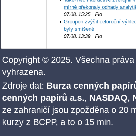
mírně překonaly odhady analyti
Fio
07.08. 15:25
Groupon zvýšil celoroční výhl
byly smíšené
Fio
07.08. 13:39
Copyright © 2025. Všechna práva
vyhrazena.
Zdroje dat:
Burza cenných papírů
cenných papírů a.s.
,
NASDAQ, N
ze zahraničí jsou zpožděna o 20 m
kurzy z BCPP, a to o 15 min.