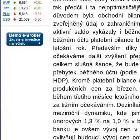
HUF
6,654
+0,01
tak předčil i ta nejoptimističt
JPY
13,286
+0,01
PLN
5,646
-0,24
důvodem byla obchodní bilan
USD
21,039
-0,30
zveřejněný údaj o zahraniční
aktivní saldo vykázaly i běžn
běžném účtu platební bilance b
letošní rok. Především dík
očekáváme další zvýšení přeby
celkem slušná šance, že bude
přebytek běžného účtu (podle
HDP). Kromě platební bilance d
produkčních cen za březen.
během třetího měsíce letošního
za tržním očekáváním. Dezinfla
meziroční dynamiku, kde js
únorových 1,3 % na 1,0 % v bře
banku je ovšem vývoj cen v z
ovlivňují budoucí vývoj cen po