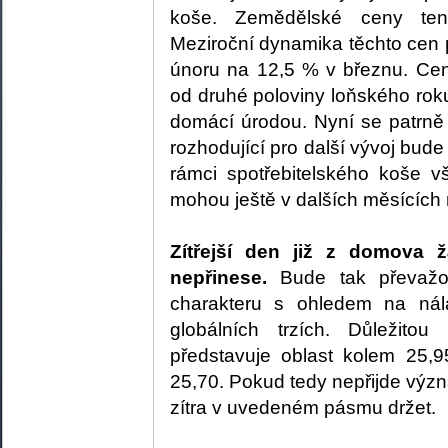
koše. Zemědělské ceny tent
Meziroční dynamika těchto cen 
únoru na 12,5 % v březnu. Cen
od druhé poloviny loňského ro
domácí úrodou. Nyní se patrně 
rozhodující pro další vývoj bud
rámci spotřebitelského koše 
mohou ještě v dalších měsících 
Zítřejší den již z domova 
nepřinese.
Bude tak převažov
charakteru s ohledem na nál
globálních trzích. Důležitou
představuje oblast kolem 25,
25,70. Pokud tedy nepřijde význ
zítra v uvedeném pásmu držet.