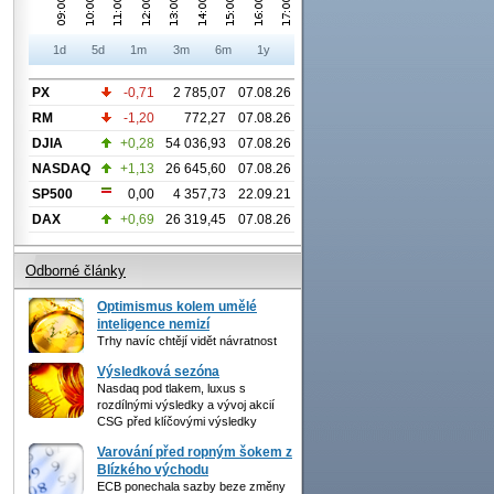
1d
5d
1m
3m
6m
1y
PX
-0,71
2 785,07
07.08.26
RM
-1,20
772,27
07.08.26
DJIA
+0,28
54 036,93
07.08.26
NASDAQ
+1,13
26 645,60
07.08.26
SP500
0,00
4 357,73
22.09.21
DAX
+0,69
26 319,45
07.08.26
Odborné články
Optimismus kolem umělé
inteligence nemizí
Trhy navíc chtějí vidět návratnost
Výsledková sezóna
Nasdaq pod tlakem, luxus s
rozdílnými výsledky a vývoj akcií
CSG před klíčovými výsledky
Varování před ropným šokem z
Blízkého východu
ECB ponechala sazby beze změny