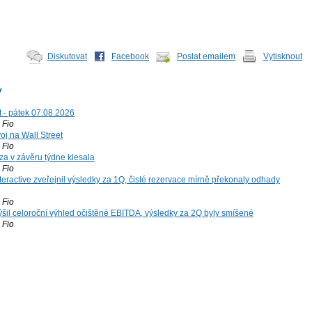
Diskutovat
Facebook
Poslat emailem
Vytisknout
y
t - pátek 07.08.2026
Fio
voj na Wall Street
Fio
za v závěru týdne klesala
Fio
teractive zveřejnil výsledky za 1Q, čisté rezervace mírně překonaly odhady
Fio
šil celoroční výhled očištěné EBITDA, výsledky za 2Q byly smíšené
Fio