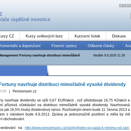
FIOFO
E
Vaše úspěšné investice
urzy CZ
Kurzy světových burz
Kurzovní lístek
Diskuse
Komentáře a doporučení
Firemní zprávy
Odborné články
An
Management Fortuny navrhuje distribuci mimořádně
Neděle 9.8.2026 11:29
ortuny navrhuje distribuci mimořádně vysoké dividendy
0:00
|
Penizenavic.cz
 navrhuje dividendu ve výši 0,67 EUR/akcii , což představuje 16,75 Kč/akcii a
ní příznivá očekávání na distribuci mimořádně vysoké dividendy. Navrhovaná
íce jak 16,5% hrubý dividendový výnos. Rozhodným dnem bude 11. června 2013 a
em s nárokem bude 6.6.2013. Zpráva je jednoznačně pozitivní a měla by mít
šní obchodování.
nvestování na
http://www.penizenavic.cz/clanky/index-px-pada-k-minimu-od-zari-