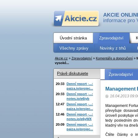
AKCIE ONLIN
informace pro 
Úvodní stránka
Zpravodajství
K
Všechny zprávy
Novinky z trhů
Akcie.cz
»
Zpravodajství
»
Komentáře a doporučení
»
vysoké...
Právě diskutujete
Zpravodajství
20:33
Denní report -...:
Management F
paiza.io/projec...
20:33
Denní report -...:
16.04.2013 09:0
notes.io/e6iyb
12:47
Denní report -...:
Management Fortuny
paiza.io/projec...
převyšuje dosavad
12:46
Denní report -...:
úroveň poskytuje v
notes.io/e6yWX
tedy posledním dn
20:09
Denní report -...:
kladný vliv na dne
paiza.io/projec...
Čtěte články o i