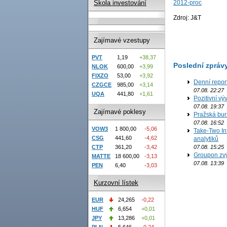
2012-proc
Škola investování
Zdroj: J&T
Zajímavé vzestupy
PVT
1,19
+38,37
Poslední zpráv
NLOK
600,00
+3,99
FIXZO
53,00
+3,92
Denní repor
CZGCE
985,00
+3,14
07.08. 22:27
UQA
441,80
+1,61
Pozitivní vý
07.08. 19:37
Zajímavé poklesy
Pražská bur
07.08. 16:52
VOW3
1 800,00
-5,06
Take-Two In
CSG
441,60
-4,62
analytiků
07.08. 15:25
CTP
361,20
-3,42
Groupon zvý
MATTE
18 600,00
-3,13
07.08. 13:39
PEN
6,40
-3,03
Kurzovní lístek
EUR
24,265
-0,22
HUF
6,654
+0,01
JPY
13,286
+0,01