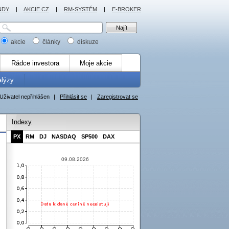
NDY
|
AKCIE.CZ
|
RM-SYSTÉM
|
E-BROKER
akcie
články
diskuze
Rádce investora
Moje akcie
alýzy
Uživatel nepřihlášen
|
Přihlásit se
|
Zaregistrovat se
Indexy
PX
RM
DJ
NASDAQ
SP500
DAX
09.08.2026