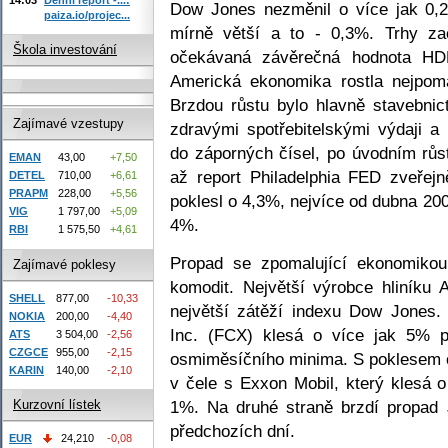
Dow Jones nezměnil o více jak 0,
paiza.io/projec...
mírně větší a to - 0,3%. Trhy za
Škola investování
očekávaná závěrečná hodnota HDP
Americká ekonomika rostla nejpom
Brzdou růstu bylo hlavně stavebni
Zajímavé vzestupy
zdravými spotřebitelskými výdaji a
do záporných čísel, po úvodním růs
EMAN
43,00
+7,50
až report Philadelphia FED zveřej
DETEL
710,00
+6,61
PRAPM
228,00
+5,56
poklesl o 4,3%, nejvíce od dubna 20
VIG
1 797,00
+5,09
4%.
RBI
1 575,50
+4,61
Propad se zpomalující ekonomikou
Zajímavé poklesy
komodit. Největší výrobce hliníku
SHELL
877,00
-10,33
největší zátěží indexu Dow Jones
NOKIA
200,00
-4,40
Inc. (FCX) klesá o více jak 5% 
ATS
3 504,00
-2,56
CZGCE
955,00
-2,15
osmiměsíčního minima. S poklesem ce
KARIN
140,00
-2,10
v čele s Exxon Mobil, který klesá 
1%. Na druhé straně brzdí propad 
Kurzovní lístek
předchozích dní.
EUR
24,210
-0,08