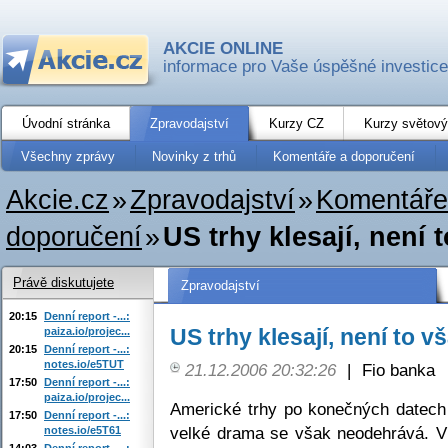
AKCIE ONLINE
informace pro Vaše úspěšné investice
Úvodní stránka
Zpravodajství
Kurzy CZ
Kurzy světový
Všechny zprávy
Novinky z trhů
Komentáře a doporučení
Akcie.cz
»
Zpravodajství
»
Komentáře
doporučení
»
US trhy klesají, není
Právě diskutujete
Zpravodajství
20:15
Denní report -...:
US trhy klesají, není to 
paiza.io/projec...
20:15
Denní report -...:
notes.io/e5TUT
21.12.2006 20:32:26
|
Fio banka
17:50
Denní report -...:
paiza.io/projec...
Americké trhy po konečných datech 
17:50
Denní report -...:
velké drama se však neodehrává. V
notes.io/e5T61
14:03
Denní report -...: