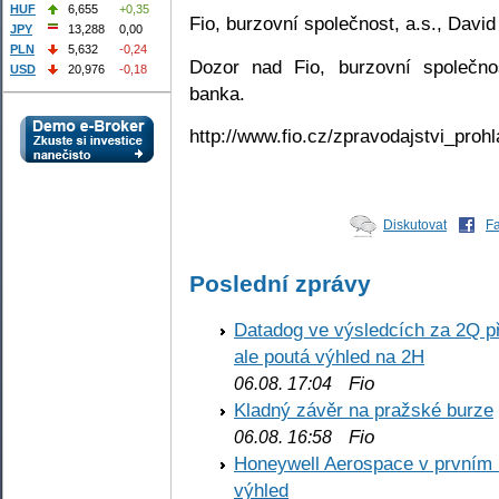
HUF
6,655
+0,35
Fio, burzovní společnost, a.s., Davi
JPY
13,288
0,00
PLN
5,632
-0,24
Dozor nad Fio, burzovní společno
USD
20,976
-0,18
banka.
http://www.fio.cz/zpravodajstvi_prohl
Diskutovat
F
Poslední zprávy
Datadog ve výsledcích za 2Q př
ale poutá výhled na 2H
Fio
06.08. 17:04
Kladný závěr na pražské burze
Fio
06.08. 16:58
Honeywell Aerospace v prvním re
výhled