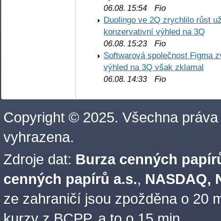
Fio
06.08. 15:54
Duolingo ve 2Q zrychlilo růst už
konzervativní výhled na 3Q
Fio
06.08. 15:23
Softwarová společnost Figma z
výhled na 3Q však zklamal
Fio
06.08. 14:33
Copyright © 2025. Všechna práva
vyhrazena.
Zdroje dat:
Burza cenných papírů
cenných papírů a.s.
,
NASDAQ, N
ze zahraničí jsou zpožděna o 20 m
kurzy z BCPP, a to o 15 min.