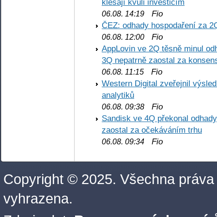
klesají kvůli investicím
Fio
06.08. 14:19
ČEZ: odhady hospodaření za 2
Fio
06.08. 12:00
AppLovin ve 2Q těsně minul od
3Q nepatrně zaostal za konse
Fio
06.08. 11:15
Western Digital zveřejnil výsl
analytiků
Fio
06.08. 09:38
Sandisk ve 4Q překonal odhady,
zaostal za očekáváním trhu
Fio
06.08. 09:34
Copyright © 2025. Všechna práva
vyhrazena.