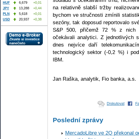
HUF
6,679
+0,01
na relativně slabší tržby realizov
JPY
13,288
+0,44
bychom ve stručnosti zmínili statist
PLN
5,618
+0,01
USD
20,937
+0,38
sezóny, tak doposud reportovalo sv
S&P 500, přičemž 72 % z nich př
očekávali analytici. Z jednotlivýc
dnes nejvíce daří telekomunikac
technologický sektor (-0,2 %) i po
IBM.
Jan Raška, analytik, Fio banka, a.s.
Diskutovat
F
Poslední zprávy
MercadoLibre ve 2Q překonal od