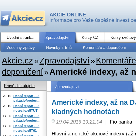
AKCIE ONLINE
informace pro Vaše úspěšné investice
Úvodní stránka
Zpravodajství
Kurzy CZ
Kurzy světový
Všechny zprávy
Novinky z trhů
Komentáře a doporučení
Akcie.cz
»
Zpravodajství
»
Komentáře
doporučení
»
Americké indexy, až n
Právě diskutujete
Zpravodajství
20:15
Denní report -...:
Americké indexy, až na D
paiza.io/projec...
20:15
Denní report -...:
kladných hodnotách
notes.io/e5TUT
17:50
Denní report -...:
paiza.io/projec...
19.04.2013 19:21:04
|
Fio banka
17:50
Denní report -...:
notes.io/e5T61
Hlavní americké akciové indexy (až 
14:03
Denní report -...: