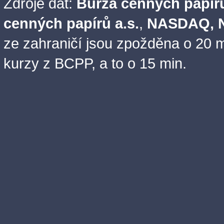
Zdroje dat:
Burza cenných papírů
cenných papírů a.s.
,
NASDAQ, N
ze zahraničí jsou zpožděna o 20 m
kurzy z BCPP, a to o 15 min.