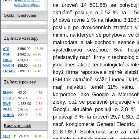
na úroveň 14 501,86) se pohybuj
paiza.io/projec...
aktuálně posiluje o 0,52 % na 1 5
Škola investování
přidává rovné 1 % na hladinu 3 198,
posiluje po dvoudenních ztrátách v
minim, na kterých se pohyboval ve č
Zajímavé vzestupy
makrodata, a tak obchodní seance j
výsledkovou sezónou. Své hos
ATS
3 596,00
+15,85
KGH
1 942,60
+3,98
představily např. firmy z technolog
FACC
423,50
+3,93
jsou dnes akcie technologické spol
MACIN
158,50
+3,59
když firma reportovala mírně slabší
ERBAG
2 891,00
+2,48
IBM tak aktuálně srážejí index DJIA
Zajímavé poklesy
mají největší, téměř 11% váhu. 
EMAN
40,00
-4,76
korporace jako Google a Microsof
CZGCE
976,00
-3,56
zisky, což se pozitivně projevuje v
RWE
1 355,00
-2,84
Googlu aktuálně posilují o 2,8 %
PILLE
107,00
-2,73
NOKIA
209,20
-2,70
přidávají 3 % na úroveň 29,7 USD. 
např. konglomerát General Electric, 
Kurzovní lístek
21,8 USD. Společnost sice za letošn
EUR
24,190
+0,04
souladu s očekáváním trhu, nicméně